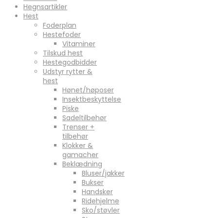
Hegnsartikler
Hest
Foderplan
Hestefoder
Vitaminer
Tilskud hest
Hestegodbidder
Udstyr rytter &
hest
Hønet/høposer
Insektbeskyttelse
Piske
Sadeltilbehør
Trenser +
tilbehør
Klokker &
gamacher
Beklædning
Bluser/jakker
Bukser
Handsker
Ridehjelme
Sko/støvler