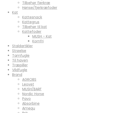
Tilbehør fjerkræ
Hønse/fjerkræfoder
Kat
Kattesnack
Kattegrus
Tilbehør til kat
Kattefoder
MUSH - Kat
Kornfri
Staldartikler
Strøelse
Tamfugle
Til haven
Træpiller
Vildfugle
Brand
AGROBS
Leovet
MUSH/BARF
Nordic Horse
Pavo
Absorbine
Amequ
Brit