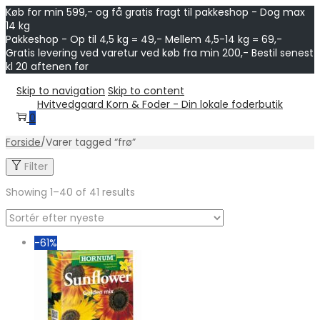
Køb for min 599,- og få gratis fragt til pakkeshop - Dog max
14 kg
Pakkeshop - Op til 4,5 kg = 49,- Mellem 4,5-14 kg = 69,-
Gratis levering ved varetur ved køb fra min 200,- Bestil senest
kl 20 aftenen før
Skip to navigation
Skip to content
Hvitvedgaard Korn & Foder - Din lokale foderbutik
0
Forside
/
Varer tagged “frø”
Filter
Showing
1
–
40
of 41 results
-61%