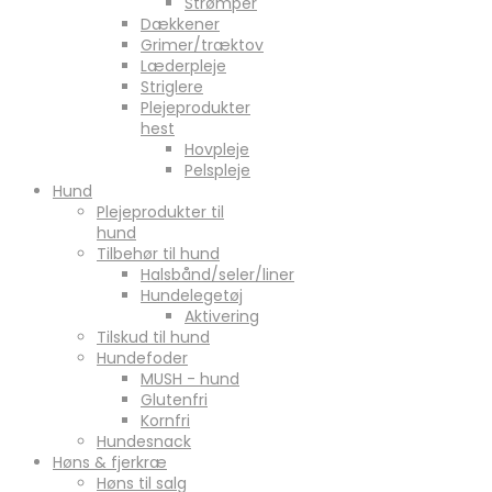
Strømper
Dækkener
Grimer/træktov
Læderpleje
Striglere
Plejeprodukter
hest
Hovpleje
Pelspleje
Hund
Plejeprodukter til
hund
Tilbehør til hund
Halsbånd/seler/liner
Hundelegetøj
Aktivering
Tilskud til hund
Hundefoder
MUSH - hund
Glutenfri
Kornfri
Hundesnack
Høns & fjerkræ
Høns til salg