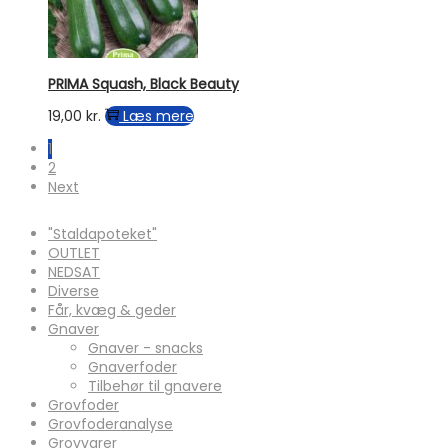
PRIMA Squash, Black Beauty
19,00
kr.
Læs mere
1
2
Next
"Staldapoteket"
OUTLET
NEDSAT
Diverse
Får, kvæg & geder
Gnaver
Gnaver - snacks
Gnaverfoder
Tilbehør til gnavere
Grovfoder
Grovfoderanalyse
Grovvarer