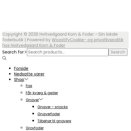
Copyright © 2026
Hvitvedgaard Korn & Foder - Din lokale
foderbutik
| Powered by
Woostify
Cookie- og privatlivspolitik
hos Hvitvedgaard Korn & Foder
Search for:>
Search
Forside
Nedsatte varer
Shop
Fisk
Får, kvæg & geder
Gnaver
Gnaver – snacks
Gnaverfoder
Tilbehør til gnavere
Grovfoder