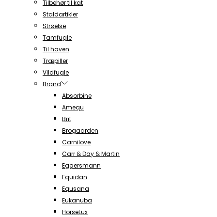
Tilbehør til kat
Staldartikler
Strøelse
Tamfugle
Til haven
Træpiller
Vildfugle
Brand
Absorbine
Amequ
Brit
Brogaarden
Carnilove
Carr & Day & Martin
Eggersmann
Equidan
Equsana
Eukanuba
HorseLux