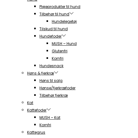
Plejeprodukter til hund
Tilbehør til hund
Hundelegetøj
Tilskud til hund
Hundefoder
MUSH – Hund
Glutenfri
Kornfri
Hundesnack
Høns & fjerkræ
Høns til salg
Hønse/fjerkræfoder
Tilbehør fjerkræ
Kat
Kattefoder
MUSH – Kat
Kornfri
Kattegrus