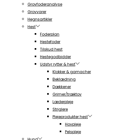
Grovfoderanalyse
Grovvarer
Hegnsartikler
Hest
Foderplan
Hestefoder
Tilskud hest
Hestegodbidder
Udstyr rytter & hest
Klokker & gamacher
Beklædning
Dækkener
Grimer/træktov
Læderpleje
Striglere
Plejeprodukter hest
Hovpleje
Pelspleje
Hund