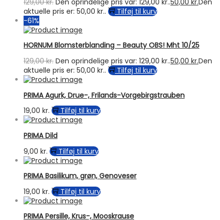
129,00
kr.
Den oprindelige pris var: 129,00 kr..
50,00
kr.
Den
aktuelle pris er: 50,00 kr..
Tilføj til kurv
-61%
HORNUM Blomsterblanding – Beauty OBS! Mht 10/25
129,00
kr.
Den oprindelige pris var: 129,00 kr..
50,00
kr.
Den
aktuelle pris er: 50,00 kr..
Tilføj til kurv
PRIMA Agurk, Drue-, Frilands-Vorgebirgstrauben
19,00
kr.
Tilføj til kurv
PRIMA Dild
9,00
kr.
Tilføj til kurv
PRIMA Basilikum, grøn, Genoveser
19,00
kr.
Tilføj til kurv
PRIMA Persille, Krus-, Mooskrause