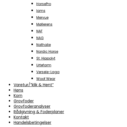
HorsePro
Iams
Mervue
Møllerens
NAF
NAG
Nathalie
Nordic Horse
St. Hippolyt
Urtefarm
Versele-Laga
Woof Wear
Varetur/”klik & Hent”
Høns
Korn
Grovfoder
Grovfoderanalyser
Rådgivning & Foderplaner
Kontakt
Handelsbetingelser