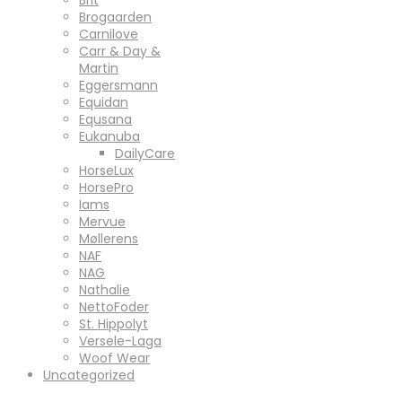
Brogaarden
Carnilove
Carr & Day &
Martin
Eggersmann
Equidan
Equsana
Eukanuba
DailyCare
HorseLux
HorsePro
Iams
Mervue
Møllerens
NAF
NAG
Nathalie
NettoFoder
St. Hippolyt
Versele-Laga
Woof Wear
Uncategorized