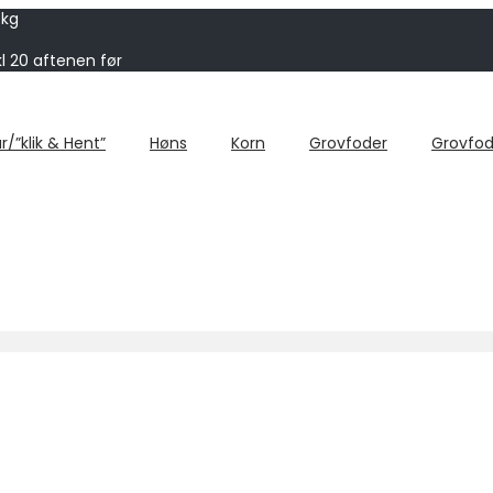
 kg
kl 20 aftenen før
r/”klik & Hent”
Høns
Korn
Grovfoder
Grovfod