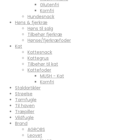
Glutenfri
Kornfri
Hundesnack
Høns & fjerkræ
Høns til salg
Tilbehør fjerkræ
Hønse/fjerkræfoder
Kat
Kattesnack
Kattegrus
Tilbehør til kat
Kattefoder
MUSH - Kat
Kornfri
Staldartikler
Strøelse
Tamfugle
Til haven
Træpiller
Vildfugle
Brand
AGROBS
Leovet