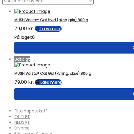
MUSH Vaisto® Cat Hvid (okse, gris) 800 g
79,00
kr.
Læs mere
På lager:6
Udsolgt
MUSH Vaisto® Cat Gul (kylling, okse) 800 g
79,00
kr.
Læs mere
"Staldapoteket"
OUTLET
NEDSAT
Diverse
Får, kvæg & geder