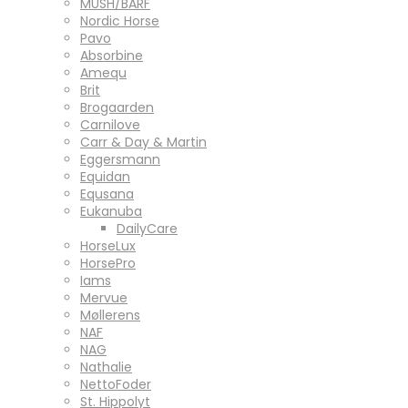
MUSH/BARF
Nordic Horse
Pavo
Absorbine
Amequ
Brit
Brogaarden
Carnilove
Carr & Day & Martin
Eggersmann
Equidan
Equsana
Eukanuba
DailyCare
HorseLux
HorsePro
Iams
Mervue
Møllerens
NAF
NAG
Nathalie
NettoFoder
St. Hippolyt