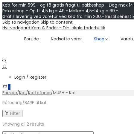
Køb for min 599,- og få gratis fragt til pakkeshop - Dog max 14
Pakkeshop - Op til 4,5 kg = 49,- Mellem 4,5-14 kg = 69,-
Gratis levering ved varetur ved køb fra min 200,- Bestil senest 
Skip to navigation
Skip to content
Hvitvedgaard Korn & Foder - Din lokale foderbutik
Forside
Nedsatte varer
Shop
Varetu
Login / Register
0
Forside
/
Kat
/
Kattefoder
/
MUSH - Kat
Råfodring/BARF til kat
Filter
Showing all 2 results