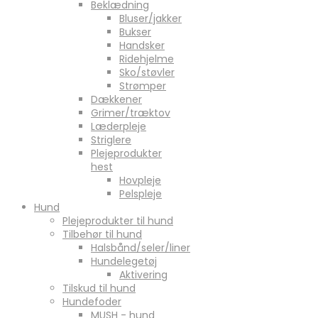
Beklædning
Bluser/jakker
Bukser
Handsker
Ridehjelme
Sko/støvler
Strømper
Dækkener
Grimer/træktov
Læderpleje
Striglere
Plejeprodukter
hest
Hovpleje
Pelspleje
Hund
Plejeprodukter til hund
Tilbehør til hund
Halsbånd/seler/liner
Hundelegetøj
Aktivering
Tilskud til hund
Hundefoder
MUSH - hund