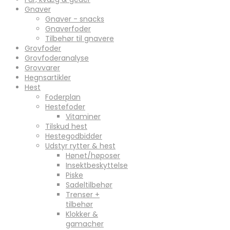
Gnaver
Gnaver - snacks
Gnaverfoder
Tilbehør til gnavere
Grovfoder
Grovfoderanalyse
Grovvarer
Hegnsartikler
Hest
Foderplan
Hestefoder
Vitaminer
Tilskud hest
Hestegodbidder
Udstyr rytter & hest
Hønet/høposer
Insektbeskyttelse
Piske
Sadeltilbehør
Trenser +
tilbehør
Klokker &
gamacher