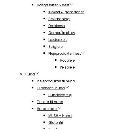
Udstyr rytter & hest
Klokker & gamacher
Beklædning
Dækkener
Grimer/træktov
Læderpleje
Striglere
Plejeprodukter hest
Hovpleje
Pelspleje
Hund
Plejeprodukter til hund
Tilbehør til hund
Hundelegetøj
Tilskud til hund
Hundefoder
MUSH – Hund
Glutenfri