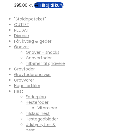
395,00
kr.
Tilføj til kurv
"Staldapoteket"
OUTLET
NEDSAT
Diverse
Får, kvæg & geder
Gnaver
Gnaver - snacks
Gnaverfoder
Tilbehør til gnavere
Grovfoder
Grovfoderanalyse
Grovvarer
Hegnsartikler
Hest
Foderplan
Hestefoder
Vitaminer
Tilskud hest
Hestegodbidder
Udstyr rytter &
hest