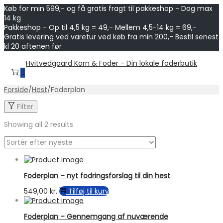
Køb for min 599,- og få gratis fragt til pakkeshop - Dog max
14 kg
Pakkeshop - Op til 4,5 kg = 49,- Mellem 4,5-14 kg = 69,-
Gratis levering ved varetur ved køb fra min 200,- Bestil senest
kl 20 aftenen før
Skip
Skip
Hvitvedgaard Korn & Foder - Din lokale foderbutik
to
to
0
navigation
content
Forside
/
Hest
/
Foderplan
Filter
Showing all 2 results
Foderplan – nyt fodringsforslag til din hest
549,00
kr.
Tilføj til kurv
Foderplan – Gennemgang af nuværende