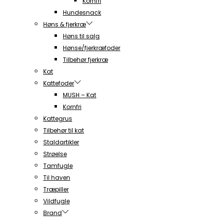
Kornfri
Hundesnack
Høns & fjerkræ
Høns til salg
Hønse/fjerkræfoder
Tilbehør fjerkræ
Kat
Kattefoder
MUSH – Kat
Kornfri
Kattegrus
Tilbehør til kat
Staldartikler
Strøelse
Tamfugle
Til haven
Træpiller
Vildfugle
Brand