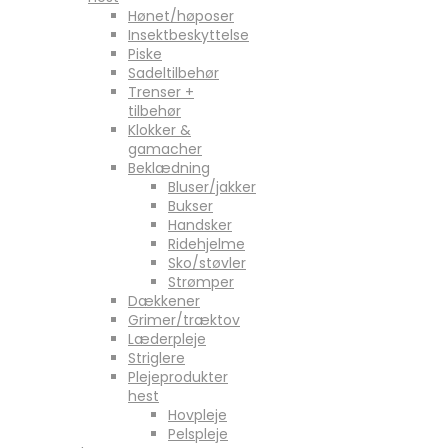
Hønet/høposer
Insektbeskyttelse
Piske
Sadeltilbehør
Trenser +
tilbehør
Klokker &
gamacher
Beklædning
Bluser/jakker
Bukser
Handsker
Ridehjelme
Sko/støvler
Strømper
Dækkener
Grimer/træktov
Læderpleje
Striglere
Plejeprodukter
hest
Hovpleje
Pelspleje