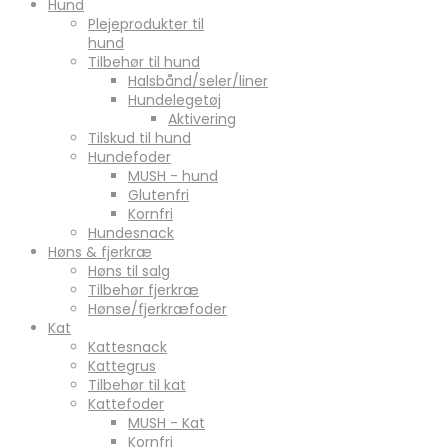
Hund
Plejeprodukter til
hund
Tilbehør til hund
Halsbånd/seler/liner
Hundelegetøj
Aktivering
Tilskud til hund
Hundefoder
MUSH - hund
Glutenfri
Kornfri
Hundesnack
Høns & fjerkræ
Høns til salg
Tilbehør fjerkræ
Hønse/fjerkræfoder
Kat
Kattesnack
Kattegrus
Tilbehør til kat
Kattefoder
MUSH - Kat
Kornfri