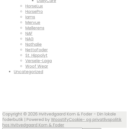
DailyCare
HorseLux
HorsePro
Iams
Mervue
Møllerens
NAF
NAG
Nathalie
NettoFoder
St. Hippolyt
Versele-Laga
Woof Wear
Uncategorized
Copyright © 2026
Hvitvedgaard Korn & Foder - Din lokale
foderbutik
| Powered by
Woostify
Cookie- og privatlivspolitik
hos Hvitvedgaard Korn & Foder