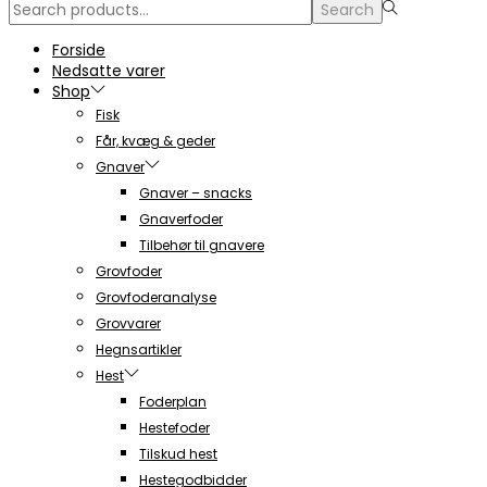
Search
Search
for:>
Forside
Nedsatte varer
Shop
Fisk
Får, kvæg & geder
Gnaver
Gnaver – snacks
Gnaverfoder
Tilbehør til gnavere
Grovfoder
Grovfoderanalyse
Grovvarer
Hegnsartikler
Hest
Foderplan
Hestefoder
Tilskud hest
Hestegodbidder