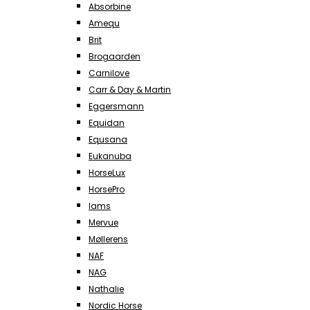
Absorbine
Amequ
Brit
Brogaarden
Carnilove
Carr & Day & Martin
Eggersmann
Equidan
Equsana
Eukanuba
HorseLux
HorsePro
Iams
Mervue
Møllerens
NAF
NAG
Nathalie
Nordic Horse