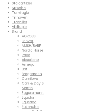
Staldartikler
Strøelse
Tamfugle
Til haven
Træpiller
Vildfugle
Brand
AGROBS
Leovet
MUSH/BARF
Nordic Horse
Pavo
Absorbine
Amequ
Brit
Brogaarden
Carnilove
Carr & Day &
Martin
Eggersmann
Equidan
Equsana
Eukanuba