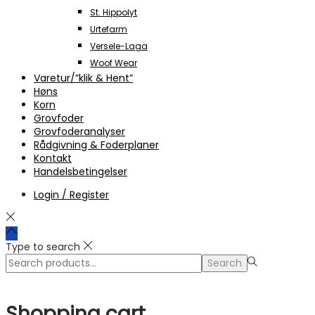
St. Hippolyt
Urtefarm
Versele-Laga
Woof Wear
Varetur/”klik & Hent”
Høns
Korn
Grovfoder
Grovfoderanalyser
Rådgivning & Foderplaner
Kontakt
Handelsbetingelser
Login / Register
Type to search
Search
Search
for:>
Shopping cart