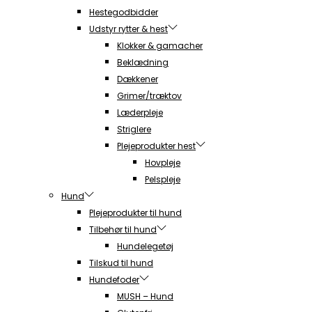
Hestegodbidder
Udstyr rytter & hest
Klokker & gamacher
Beklædning
Dækkener
Grimer/træktov
Læderpleje
Striglere
Plejeprodukter hest
Hovpleje
Pelspleje
Hund
Plejeprodukter til hund
Tilbehør til hund
Hundelegetøj
Tilskud til hund
Hundefoder
MUSH – Hund