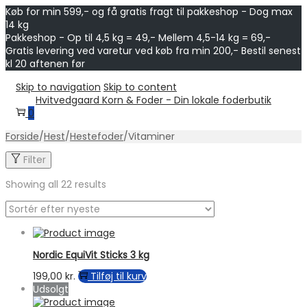
Køb for min 599,- og få gratis fragt til pakkeshop - Dog max
14 kg
Pakkeshop - Op til 4,5 kg = 49,- Mellem 4,5-14 kg = 69,-
Gratis levering ved varetur ved køb fra min 200,- Bestil senest
kl 20 aftenen før
Skip to navigation
Skip to content
Hvitvedgaard Korn & Foder - Din lokale foderbutik
0
Forside
/
Hest
/
Hestefoder
/
Vitaminer
Filter
Showing all 22 results
Nordic EquiVit Sticks 3 kg
199,00
kr.
Tilføj til kurv
Udsolgt