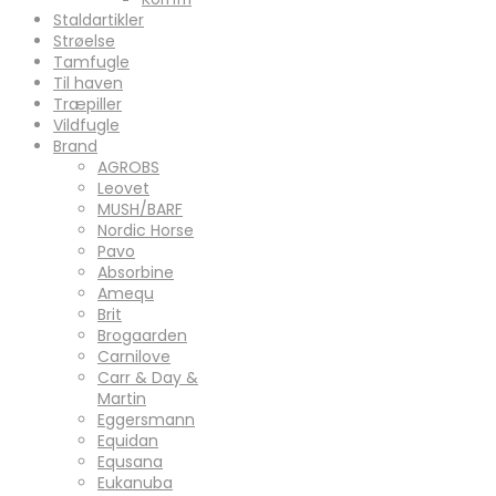
Staldartikler
Strøelse
Tamfugle
Til haven
Træpiller
Vildfugle
Brand
AGROBS
Leovet
MUSH/BARF
Nordic Horse
Pavo
Absorbine
Amequ
Brit
Brogaarden
Carnilove
Carr & Day &
Martin
Eggersmann
Equidan
Equsana
Eukanuba