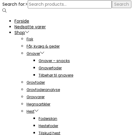
Search for:>
Search
Forside
Nedsatte varer
Shop
Fisk
Får, kvæg & geder
Gnaver
Gnaver – snacks
Gnaverfoder
Tilbehør til gnavere
Grovfoder
Grovfoderanalyse
Grovvarer
Hegnsartikler
Hest
Foderplan
Hestefoder
Tilskud hest