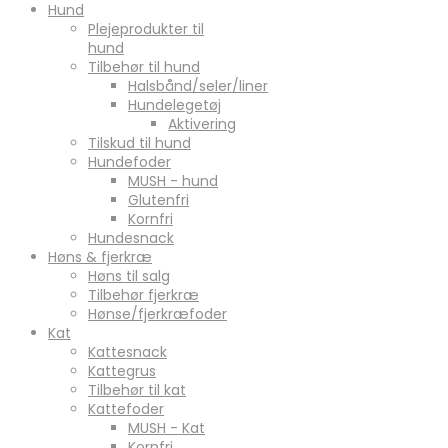
Hund
Plejeprodukter til
hund
Tilbehør til hund
Halsbånd/seler/liner
Hundelegetøj
Aktivering
Tilskud til hund
Hundefoder
MUSH - hund
Glutenfri
Kornfri
Hundesnack
Høns & fjerkræ
Høns til salg
Tilbehør fjerkræ
Hønse/fjerkræfoder
Kat
Kattesnack
Kattegrus
Tilbehør til kat
Kattefoder
MUSH - Kat
Kornfri