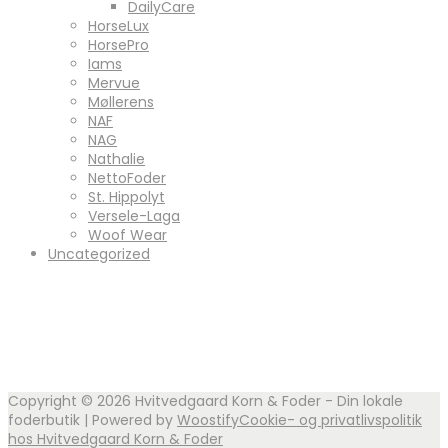
DailyCare
HorseLux
HorsePro
Iams
Mervue
Møllerens
NAF
NAG
Nathalie
NettoFoder
St. Hippolyt
Versele-Laga
Woof Wear
Uncategorized
Copyright © 2026
Hvitvedgaard Korn & Foder - Din lokale
foderbutik
| Powered by
Woostify
Cookie- og privatlivspolitik
hos Hvitvedgaard Korn & Foder