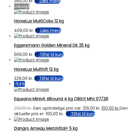
389,00
kr.
Læs mere
Udsolgt
HorseLux MultiCobs 12 kg
409,00
kr.
Læs mere
Eggersmann Golden Mineral DK 25 kg
569,00
kr.
Tilføj til kurv
HorseLux MultiVit 12 kg
329,00
kr.
Tilføj til kurv
-54%
Equsana Minivit Allround 4 kg OBS!!! Mht 07/26
219,00
kr.
Den oprindelige pris var: 219,00 kr..
100,00
kr.
Den
aktuelle pris er: 100,00 kr..
Tilføj til kurv
Dangro Amequ MetaVital+ 5 kg