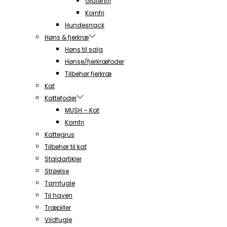
Glutenfri
Kornfri
Hundesnack
Høns & fjerkræ
Høns til salg
Hønse/fjerkræfoder
Tilbehør fjerkræ
Kat
Kattefoder
MUSH – Kat
Kornfri
Kattegrus
Tilbehør til kat
Staldartikler
Strøelse
Tamfugle
Til haven
Træpiller
Vildfugle