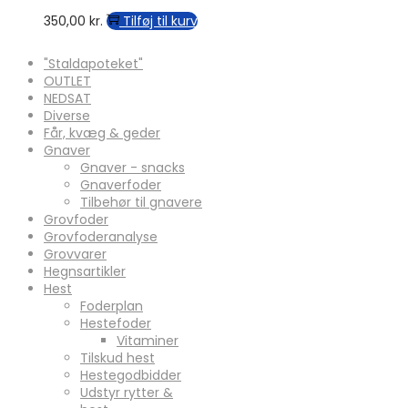
350,00
kr.
Tilføj til kurv
"Staldapoteket"
OUTLET
NEDSAT
Diverse
Får, kvæg & geder
Gnaver
Gnaver - snacks
Gnaverfoder
Tilbehør til gnavere
Grovfoder
Grovfoderanalyse
Grovvarer
Hegnsartikler
Hest
Foderplan
Hestefoder
Vitaminer
Tilskud hest
Hestegodbidder
Udstyr rytter &