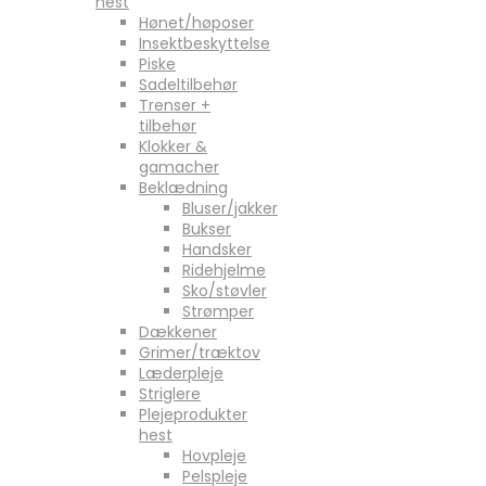
hest
Hønet/høposer
Insektbeskyttelse
Piske
Sadeltilbehør
Trenser +
tilbehør
Klokker &
gamacher
Beklædning
Bluser/jakker
Bukser
Handsker
Ridehjelme
Sko/støvler
Strømper
Dækkener
Grimer/træktov
Læderpleje
Striglere
Plejeprodukter
hest
Hovpleje
Pelspleje