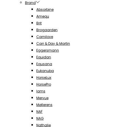
Brand
Absorbine
Amequ
Brit
Brogaarden
Carnilove
Carr & Day & Martin
Eggersmann
Equidan
Equsana
Eukanuba
HorseLux
HorsePro
Iams
Mervue
Møllerens
NAF
NAG
Nathalie