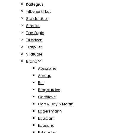
Kattegrus
Tilbehør til kat
Staldartikler
Strøelse
Tamfugle
Til haven
Træpiller
Vildfugle
Brand
Absorbine
Amequ
Brit
Brogaarden
Carnilove
Carr & Day & Martin
Eggersmann
Equidan
Equsana
Eukanuba