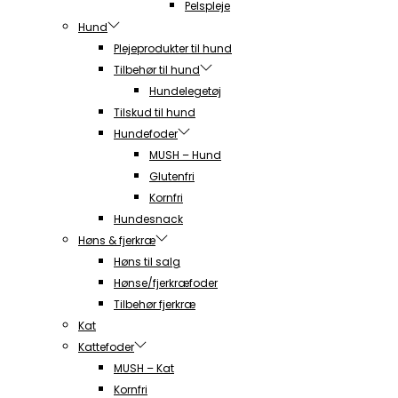
Pelspleje
Hund
Plejeprodukter til hund
Tilbehør til hund
Hundelegetøj
Tilskud til hund
Hundefoder
MUSH – Hund
Glutenfri
Kornfri
Hundesnack
Høns & fjerkræ
Høns til salg
Hønse/fjerkræfoder
Tilbehør fjerkræ
Kat
Kattefoder
MUSH – Kat
Kornfri