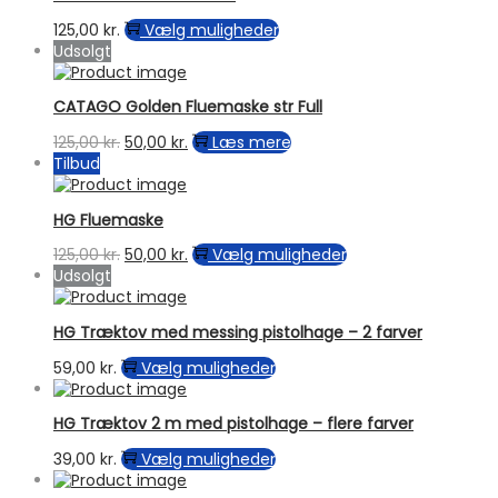
flere
på
varianter.
Dette
125,00
kr.
Vælg muligheder
varesiden
Mulighederne
vare
Udsolgt
kan
har
vælges
flere
på
CATAGO Golden Fluemaske str Full
varianter.
varesiden
Mulighederne
Den
Den
125,00
kr.
50,00
kr.
Læs mere
kan
oprindelige
aktuelle
Tilbud
vælges
pris
pris
på
var:
er:
varesiden
HG Fluemaske
125,00 kr..
50,00 kr..
Den
Den
Dette
125,00
kr.
50,00
kr.
Vælg muligheder
oprindelige
aktuelle
vare
Udsolgt
pris
pris
har
var:
er:
flere
HG Træktov med messing pistolhage – 2 farver
125,00 kr..
50,00 kr..
varianter.
Mulighederne
Dette
59,00
kr.
Vælg muligheder
kan
vare
vælges
har
på
HG Træktov 2 m med pistolhage – flere farver
flere
varesiden
varianter.
Dette
39,00
kr.
Vælg muligheder
Mulighederne
vare
kan