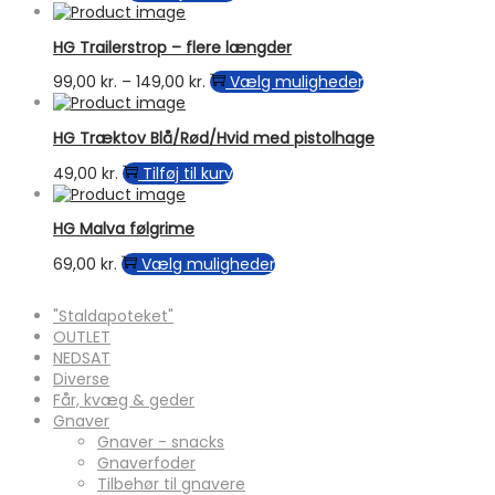
HG Trailerstrop – flere længder
Prisinterval:
Dette
99,00
kr.
–
149,00
kr.
Vælg muligheder
99,00 kr.
vare
til
har
HG Træktov Blå/Rød/Hvid med pistolhage
149,00 kr.
flere
varianter.
49,00
kr.
Tilføj til kurv
Mulighederne
kan
vælges
HG Malva følgrime
på
Dette
69,00
kr.
Vælg muligheder
varesiden
vare
har
"Staldapoteket"
flere
OUTLET
varianter.
NEDSAT
Mulighederne
Diverse
kan
Får, kvæg & geder
vælges
Gnaver
på
Gnaver - snacks
varesiden
Gnaverfoder
Tilbehør til gnavere