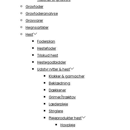
Grovfoder
Grovfoderanalyse
Grovvarer
Hegnsartikler
Hest
Foderplan
Hestefoder
Tilskud hest
Hestegodbidder
Udstyr rytter & hest
Klokker & gamacher
Beklædning
Dækkener
Grimer/træktov
Læderpleje
Striglere
Plejeprodukter hest
Hovpleje