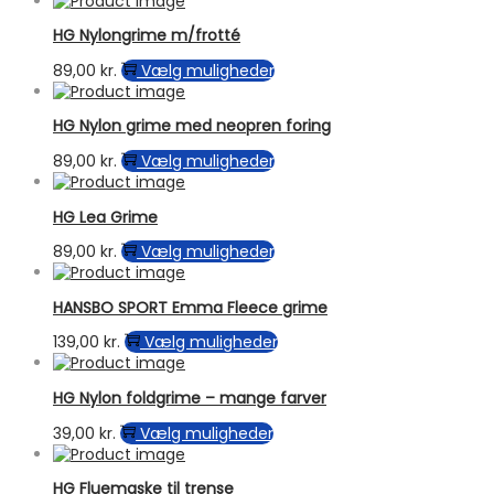
kan
har
vælges
HG Nylongrime m/frotté
flere
på
varianter.
Dette
89,00
kr.
Vælg muligheder
varesiden
Mulighederne
vare
kan
har
vælges
HG Nylon grime med neopren foring
flere
på
varianter.
Dette
89,00
kr.
Vælg muligheder
varesiden
Mulighederne
vare
kan
har
vælges
HG Lea Grime
flere
på
varianter.
Dette
89,00
kr.
Vælg muligheder
varesiden
Mulighederne
vare
kan
har
vælges
HANSBO SPORT Emma Fleece grime
flere
på
varianter.
Dette
139,00
kr.
Vælg muligheder
varesiden
Mulighederne
vare
kan
har
vælges
HG Nylon foldgrime – mange farver
flere
på
varianter.
Dette
39,00
kr.
Vælg muligheder
varesiden
Mulighederne
vare
kan
har
vælges
HG Fluemaske til trense