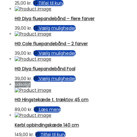
varianter.
25,00
kr.
Tilføj til kurv
varesiden
Mulighederne
kan
vælges
HG Diya fluepandebånd – flere farver
på
Dette
39,00
kr.
Vælg muligheder
varesiden
vare
har
HG Cole fluepandebånd – 2 farver
flere
varianter.
Dette
39,00
kr.
Vælg muligheder
Mulighederne
vare
kan
har
vælges
HG Diya fluepandebånd Foal
flere
på
varianter.
Dette
39,00
kr.
Vælg muligheder
varesiden
Mulighederne
vare
Udsolgt
kan
har
vælges
flere
på
HG Hingstekæde t. træktov 45 cm
varianter.
varesiden
Mulighederne
89,00
kr.
Læs mere
kan
vælges
på
Kerbl opbindingskæde 140 cm
varesiden
149,00
kr.
Tilføj til kurv