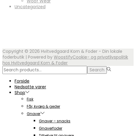
Woof Wear
Uncategorized
Copyright © 2026
Hvitvedgaard Korn & Foder - Din lokale
foderbutik
| Powered by
Woostify
Cookie- og privatlivspolitik
hos Hvitvedgaard Korn & Foder
Search
Search
for:>
Forside
Nedsatte varer
Shop
Fisk
Får, kvæg & geder
Gnaver
Gnaver – snacks
Gnaverfoder
Tilbehør til gnavere