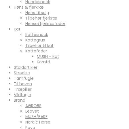
Hundesnack
Høns & fjerkræ
Høns til salg
Tilbehør fjerkræ
Hønse/fjerkræfoder
Kat
Kattesnack
Kattegrus
Tilbehør til kat
Kattefoder
MUSH - Kat
Kornfri
Staldartikler
Strøelse
Tamfugle
Til haven
Træpiller
Vildfugle
Brand
AGROBS
Leovet
MUSH/BARF
Nordic Horse
Pavo