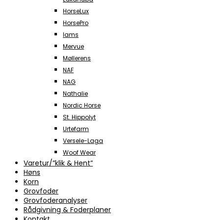
HorseLux
HorsePro
Iams
Mervue
Møllerens
NAF
NAG
Nathalie
Nordic Horse
St. Hippolyt
Urtefarm
Versele-Laga
Woof Wear
Varetur/”klik & Hent”
Høns
Korn
Grovfoder
Grovfoderanalyser
Rådgivning & Foderplaner
Kontakt