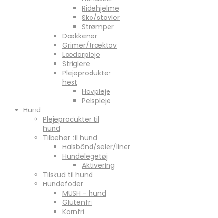
Ridehjelme
Sko/støvler
Strømper
Dækkener
Grimer/træktov
Læderpleje
Striglere
Plejeprodukter
hest
Hovpleje
Pelspleje
Hund
Plejeprodukter til
hund
Tilbehør til hund
Halsbånd/seler/liner
Hundelegetøj
Aktivering
Tilskud til hund
Hundefoder
MUSH - hund
Glutenfri
Kornfri