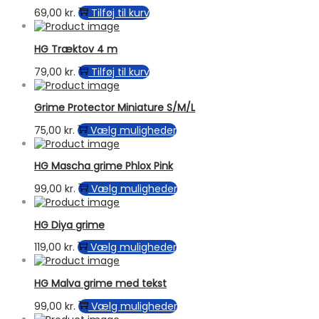
varianter.
69,00
kr.
Tilføj til kurv
Mulighederne
kan
vælges
HG Træktov 4 m
på
79,00
kr.
Tilføj til kurv
varesiden
Grime Protector Miniature S/M/L
Dette
75,00
kr.
Vælg muligheder
vare
har
HG Mascha grime Phlox Pink
flere
varianter.
Dette
99,00
kr.
Vælg muligheder
Mulighederne
vare
kan
har
vælges
HG Diya grime
flere
på
varianter.
Dette
119,00
kr.
Vælg muligheder
varesiden
Mulighederne
vare
kan
har
vælges
HG Malva grime med tekst
flere
på
varianter.
Dette
99,00
kr.
Vælg muligheder
varesiden
Mulighederne
vare