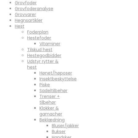
Grovfoder
Grovfoderanalyse
Grovvarer
Hegnsartikler
Hest
Foderplan
Hestefoder
Vitaminer
Tilskud hest
Hestegodbidder
Udstyr rytter &
hest
Hønet/høposer
Insektbeskyttelse
Piske
Sadeltilbehør
Trenser +
tilbehør
Klokker &
gamacher
Beklædning
Bluser/jakker
Bukser
Handsker