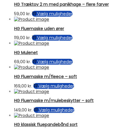
har
vælges
HG Træktov 2 m med panikhage – flere farver
flere
på
varianter.
Dette
59,00
kr.
Vælg muligheder
varesiden
Mulighederne
vare
kan
har
vælges
HG Fluemaske uden ører
flere
på
varianter.
Dette
119,00
kr.
Vælg muligheder
varesiden
Mulighederne
vare
kan
har
vælges
HG Mulenet
flere
på
varianter.
Dette
69,00
kr.
Vælg muligheder
varesiden
Mulighederne
vare
kan
har
vælges
HG Fluemaske m/fleece – soft
flere
på
varianter.
Dette
169,00
kr.
Vælg muligheder
varesiden
Mulighederne
vare
kan
har
vælges
HG Fluemaske m/mulebeskytter – soft
flere
på
varianter.
Dette
149,00
kr.
Vælg muligheder
varesiden
Mulighederne
vare
kan
har
vælges
HG klassisk fluepandebånd sort
flere
på