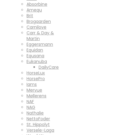
Absorbine
Amequ
Brit
Brogaarden
Carnilove
Carr & Day &
Martin
Eggersmann
Equidan
Equsana
Eukanuba
DailyCare
HorseLux
HorsePro
Iams
Mervue
Møllerens
NAF
NAG
Nathalie
NettoFoder
St. Hippolyt
Versele-Laga