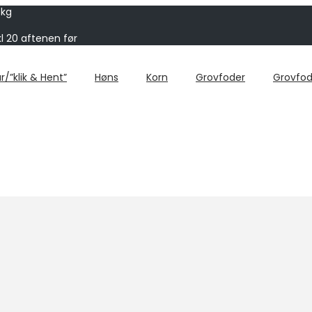
 kg
kl 20 aftenen før
r/”klik & Hent”
Høns
Korn
Grovfoder
Grovfod