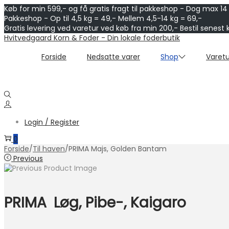
Køb for min 599,- og få gratis fragt til pakkeshop - Dog max 14
Pakkeshop - Op til 4,5 kg = 49,- Mellem 4,5-14 kg = 69,-
Gratis levering ved varetur ved køb fra min 200,- Bestil senest 
Skip
Skip
Hvitvedgaard Korn & Foder - Din lokale foderbutik
to
to
navigation
content
Forside
Nedsatte varer
Shop
Varetu
Login / Register
0
Forside
/
Til haven
/
PRIMA Majs, Golden Bantam
Previous
PRIMA Løg, Pibe-, Kaigaro