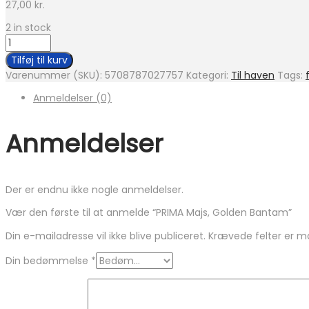
27,00
kr.
2 in stock
PRIMA Majs, Golden Bantam
antal
Tilføj til kurv
Varenummer (SKU):
5708787027757
Kategori:
Til haven
Tags:
Anmeldelser (0)
Anmeldelser
Der er endnu ikke nogle anmeldelser.
Vær den første til at anmelde “PRIMA Majs, Golden Bantam”
Din e-mailadresse vil ikke blive publiceret.
Krævede felter er 
Din bedømmelse
*