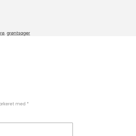
frø
,
grøntsager
markeret med
*