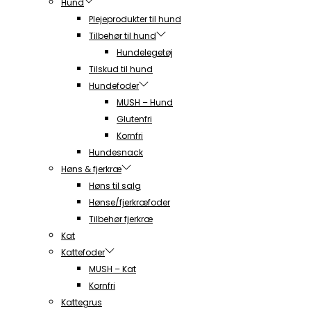
Hund
Plejeprodukter til hund
Tilbehør til hund
Hundelegetøj
Tilskud til hund
Hundefoder
MUSH – Hund
Glutenfri
Kornfri
Hundesnack
Høns & fjerkræ
Høns til salg
Hønse/fjerkræfoder
Tilbehør fjerkræ
Kat
Kattefoder
MUSH – Kat
Kornfri
Kattegrus