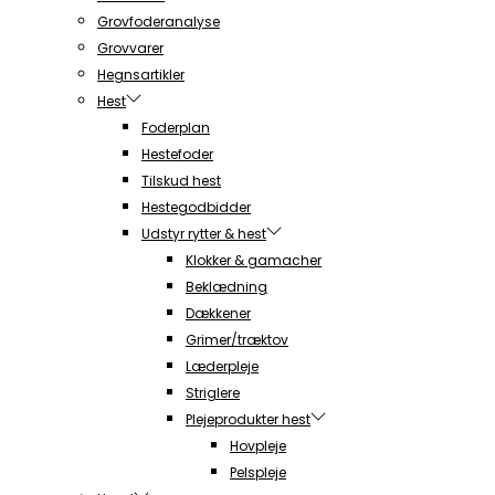
Grovfoderanalyse
Grovvarer
Hegnsartikler
Hest
Foderplan
Hestefoder
Tilskud hest
Hestegodbidder
Udstyr rytter & hest
Klokker & gamacher
Beklædning
Dækkener
Grimer/træktov
Læderpleje
Striglere
Plejeprodukter hest
Hovpleje
Pelspleje