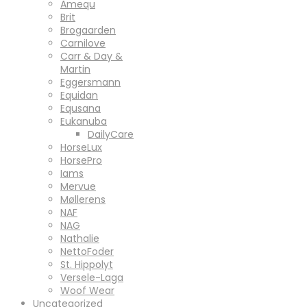
Amequ
Brit
Brogaarden
Carnilove
Carr & Day &
Martin
Eggersmann
Equidan
Equsana
Eukanuba
DailyCare
HorseLux
HorsePro
Iams
Mervue
Møllerens
NAF
NAG
Nathalie
NettoFoder
St. Hippolyt
Versele-Laga
Woof Wear
Uncategorized