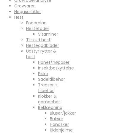
Grovfoderanalyse
Grovvarer
Hegnsartikler
Hest
Foderplan
Hestefoder
Vitaminer
Tilskud hest
Hestegodbidder
Udstyr rytter &
hest
Hønet/høposer
Insektbeskyttelse
Piske
Sadeltilbehør
Trenser +
tilbehør
Klokker &
gamacher
Beklædning
Bluser/jakker
Bukser
Handsker
Ridehjelme