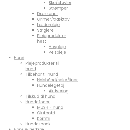
Sko/støvler
Strømper
Dækkener
Grimer/træktov
Læderpleje
Striglere
Plejeprodukter
hest
Hovpleje
Pelspleje
Hund
Plejeprodukter til
hund
Tilbehør til hund
Halsbånd/seler/liner
Hundelegetøj
Aktivering
Tilskud til hund
Hundefoder
MUSH - hund
Glutenfri
Kornfri
Hundesnack
Høns & fjerkræ