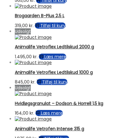
565,00
kr.
Tilføj til kurv
Brogaarden B-Plus 2,5 L
319,00
kr.
Tilføj til kurv
Udsolgt
Animalife Vetroflex Ledtilskud 2000 g
1.495,00
kr.
Læs mere
Animalife Vetroflex Ledtilskud 1000 g
845,00
kr.
Tilføj til kurv
Udsolgt
Hvidløgsgranulat – Dodson & Horrell 1,5 kg
164,00
kr.
Læs mere
Animalife Vetrofen Intense 315 g