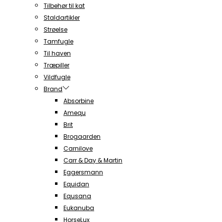
Tilbehør til kat
Staldartikler
Strøelse
Tamfugle
Til haven
Træpiller
Vildfugle
Brand
Absorbine
Amequ
Brit
Brogaarden
Carnilove
Carr & Day & Martin
Eggersmann
Equidan
Equsana
Eukanuba
HorseLux