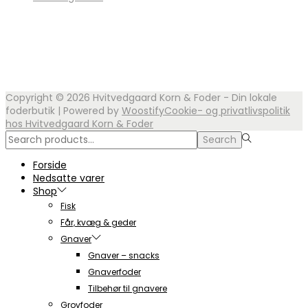
Copyright © 2026
Hvitvedgaard Korn & Foder - Din lokale
foderbutik
| Powered by
Woostify
Cookie- og privatlivspolitik
hos Hvitvedgaard Korn & Foder
Search
Search
for:>
Forside
Nedsatte varer
Shop
Fisk
Får, kvæg & geder
Gnaver
Gnaver – snacks
Gnaverfoder
Tilbehør til gnavere
Grovfoder