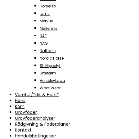
HorsePro
Iams
Mervue
Møllerens
NAF
NAG
Nathalie
Nordic Horse
St. Hippolyt
Urtefarm
Versele-Laga
Woof Wear
Varetur/”klik & Hent”
Høns
Korn
Grovfoder
Grovfoderanalyser
Rådgivning & Foderplaner
Kontakt
Handelsbetingelser