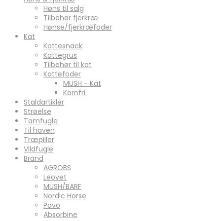
Høns til salg
Tilbehør fjerkræ
Hønse/fjerkræfoder
Kat
Kattesnack
Kattegrus
Tilbehør til kat
Kattefoder
MUSH - Kat
Kornfri
Staldartikler
Strøelse
Tamfugle
Til haven
Træpiller
Vildfugle
Brand
AGROBS
Leovet
MUSH/BARF
Nordic Horse
Pavo
Absorbine