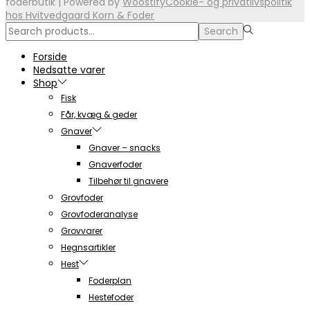
foderbutik
| Powered by
Woostify
Cookie- og privatlivspolitik
hos Hvitvedgaard Korn & Foder
Search
Search
for:>
Forside
Nedsatte varer
Shop
Fisk
Får, kvæg & geder
Gnaver
Gnaver – snacks
Gnaverfoder
Tilbehør til gnavere
Grovfoder
Grovfoderanalyse
Grovvarer
Hegnsartikler
Hest
Foderplan
Hestefoder