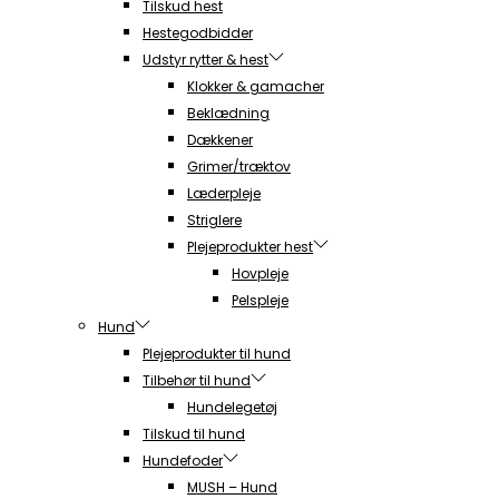
Tilskud hest
Hestegodbidder
Udstyr rytter & hest
Klokker & gamacher
Beklædning
Dækkener
Grimer/træktov
Læderpleje
Striglere
Plejeprodukter hest
Hovpleje
Pelspleje
Hund
Plejeprodukter til hund
Tilbehør til hund
Hundelegetøj
Tilskud til hund
Hundefoder
MUSH – Hund