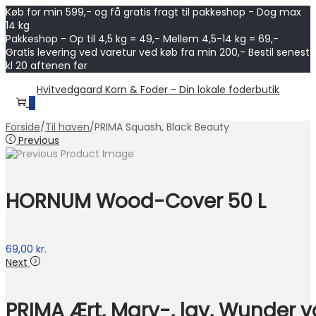
Køb for min 599,- og få gratis fragt til pakkeshop - Dog max
14 kg
Pakkeshop - Op til 4,5 kg = 49,- Mellem 4,5-14 kg = 69,-
Gratis levering ved varetur ved køb fra min 200,- Bestil senest
kl 20 aftenen før
Skip
Skip
Hvitvedgaard Korn & Foder - Din lokale foderbutik
to
to
0
navigation
content
Forside
/
Til haven
/
PRIMA Squash, Black Beauty
Previous
HORNUM Wood-Cover 50 L
69,00
kr.
Next
PRIMA Ært, Marv-, lav, Wunder 