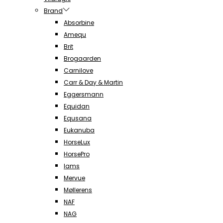
Brand
Absorbine
Amequ
Brit
Brogaarden
Carnilove
Carr & Day & Martin
Eggersmann
Equidan
Equsana
Eukanuba
HorseLux
HorsePro
Iams
Mervue
Møllerens
NAF
NAG