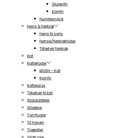
Glutenfri
Kornfri
Hundesnack
Høns & fjerkræ
Høns til salg
Hønse/fjerkræfoder
Tilbehør fjerkræ
Kat
Kattefoder
MUSH – Kat
Kornfri
Kattegrus
Tilbehør til kat
Staldartikler
Strøelse
Tamfugle
Til haven
Træpiller
Vildfugle