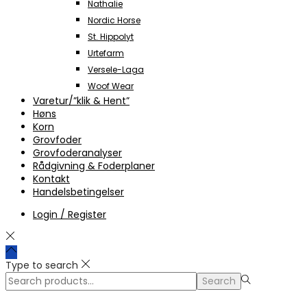
Nathalie
Nordic Horse
St. Hippolyt
Urtefarm
Versele-Laga
Woof Wear
Varetur/”klik & Hent”
Høns
Korn
Grovfoder
Grovfoderanalyser
Rådgivning & Foderplaner
Kontakt
Handelsbetingelser
Login / Register
Type to search
Search
Search
for:>