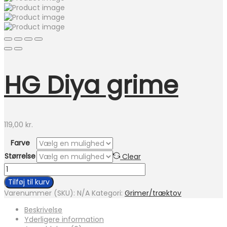
HG Diya grime
119,00
kr.
Farve
Størrelse
Clear
HG
Diya
Tilføj til kurv
grime
Varenummer (SKU):
N/A
Kategori:
Grimer/træktov
antal
Beskrivelse
Yderligere information