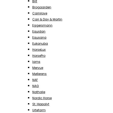
Brit
Brogaarden
Carnilove
Carr & Day & Martin
Eggersmann
Equidan
Equsana
Eukanuba
HorseLux
HorsePro
Iams
Mervue
Møllerens
NAF
NAG
Nathalie
Nordic Horse
St. Hippolyt
Urtefarm