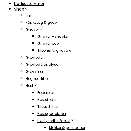
Nedsatte varer
Shop
Fisk
Får, kvæg & geder
Gnaver
Gnaver – snacks
Gnaverfoder
Tilbehør til gnavere
Grovfoder
Grovfoderanalyse
Grovvarer
Hegnsartikler
Hest
Foderplan
Hestefoder
Tilskud hest
Hestegodbidder
Udstyr rytter & hest
Klokker & gamacher