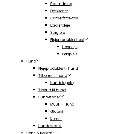
Beklædning
Dækkener
Grimer/træktov
Læderpleje
Striglere
Plejeprodukter hest
Hovpleje
Pelspleje
Hund
Plejeprodukter til hund
Tilbehør til hund
Hundelegetøj
Tilskud til hund
Hundefoder
MUSH – Hund
Glutenfri
Kornfri
Hundesnack
Høns & fjerkræ