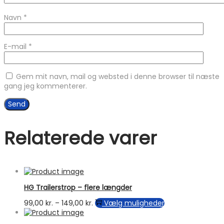
Navn
*
E-mail
*
Gem mit navn, mail og websted i denne browser til næste
gang jeg kommenterer.
Relaterede varer
HG Trailerstrop – flere længder
Prisinterval:
Dette
99,00
kr.
–
149,00
kr.
Vælg muligheder
99,00 kr.
vare
til
har