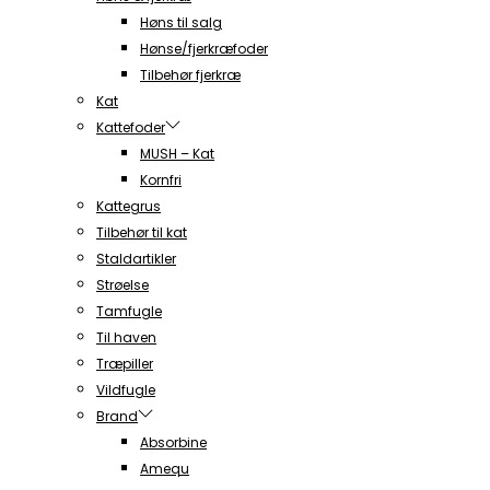
Høns til salg
Hønse/fjerkræfoder
Tilbehør fjerkræ
Kat
Kattefoder
MUSH – Kat
Kornfri
Kattegrus
Tilbehør til kat
Staldartikler
Strøelse
Tamfugle
Til haven
Træpiller
Vildfugle
Brand
Absorbine
Amequ