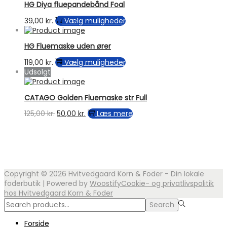
HG Diya fluepandebånd Foal
149,00 kr.
flere
varianter.
Dette
39,00
kr.
Vælg muligheder
Mulighederne
vare
kan
har
vælges
HG Fluemaske uden ører
flere
på
varianter.
Dette
119,00
kr.
Vælg muligheder
varesiden
Mulighederne
vare
Udsolgt
kan
har
vælges
flere
på
CATAGO Golden Fluemaske str Full
varianter.
varesiden
Mulighederne
Den
Den
125,00
kr.
50,00
kr.
Læs mere
kan
oprindelige
aktuelle
vælges
pris
pris
på
var:
er:
varesiden
125,00 kr..
50,00 kr..
Copyright © 2026
Hvitvedgaard Korn & Foder - Din lokale
foderbutik
| Powered by
Woostify
Cookie- og privatlivspolitik
hos Hvitvedgaard Korn & Foder
Search
Search
for:>
Forside