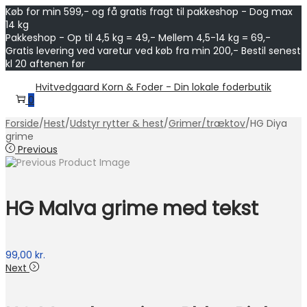
Køb for min 599,- og få gratis fragt til pakkeshop - Dog max
14 kg
Pakkeshop - Op til 4,5 kg = 49,- Mellem 4,5-14 kg = 69,-
Gratis levering ved varetur ved køb fra min 200,- Bestil senest
kl 20 aftenen før
Skip
Skip
Hvitvedgaard Korn & Foder - Din lokale foderbutik
to
to
0
navigation
content
Forside
/
Hest
/
Udstyr rytter & hest
/
Grimer/træktov
/
HG Diya
grime
Previous
HG Malva grime med tekst
99,00
kr.
Next