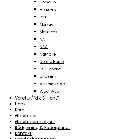
HorseLux
HorsePro
Iams
Mervue
Møllerens
NAF
NAG
Nathalie
Nordic Horse
St. Hippolyt
Urtefarm
Versele-Laga
Woof Wear
Varetur/”klik & Hent”
Høns
Korn
Grovfoder
Grovfoderanalyser
Rådgivning & Foderplaner
Kontakt