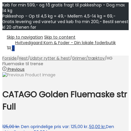
Køb for min 599,- og få gratis fragt til pakkeshop - Dog max
14 kg
Pakkeshop - Op til 4,5 kg = 49,- Mellem 4,5-14 kg = 69,-
Gratis levering ved varetur ved køb fra min 200,- Bestil senest
kl 20 aftenen før
Skip to navigation
Skip to content
Hvitvedgaard Korn & Foder - Din lokale foderbutik
0
Forside
/
Hest
/
Udstyr rytter & hest
/
Grimer/træktov
/
HG
Fluemaske til trense
Previous
CATAGO Golden Fluemaske str
Full
125,00
kr.
Den oprindelige pris var: 125,00 kr..
50,00
kr.
Den