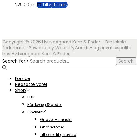
229,00
kr.
Tilføj til kurv
Copyright © 2026
Hvitvedgaard Korn & Foder - Din lokale
foderbutik
| Powered by
Woostify
Cookie- og privatlivspolitik
hos Hvitvedgaard Korn & Foder
Search for:>
Search
Forside
Nedsatte varer
Shop
Fisk
Får, kvæg & geder
Gnaver
Gnaver – snacks
Gnaverfoder
Tilbehør til gnavere