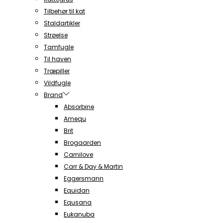
Tilbehør til kat
Staldartikler
Strøelse
Tamfugle
Til haven
Træpiller
Vildfugle
Brand
Absorbine
Amequ
Brit
Brogaarden
Carnilove
Carr & Day & Martin
Eggersmann
Equidan
Equsana
Eukanuba