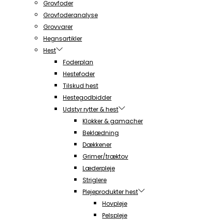
Grovfoder
Grovfoderanalyse
Grovvarer
Hegnsartikler
Hest
Foderplan
Hestefoder
Tilskud hest
Hestegodbidder
Udstyr rytter & hest
Klokker & gamacher
Beklædning
Dækkener
Grimer/træktov
Læderpleje
Striglere
Plejeprodukter hest
Hovpleje
Pelspleje