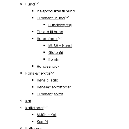
Hund
Plejeprodukter til hund
Tilbehør til hund
Hundelegetøj
Tilskud til hund
Hundefoder
MUSH – Hund
Glutenfri
Kornfri
Hundesnack
Høns & fjerkræ
Høns til salg
Hønse/fjerkræfoder
Tilbehør fjerkræ
Kat
Kattefoder
MUSH – Kat
Kornfri
Kattegrus