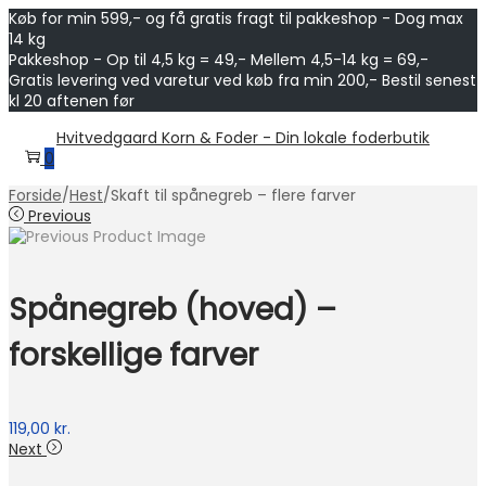
Køb for min 599,- og få gratis fragt til pakkeshop - Dog max
14 kg
Pakkeshop - Op til 4,5 kg = 49,- Mellem 4,5-14 kg = 69,-
Gratis levering ved varetur ved køb fra min 200,- Bestil senest
kl 20 aftenen før
Skip
Skip
Hvitvedgaard Korn & Foder - Din lokale foderbutik
to
to
0
navigation
content
Forside
/
Hest
/
Skaft til spånegreb – flere farver
Previous
Spånegreb (hoved) –
forskellige farver
119,00
kr.
Next