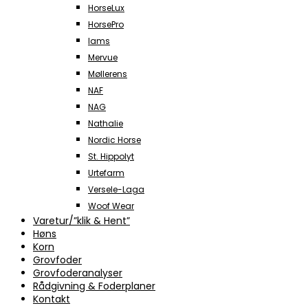
HorseLux
HorsePro
Iams
Mervue
Møllerens
NAF
NAG
Nathalie
Nordic Horse
St. Hippolyt
Urtefarm
Versele-Laga
Woof Wear
Varetur/”klik & Hent”
Høns
Korn
Grovfoder
Grovfoderanalyser
Rådgivning & Foderplaner
Kontakt