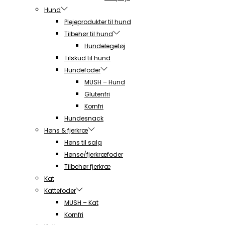
Hund
Plejeprodukter til hund
Tilbehør til hund
Hundelegetøj
Tilskud til hund
Hundefoder
MUSH – Hund
Glutenfri
Kornfri
Hundesnack
Høns & fjerkræ
Høns til salg
Hønse/fjerkræfoder
Tilbehør fjerkræ
Kat
Kattefoder
MUSH – Kat
Kornfri