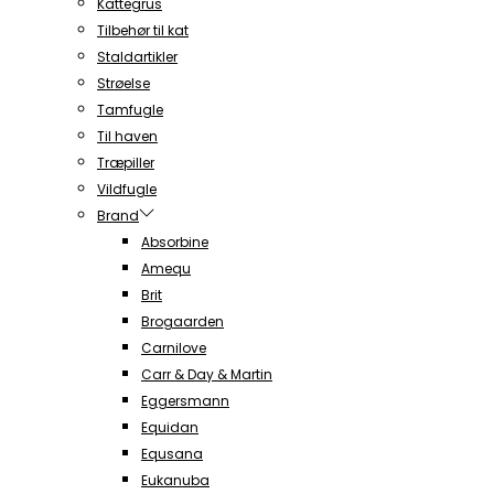
Kattegrus
Tilbehør til kat
Staldartikler
Strøelse
Tamfugle
Til haven
Træpiller
Vildfugle
Brand
Absorbine
Amequ
Brit
Brogaarden
Carnilove
Carr & Day & Martin
Eggersmann
Equidan
Equsana
Eukanuba