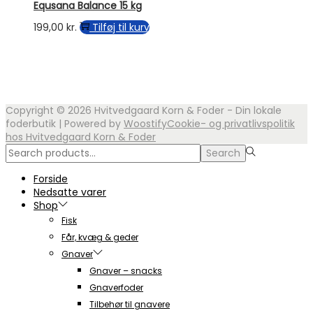
Equsana Balance 15 kg
199,00
kr.
Tilføj til kurv
Copyright © 2026
Hvitvedgaard Korn & Foder - Din lokale
foderbutik
| Powered by
Woostify
Cookie- og privatlivspolitik
hos Hvitvedgaard Korn & Foder
Search
Search
for:>
Forside
Nedsatte varer
Shop
Fisk
Får, kvæg & geder
Gnaver
Gnaver – snacks
Gnaverfoder
Tilbehør til gnavere