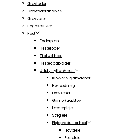
Grovfoder
Grovfoderanalyse
Grovvarer
Hegnsartikler
Hest
Foderplan
Hestefoder
Tilskud hest
Hestegodbidder
Udstyr rytter & hest
Klokker & gamacher
Beklædning
Dækkener
Grimer/træktov
Læderpleje
Striglere
Plejeprodukter hest
Hovpleje
Pelspleje