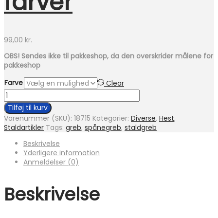
farver
99,00
kr.
OBS! Sendes ikke til pakkeshop, da den overskrider målene for
pakkeshop
Farve
Clear
Skaft
til
Tilføj til kurv
spånegreb
Varenummer (SKU):
18715
Kategorier:
Diverse
,
Hest
,
-
Staldartikler
Tags:
greb
,
spånegreb
,
staldgreb
flere
farver
Beskrivelse
antal
Yderligere information
Anmeldelser (0)
Beskrivelse