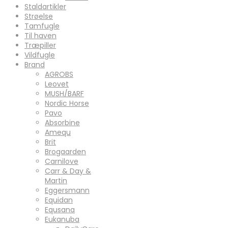
Staldartikler
Strøelse
Tamfugle
Til haven
Træpiller
Vildfugle
Brand
AGROBS
Leovet
MUSH/BARF
Nordic Horse
Pavo
Absorbine
Amequ
Brit
Brogaarden
Carnilove
Carr & Day &
Martin
Eggersmann
Equidan
Equsana
Eukanuba