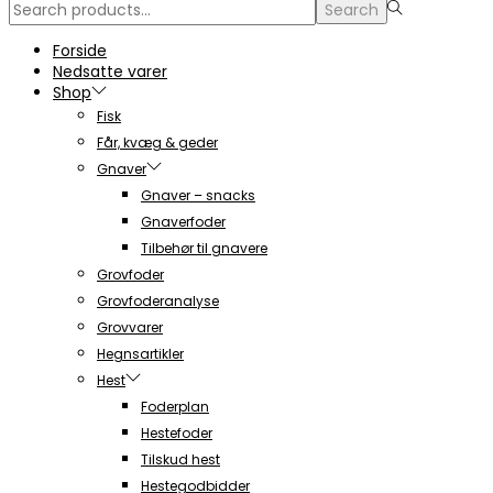
Search
Search
for:>
Forside
Nedsatte varer
Shop
Fisk
Får, kvæg & geder
Gnaver
Gnaver – snacks
Gnaverfoder
Tilbehør til gnavere
Grovfoder
Grovfoderanalyse
Grovvarer
Hegnsartikler
Hest
Foderplan
Hestefoder
Tilskud hest
Hestegodbidder