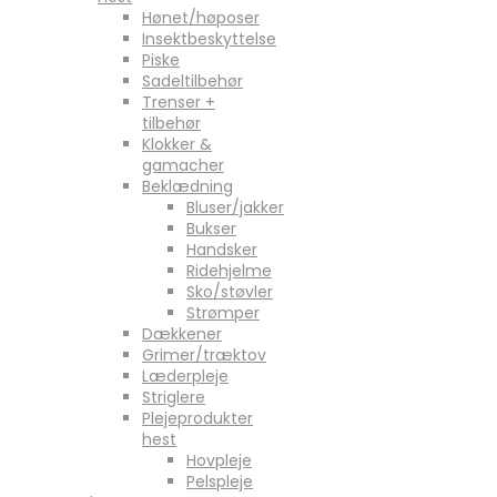
Hønet/høposer
Insektbeskyttelse
Piske
Sadeltilbehør
Trenser +
tilbehør
Klokker &
gamacher
Beklædning
Bluser/jakker
Bukser
Handsker
Ridehjelme
Sko/støvler
Strømper
Dækkener
Grimer/træktov
Læderpleje
Striglere
Plejeprodukter
hest
Hovpleje
Pelspleje