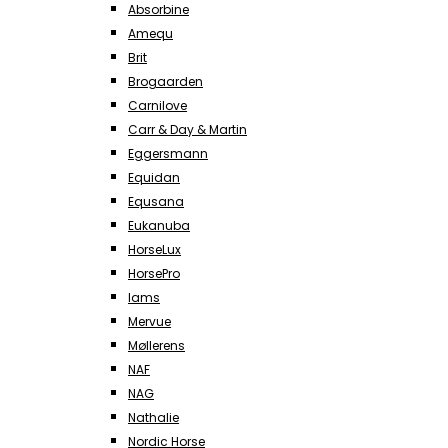
Absorbine
Amequ
Brit
Brogaarden
Carnilove
Carr & Day & Martin
Eggersmann
Equidan
Equsana
Eukanuba
HorseLux
HorsePro
Iams
Mervue
Møllerens
NAF
NAG
Nathalie
Nordic Horse