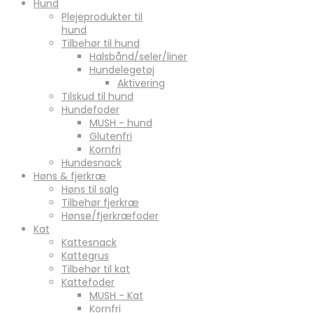
Hund
Plejeprodukter til
hund
Tilbehør til hund
Halsbånd/seler/liner
Hundelegetøj
Aktivering
Tilskud til hund
Hundefoder
MUSH - hund
Glutenfri
Kornfri
Hundesnack
Høns & fjerkræ
Høns til salg
Tilbehør fjerkræ
Hønse/fjerkræfoder
Kat
Kattesnack
Kattegrus
Tilbehør til kat
Kattefoder
MUSH - Kat
Kornfri