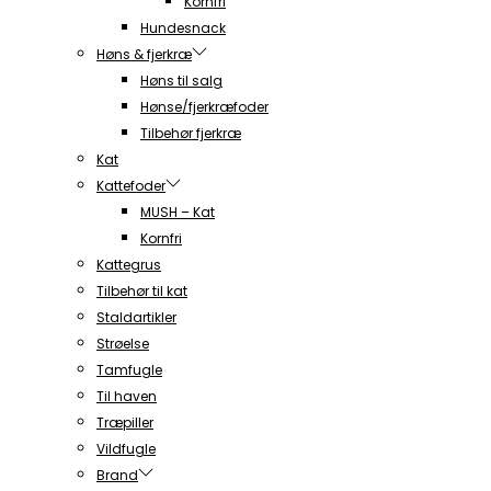
Kornfri
Hundesnack
Høns & fjerkræ
Høns til salg
Hønse/fjerkræfoder
Tilbehør fjerkræ
Kat
Kattefoder
MUSH – Kat
Kornfri
Kattegrus
Tilbehør til kat
Staldartikler
Strøelse
Tamfugle
Til haven
Træpiller
Vildfugle
Brand