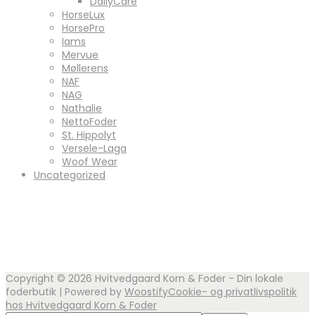
DailyCare
HorseLux
HorsePro
Iams
Mervue
Møllerens
NAF
NAG
Nathalie
NettoFoder
St. Hippolyt
Versele-Laga
Woof Wear
Uncategorized
Copyright © 2026
Hvitvedgaard Korn & Foder - Din lokale
foderbutik
| Powered by
Woostify
Cookie- og privatlivspolitik
hos Hvitvedgaard Korn & Foder