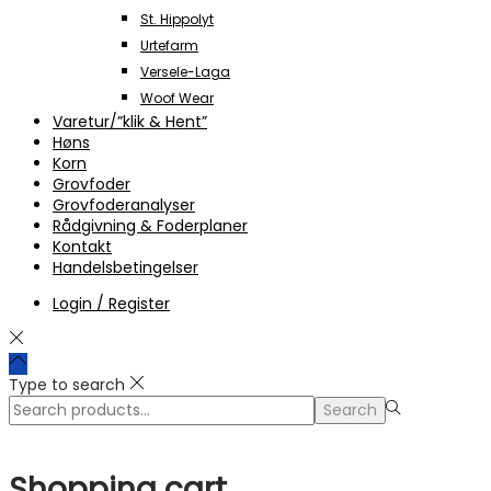
St. Hippolyt
Urtefarm
Versele-Laga
Woof Wear
Varetur/”klik & Hent”
Høns
Korn
Grovfoder
Grovfoderanalyser
Rådgivning & Foderplaner
Kontakt
Handelsbetingelser
Login / Register
Type to search
Search
Search
for:>
Shopping cart