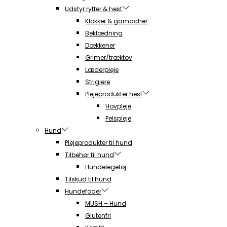
Udstyr rytter & hest
Klokker & gamacher
Beklædning
Dækkener
Grimer/træktov
Læderpleje
Striglere
Plejeprodukter hest
Hovpleje
Pelspleje
Hund
Plejeprodukter til hund
Tilbehør til hund
Hundelegetøj
Tilskud til hund
Hundefoder
MUSH – Hund
Glutenfri