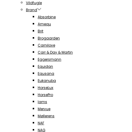
Vildfugle
Brand
Absorbine
Amequ
Brit
Brogaarden
Carnilove
Carr & Day & Martin
Eggersmann
Equidan
Equsana
Eukanuba
HorseLux
HorsePro
Iams
Mervue
Møllerens
NAF
NAG