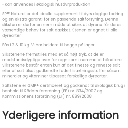
• Kan anvendes i økologisk husdyrproduktion
SP™ Natural er det ideelle supplement til dyrs daglige fodring
og en ekstra garanti for en passende saltforsyning. Denne
sliksten er derfor en nem måde at sikre, at dyrene får deres
væsentlige behov for salt dækket. Stenen er egnet til alle
dyrearter
Fås i 2 & 10 kg. Vi har holdere til begge på lager.
Slikstenene fremstilles med et så højt tryk, at de er
modstandsdygtige over for regn samt nemme at håndtere.
Slikstenene består enten kun af det fineste og reneste salt
eller af salt tilsat godkendte fodertilsætningsstoffer såsom
mineraler og vitaminer tilpasset forskellige dyrearter.
Saltstene er GMP+ certificeret og godkendt til økologisk brug i
henhold til Rådets forordning (EF) nr. 834/2007 og
Kommissionens forordning (EF) nr. 889/2008
Yderligere information