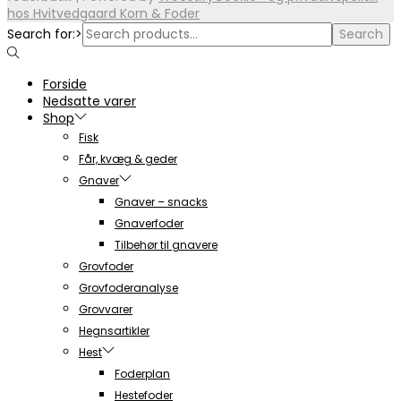
hos Hvitvedgaard Korn & Foder
Search for:>
Search
Forside
Nedsatte varer
Shop
Fisk
Får, kvæg & geder
Gnaver
Gnaver – snacks
Gnaverfoder
Tilbehør til gnavere
Grovfoder
Grovfoderanalyse
Grovvarer
Hegnsartikler
Hest
Foderplan
Hestefoder