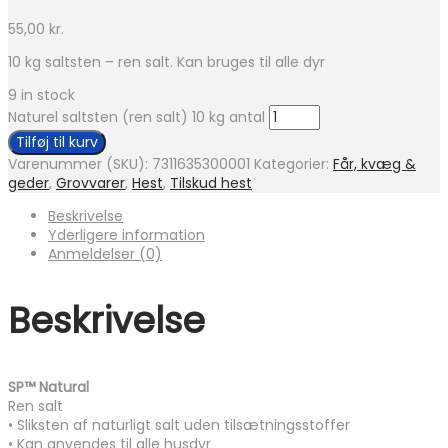
55,00
kr.
10 kg saltsten – ren salt. Kan bruges til alle dyr
9 in stock
Naturel saltsten (ren salt) 10 kg antal
Tilføj til kurv
Varenummer (SKU):
7311635300001
Kategorier:
Får, kvæg &
geder
,
Grovvarer
,
Hest
,
Tilskud hest
Beskrivelse
Yderligere information
Anmeldelser (0)
Beskrivelse
SP™ Natural
Ren salt
• Sliksten af naturligt salt uden tilsætningsstoffer
• Kan anvendes til alle husdyr