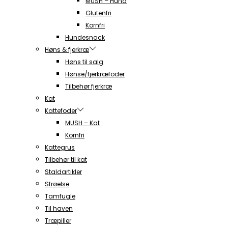
MUSH – Hund
Glutenfri
Kornfri
Hundesnack
Høns & fjerkræ
Høns til salg
Hønse/fjerkræfoder
Tilbehør fjerkræ
Kat
Kattefoder
MUSH – Kat
Kornfri
Kattegrus
Tilbehør til kat
Staldartikler
Strøelse
Tamfugle
Til haven
Træpiller