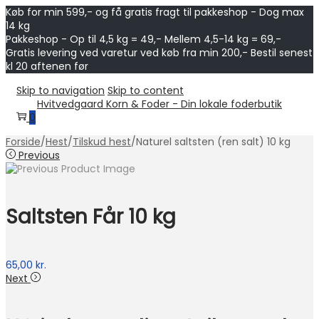
Køb for min 599,- og få gratis fragt til pakkeshop - Dog max
14 kg
Pakkeshop - Op til 4,5 kg = 49,- Mellem 4,5-14 kg = 69,-
Gratis levering ved varetur ved køb fra min 200,- Bestil senest
kl 20 aftenen før
Skip to navigation
Skip to content
Hvitvedgaard Korn & Foder - Din lokale foderbutik
0
Forside
/
Hest
/
Tilskud hest
/
Naturel saltsten (ren salt) 10 kg
Previous
Saltsten Får 10 kg
65,00
kr.
Next