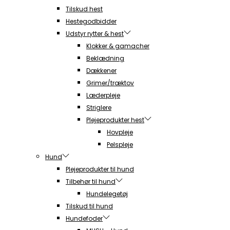
Tilskud hest
Hestegodbidder
Udstyr rytter & hest
Klokker & gamacher
Beklædning
Dækkener
Grimer/træktov
Læderpleje
Striglere
Plejeprodukter hest
Hovpleje
Pelspleje
Hund
Plejeprodukter til hund
Tilbehør til hund
Hundelegetøj
Tilskud til hund
Hundefoder