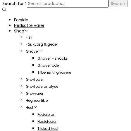
Search for:>
Search
Forside
Nedsatte varer
Shop
Fisk
Får, kvæg & geder
Gnaver
Gnaver – snacks
Gnaverfoder
Tilbehør til gnavere
Grovfoder
Grovfoderanalyse
Grovvarer
Hegnsartikler
Hest
Foderplan
Hestefoder
Tilskud hest