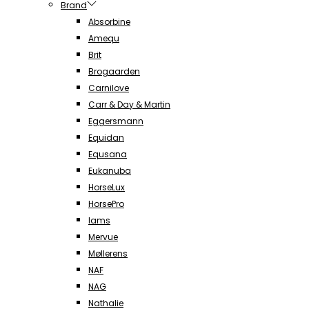
Brand
Absorbine
Amequ
Brit
Brogaarden
Carnilove
Carr & Day & Martin
Eggersmann
Equidan
Equsana
Eukanuba
HorseLux
HorsePro
Iams
Mervue
Møllerens
NAF
NAG
Nathalie