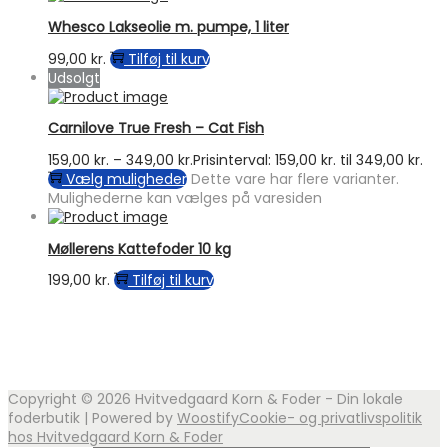
Whesco Lakseolie m. pumpe, 1 liter
99,00
kr.
Tilføj til kurv
Udsolgt
Carnilove True Fresh – Cat Fish
159,00
kr.
–
349,00
kr.
Prisinterval: 159,00 kr. til 349,00 kr.
Vælg muligheder
Dette vare har flere varianter.
Mulighederne kan vælges på varesiden
Møllerens Kattefoder 10 kg
199,00
kr.
Tilføj til kurv
Copyright © 2026
Hvitvedgaard Korn & Foder - Din lokale
foderbutik
| Powered by
Woostify
Cookie- og privatlivspolitik
hos Hvitvedgaard Korn & Foder