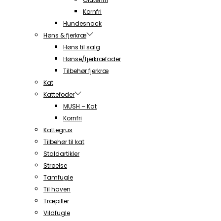
Kornfri
Hundesnack
Høns & fjerkræ
Høns til salg
Hønse/fjerkræfoder
Tilbehør fjerkræ
Kat
Kattefoder
MUSH – Kat
Kornfri
Kattegrus
Tilbehør til kat
Staldartikler
Strøelse
Tamfugle
Til haven
Træpiller
Vildfugle