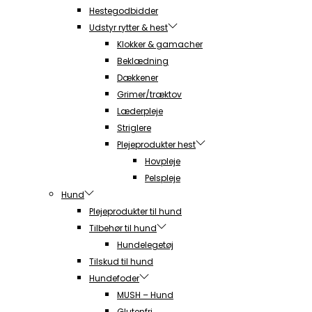
Hestegodbidder
Udstyr rytter & hest
Klokker & gamacher
Beklædning
Dækkener
Grimer/træktov
Læderpleje
Striglere
Plejeprodukter hest
Hovpleje
Pelspleje
Hund
Plejeprodukter til hund
Tilbehør til hund
Hundelegetøj
Tilskud til hund
Hundefoder
MUSH – Hund
Glutenfri