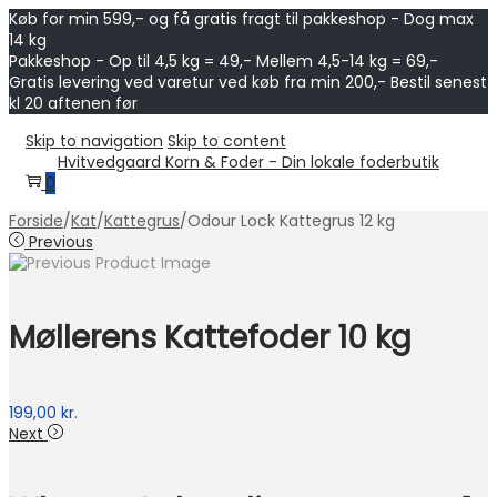
Køb for min 599,- og få gratis fragt til pakkeshop - Dog max
14 kg
Pakkeshop - Op til 4,5 kg = 49,- Mellem 4,5-14 kg = 69,-
Gratis levering ved varetur ved køb fra min 200,- Bestil senest
kl 20 aftenen før
Skip to navigation
Skip to content
Hvitvedgaard Korn & Foder - Din lokale foderbutik
0
Forside
/
Kat
/
Kattegrus
/
Odour Lock Kattegrus 12 kg
Previous
Møllerens Kattefoder 10 kg
199,00
kr.
Next