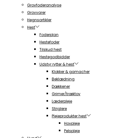
Grovfoderanalyse
Grovvarer
Hegnsartikler
Hest
Foderplan
Hestefoder
Tilskud hest
Hestegodbidder
Udstyr rytter & hest
Klokker & gamacher
Beklædning
Dækkener
Grimer/træktov
Læderpleje
Striglere
Plejeprodukter hest
Hovpleje
Pelspleje