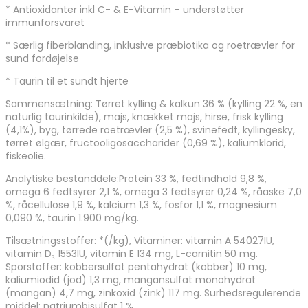
* Antioxidanter inkl C- & E-Vitamin – understøtter
immunforsvaret
* Særlig fiberblanding, inklusive præbiotika og roetrævler for
sund fordøjelse
* Taurin til et sundt hjerte
Sammensætning: Tørret kylling & kalkun 36 % (kylling 22 %, en
naturlig taurinkilde), majs, knækket majs, hirse, frisk kylling
(4,1%), byg, tørrede roetrævler (2,5 %), svinefedt, kyllingesky,
tørret ølgær, fructooligosaccharider (0,69 %), kaliumklorid,
fiskeolie.
Analytiske bestanddele:Protein 33 %, fedtindhold 9,8 %,
omega 6 fedtsyrer 2,1 %, omega 3 fedtsyrer 0,24 %, råaske 7,0
%, råcellulose 1,9 %, kalcium 1,3 %, fosfor 1,1 %, magnesium
0,090 %, taurin 1.900 mg/kg.
Tilsætningsstoffer: *(/kg), Vitaminer: vitamin A 54027IU,
vitamin D₃ 1553IU, vitamin E 134 mg, L-carnitin 50 mg.
Sporstoffer: kobbersulfat pentahydrat (kobber) 10 mg,
kaliumiodid (jod) 1,3 mg, mangansulfat monohydrat
(mangan) 4,7 mg, zinkoxid (zink) 117 mg. Surhedsregulerende
middel: natriumbisulfat 1 %.