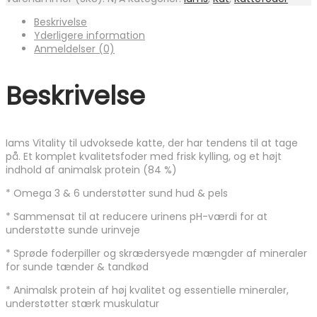
Adult
Sterilised
Beskrivelse
Fresh
Yderligere information
Chicken
Anmeldelser (0)
antal
Beskrivelse
Iams Vitality til udvoksede katte, der har tendens til at tage
på. Et komplet kvalitetsfoder med frisk kylling, og et højt
indhold af animalsk protein (84 %)
* Omega 3 & 6 understøtter sund hud & pels
* Sammensat til at reducere urinens pH-værdi for at
understøtte sunde urinveje
* Sprøde foderpiller og skrædersyede mængder af mineraler
for sunde tænder & tandkød
* Animalsk protein af høj kvalitet og essentielle mineraler,
understøtter stærk muskulatur