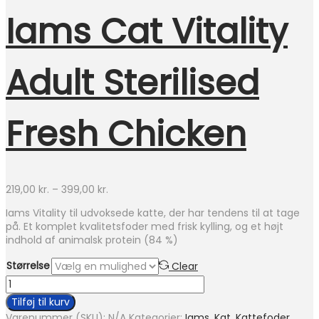
Iams Cat Vitality
Adult Sterilised
Fresh Chicken
Prisinterval:
219,00
kr.
–
399,00
kr.
219,00 kr.
Iams Vitality til udvoksede katte, der har tendens til at tage
til
på. Et komplet kvalitetsfoder med frisk kylling, og et højt
399,00 kr.
indhold af animalsk protein (84 %)
Størrelse
Clear
Iams
Cat
Tilføj til kurv
Vitality
Varenummer (SKU):
N/A
Kategorier:
Iams
,
Kat
,
Kattefoder