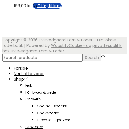
på
varianter.
199,00
kr.
Tilføj til kurv
varesiden
Mulighederne
kan
vælges
på
varesiden
Copyright © 2026
Hvitvedgaard Korn & Foder - Din lokale
foderbutik
| Powered by
Woostify
Cookie- og privatlivspolitik
hos Hvitvedgaard Korn & Foder
Search
Search
for:>
Forside
Nedsatte varer
Shop
Fisk
Får, kvæg & geder
Gnaver
Gnaver – snacks
Gnaverfoder
Tilbehør til gnavere
Grovfoder