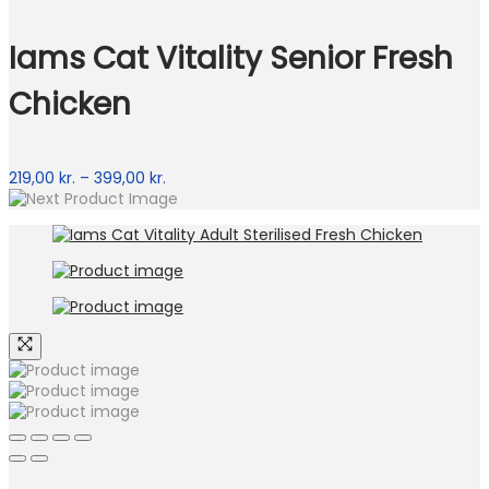
til
399,00 kr.
Iams Cat Vitality Senior Fresh
Chicken
Prisinterval:
219,00
kr.
–
399,00
kr.
219,00 kr.
til
399,00 kr.