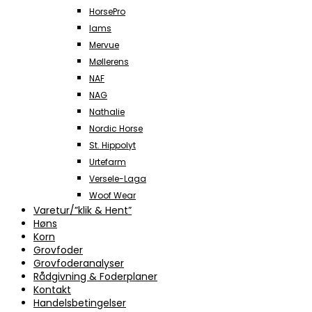
HorsePro
Iams
Mervue
Møllerens
NAF
NAG
Nathalie
Nordic Horse
St. Hippolyt
Urtefarm
Versele-Laga
Woof Wear
Varetur/”klik & Hent”
Høns
Korn
Grovfoder
Grovfoderanalyser
Rådgivning & Foderplaner
Kontakt
Handelsbetingelser