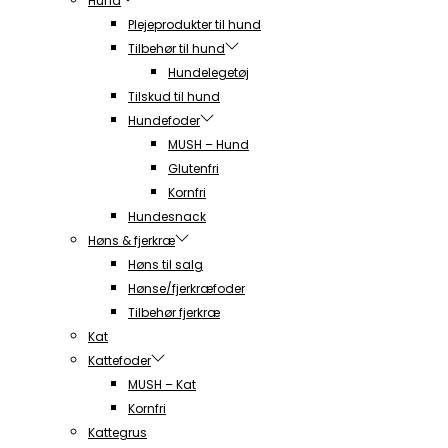
Hund
Plejeprodukter til hund
Tilbehør til hund
Hundelegetøj
Tilskud til hund
Hundefoder
MUSH – Hund
Glutenfri
Kornfri
Hundesnack
Høns & fjerkræ
Høns til salg
Hønse/fjerkræfoder
Tilbehør fjerkræ
Kat
Kattefoder
MUSH – Kat
Kornfri
Kattegrus