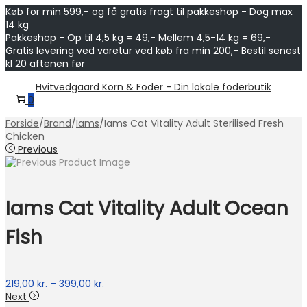
Køb for min 599,- og få gratis fragt til pakkeshop - Dog max
14 kg
Pakkeshop - Op til 4,5 kg = 49,- Mellem 4,5-14 kg = 69,-
Gratis levering ved varetur ved køb fra min 200,- Bestil senest
kl 20 aftenen før
Skip
Skip
Hvitvedgaard Korn & Foder - Din lokale foderbutik
to
to
0
navigation
content
Forside
/
Brand
/
Iams
/
Iams Cat Vitality Adult Sterilised Fresh
Chicken
Previous
Iams Cat Vitality Adult Ocean
Fish
Prisinterval:
219,00
kr.
–
399,00
kr.
219,00 kr.
Next