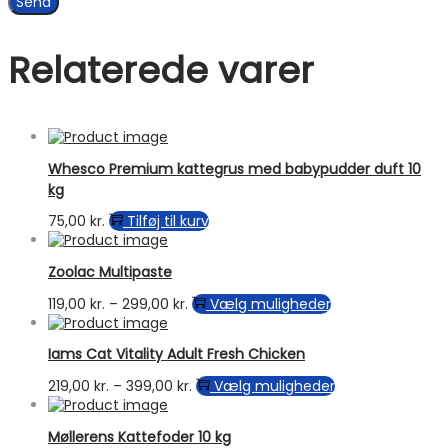
Relaterede varer
Whesco Premium kattegrus med babypudder duft 10
kg
75,00
kr.
Tilføj til kurv
Zoolac Multipaste
Prisinterval:
Dette
119,00
kr.
–
299,00
kr.
Vælg muligheder
119,00 kr.
vare
til
har
Iams Cat Vitality Adult Fresh Chicken
299,00 kr.
flere
varianter.
Prisinterval:
Dette
219,00
kr.
–
399,00
kr.
Vælg muligheder
Mulighederne
219,00 kr.
vare
kan
til
har
vælges
Møllerens Kattefoder 10 kg
399,00 kr.
flere