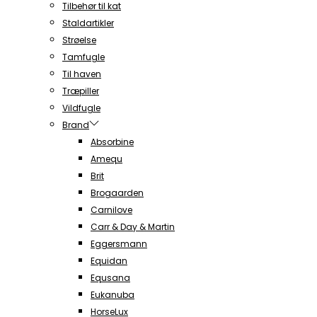
Tilbehør til kat
Staldartikler
Strøelse
Tamfugle
Til haven
Træpiller
Vildfugle
Brand
Absorbine
Amequ
Brit
Brogaarden
Carnilove
Carr & Day & Martin
Eggersmann
Equidan
Equsana
Eukanuba
HorseLux