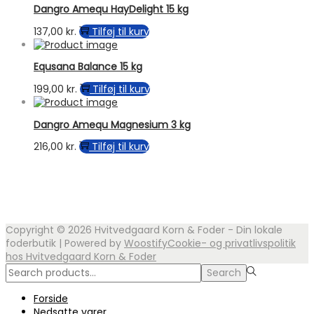
Dangro Amequ HayDelight 15 kg
137,00
kr.
Tilføj til kurv
Equsana Balance 15 kg
199,00
kr.
Tilføj til kurv
Dangro Amequ Magnesium 3 kg
216,00
kr.
Tilføj til kurv
Copyright © 2026
Hvitvedgaard Korn & Foder - Din lokale
foderbutik
| Powered by
Woostify
Cookie- og privatlivspolitik
hos Hvitvedgaard Korn & Foder
Search
Search
for:>
Forside
Nedsatte varer