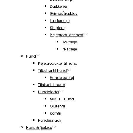
Dækkener
Grimer/træktov
Læderpleje
Striglere
Plejeprodukter hest
Hovpleje
Pelspleje
Hund
Plejeprodukter til hund
Tilbehør til hund
Hundelegetøj
Tilskud til hund
Hundefoder
MUSH – Hund
Glutenfri
Kornfri
Hundesnack
Høns & fjerkræ