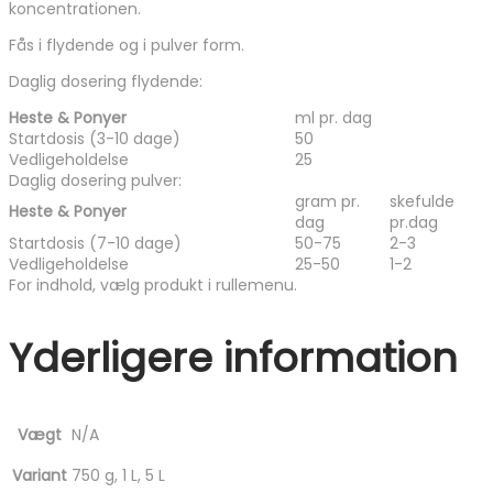
koncentrationen.
Fås i flydende og i pulver form.
Daglig dosering flydende:
Heste & Ponyer
ml pr. dag
Startdosis (3-10 dage)
50
Vedligeholdelse
25
Daglig dosering pulver:
gram pr.
skefulde
Heste & Ponyer
dag
pr.dag
Startdosis (7-10 dage)
50-75
2-3
Vedligeholdelse
25-50
1-2
For indhold, vælg produkt i rullemenu.
Yderligere information
Vægt
N/A
Variant
750 g, 1 L, 5 L