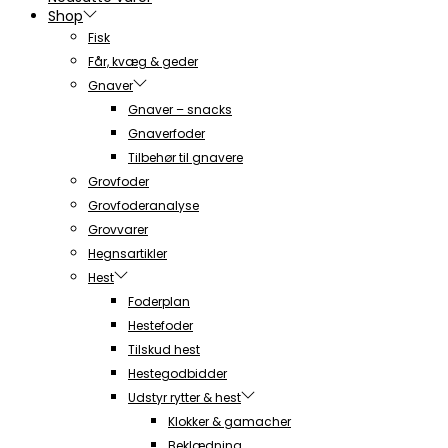
Shop
Fisk
Får, kvæg & geder
Gnaver
Gnaver – snacks
Gnaverfoder
Tilbehør til gnavere
Grovfoder
Grovfoderanalyse
Grovvarer
Hegnsartikler
Hest
Foderplan
Hestefoder
Tilskud hest
Hestegodbidder
Udstyr rytter & hest
Klokker & gamacher
Beklædning