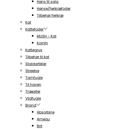
Høns til salg
Hønse/fjerkræfoder
Tilbehør fjerkræ
Kat
Kattefoder
MUSH – Kat
Kornfri
Kattegrus
Tilbehør til kat
Staldartikler
Strøelse
Tamfugle
Til haven
Træpiller
Vildfugle
Brand
Absorbine
Amequ
Brit