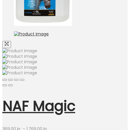
NAF Magic
Prisinterval:
369,00
kr.
–
1.769,00
kr.