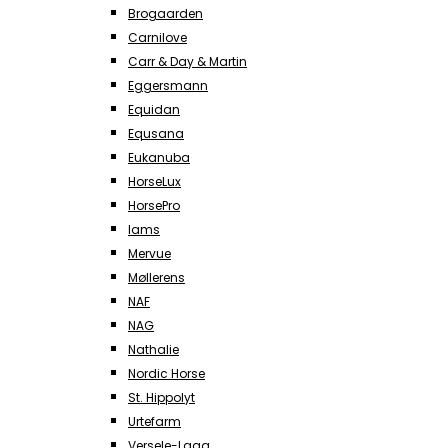
Brogaarden
Carnilove
Carr & Day & Martin
Eggersmann
Equidan
Equsana
Eukanuba
HorseLux
HorsePro
Iams
Mervue
Møllerens
NAF
NAG
Nathalie
Nordic Horse
St. Hippolyt
Urtefarm
Versele-Laga