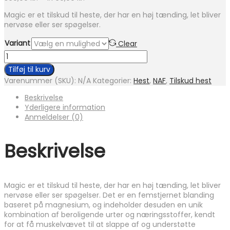
369,00 kr.
Magic er et tilskud til heste, der har en høj tænding, let bliver
til
nervøse eller ser spøgelser.
1.769,00 kr.
Variant
Clear
NAF
Magic
Tilføj til kurv
antal
Varenummer (SKU):
N/A
Kategorier:
Hest
,
NAF
,
Tilskud hest
Beskrivelse
Yderligere information
Anmeldelser (0)
Beskrivelse
Magic er et tilskud til heste, der har en høj tænding, let bliver
nervøse eller ser spøgelser. Det er en femstjernet blanding
baseret på magnesium, og indeholder desuden en unik
kombination af beroligende urter og næringsstoffer, kendt
for at få muskelvævet til at slappe af og understøtte