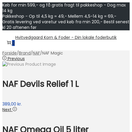
Køb for min 599,- og få gratis fragt til pakkeshop - Dog max
14 kg
Pakkeshop - Op til 4,5 kg = 49,- Mellem 4,5-14 kg = 69,-
Gratis levering ved varetur ved køb fra min 200,- Bestil senest
kl 20 aftenen før
Skip
Skip
Hvitvedgaard Korn & Foder - Din lokale foderbutik
to
to
0
navigation
content
Forside
/
Brand
/
NAF
/
NAF Magic
Previous
NAF Devils Relief 1 L
389,00
kr.
Next
NAF Omega Oil 5 liter