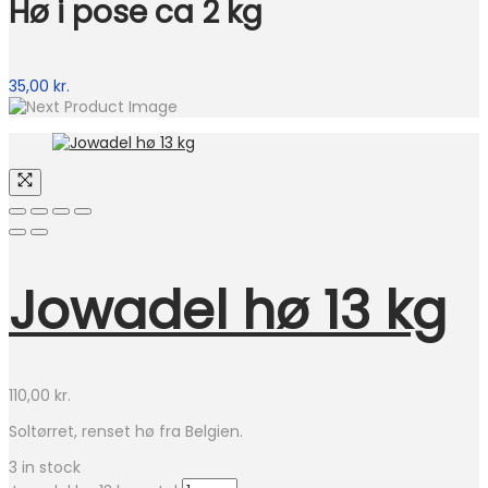
Hø i pose ca 2 kg
35,00
kr.
Jowadel hø 13 kg
110,00
kr.
Soltørret, renset hø fra Belgien.
3 in stock