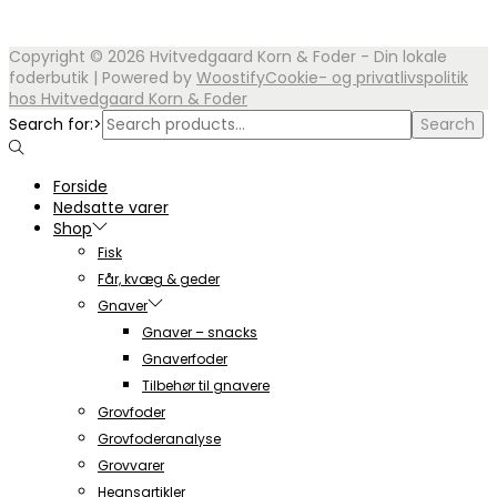
Copyright © 2026
Hvitvedgaard Korn & Foder - Din lokale
foderbutik
| Powered by
Woostify
Cookie- og privatlivspolitik
hos Hvitvedgaard Korn & Foder
Search for:>
Search
Forside
Nedsatte varer
Shop
Fisk
Får, kvæg & geder
Gnaver
Gnaver – snacks
Gnaverfoder
Tilbehør til gnavere
Grovfoder
Grovfoderanalyse
Grovvarer
Hegnsartikler