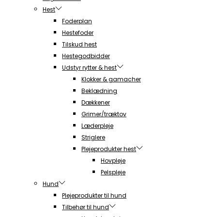
Hest
Foderplan
Hestefoder
Tilskud hest
Hestegodbidder
Udstyr rytter & hest
Klokker & gamacher
Beklædning
Dækkener
Grimer/træktov
Læderpleje
Striglere
Plejeprodukter hest
Hovpleje
Pelspleje
Hund
Plejeprodukter til hund
Tilbehør til hund