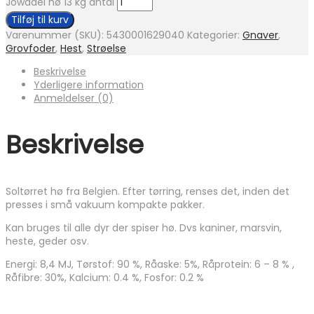
Jowadel hø 13 kg antal
Tilføj til kurv
Varenummer (SKU):
5430001629040
Kategorier:
Gnaver
,
Grovfoder
,
Hest
,
Strøelse
Beskrivelse
Yderligere information
Anmeldelser (0)
Beskrivelse
Soltørret hø fra Belgien. Efter tørring, renses det, inden det
presses i små vakuum kompakte pakker.
Kan bruges til alle dyr der spiser hø. Dvs kaniner, marsvin,
heste, geder osv.
Energi: 8,4 MJ, Tørstof: 90 %, Råaske: 5%, Råprotein: 6 – 8 % ,
Råfibre: 30%, Kalcium: 0.4 %, Fosfor: 0.2 %