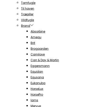
Tamfugle
Til haven
Træpiller
Vildfugle
Brand
Absorbine
Amequ
Brit
Brogaarden
Carnilove
Carr & Day & Martin
Eggersmann
Equidan
Equsana
Eukanuba
HorseLux
HorsePro
Iams
Mervue