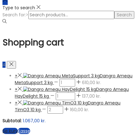
Type to search
Search for:>
Search
Shopping cart
4
×
Dangro Amequ
MetaSupport 3 kg
610,00
kr.
×
Dangro Amequ
HayDelight 15 kg
137,00
kr.
×
Dangro Amequ
TimO3 10 kg
160,00
kr.
Subtotal:
1.067,00
kr.
Se kurv
Kasse