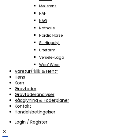
Møllerens
NAF
NAG
Nathalie
Nordic Horse
St. Hippolyt
Urtefarm
Versele-Laga
Woof Wear
Varetur/”klik & Hent”
Høns
Korn
Grovfoder
Grovfoderanalyser
Rådgivning & Foderplaner
Kontakt
Handelsbetingelser
Login / Register