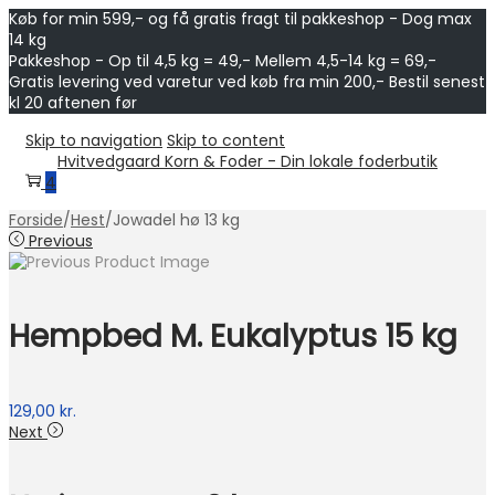
Køb for min 599,- og få gratis fragt til pakkeshop - Dog max
14 kg
Pakkeshop - Op til 4,5 kg = 49,- Mellem 4,5-14 kg = 69,-
Gratis levering ved varetur ved køb fra min 200,- Bestil senest
kl 20 aftenen før
Skip to navigation
Skip to content
Hvitvedgaard Korn & Foder - Din lokale foderbutik
4
Forside
/
Hest
/
Jowadel hø 13 kg
Previous
Hempbed M. Eukalyptus 15 kg
129,00
kr.
Next