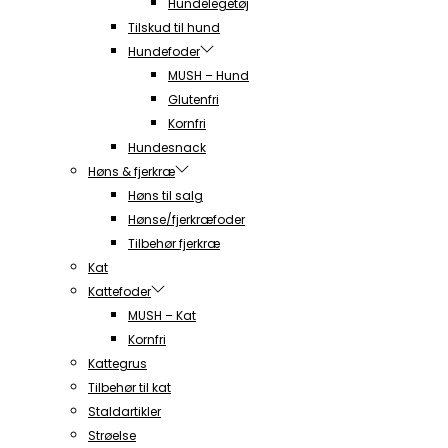
Hundelegetøj
Tilskud til hund
Hundefoder
MUSH – Hund
Glutenfri
Kornfri
Hundesnack
Høns & fjerkræ
Høns til salg
Hønse/fjerkræfoder
Tilbehør fjerkræ
Kat
Kattefoder
MUSH – Kat
Kornfri
Kattegrus
Tilbehør til kat
Staldartikler
Strøelse