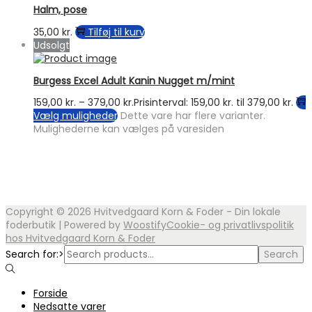
Halm, pose
35,00
kr.
Tilføj til kurv
Udsolgt
Burgess Excel Adult Kanin Nugget m/mint
159,00
kr.
–
379,00
kr.
Prisinterval: 159,00 kr. til 379,00 kr.
Vælg muligheder
Dette vare har flere varianter.
Mulighederne kan vælges på varesiden
Copyright © 2026
Hvitvedgaard Korn & Foder - Din lokale
foderbutik
| Powered by
Woostify
Cookie- og privatlivspolitik
hos Hvitvedgaard Korn & Foder
Search for:>
Search
Forside
Nedsatte varer