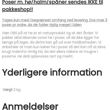
Poser m. hø/halm/spåner sendes IKKE til
pakkeshop!!
Tages kun med i begrænset omfang ved levering. Dvs max 3
poser pr ordre, da de fylder rigtig meget i bilen
Vær OBS på at hø er et naturprodukt og at det ånder. Vi
pakker altid løbende vores hø i poser, så de ikke ligger for
længe på lager, da dette kan gå ud over holdbarheden. Vi
anbefaler at man kun køber hø i poser så det kan nå at blive
brugt indenfor rimlig tid, da det ellers risikere at mugne i
poserne. Hø skal opbevares tørt og mørkt.
Yderligere information
Vægt
2 kg
Anmeldelser