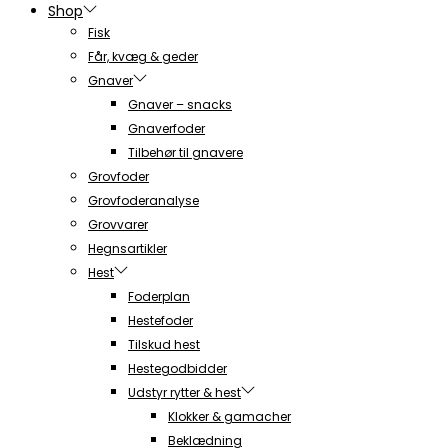
Shop
Fisk
Får, kvæg & geder
Gnaver
Gnaver – snacks
Gnaverfoder
Tilbehør til gnavere
Grovfoder
Grovfoderanalyse
Grovvarer
Hegnsartikler
Hest
Foderplan
Hestefoder
Tilskud hest
Hestegodbidder
Udstyr rytter & hest
Klokker & gamacher
Beklædning