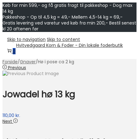
Køb for min 599,- og få gratis fragt til pakkeshop - Dog max
14 kg
Pakkeshop - Op til 4,5 kg = 49,- Mellem 4,5-14 kg = 69,-
Gratis levering ved varetur ved køb fra min 200,- Bestil senest
kl 20 aftenen før
Skip to navigation
Skip to content
Hvitvedgaard Korn & Foder - Din lokale foderbutik
0
Forside
/
Gnaver
/
Hø i pose ca 2 kg
Previous
Jowadel hø 13 kg
110,00
kr.
Next