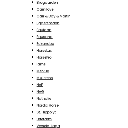
Brogaarden
Carnilove
Carr & Day & Martin
Eggersmann
Equidan
Equsana
Eukanuba
HorseLux
HorsePro
Iams
Mervue
Møllerens
NAF
NAG
Nathalie
Nordic Horse
St. Hippolyt
Urtefarm
Versele-Laga