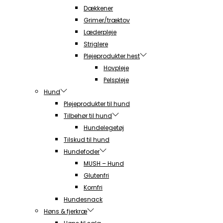
Dækkener
Grimer/træktov
Læderpleje
Striglere
Plejeprodukter hest
Hovpleje
Pelspleje
Hund
Plejeprodukter til hund
Tilbehør til hund
Hundelegetøj
Tilskud til hund
Hundefoder
MUSH – Hund
Glutenfri
Kornfri
Hundesnack
Høns & fjerkræ