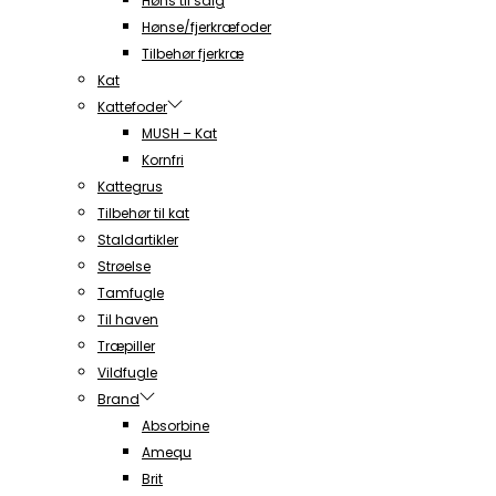
Høns til salg
Hønse/fjerkræfoder
Tilbehør fjerkræ
Kat
Kattefoder
MUSH – Kat
Kornfri
Kattegrus
Tilbehør til kat
Staldartikler
Strøelse
Tamfugle
Til haven
Træpiller
Vildfugle
Brand
Absorbine
Amequ
Brit