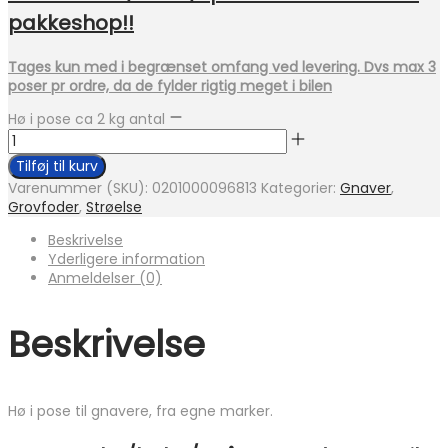
pakkeshop!!
Tages kun med i begrænset omfang ved levering. Dvs max 3
poser pr ordre, da de fylder rigtig meget i bilen
Hø i pose ca 2 kg antal
Tilføj til kurv
Varenummer (SKU):
0201000096813
Kategorier:
Gnaver
,
Grovfoder
,
Strøelse
Beskrivelse
Yderligere information
Anmeldelser (0)
Beskrivelse
Hø i pose til gnavere, fra egne marker.