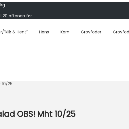
 kg
kl 20 aftenen før
r/”klik & Hent”
Høns
Korn
Grovfoder
Grovfod
 10/25
lad OBS! Mht 10/25