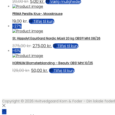
20,00
kr.
Den
5,00
kr.
Den
Dette
Vælg muligheder
oprindelige
aktuelle
vare
pris
pris
har
PRIMA Persille, Krus-, Mooskrause
var:
er:
flere
20,00 kr..
5,00 kr..
varianter.
19,00
kr.
Tilføj til kurv
Mulighederne
-27%
kan
vælges
St. Hippolyt EquiGard Nordic Müsli 20 kg OBS!!! Mht 08/26
på
varesiden
375,00
kr.
Den
275,00
kr.
Den
Tilføj til kurv
oprindelige
aktuelle
-61%
pris
pris
var:
er:
HORNUM Blomsterblanding – Beauty OBS! Mht 10/25
375,00 kr..
275,00 kr..
129,00
kr.
Den
50,00
kr.
Den
Tilføj til kurv
oprindelige
aktuelle
pris
pris
var:
er:
129,00 kr..
50,00 kr..
Copyright © 2026
Hvitvedgaard Korn & Foder - Din lokale foder