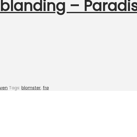
landing – Paradis
aven
Tags:
blomster
,
frø