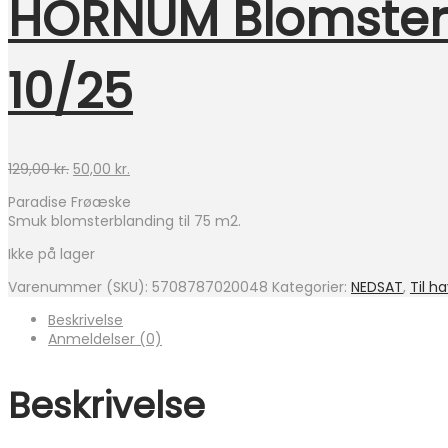
HORNUM Blomsterb
10/25
Den
Den
129,00
kr.
50,00
kr.
oprindelige
aktuelle
Paradise Frøæske
pris
pris
Smuk blomsterblanding til 75 m2.
var:
er:
129,00 kr..
50,00 kr..
Ikke på lager
Varenummer (SKU):
5708787020048
Kategorier:
NEDSAT
,
Til h
Beskrivelse
Anmeldelser (0)
Beskrivelse