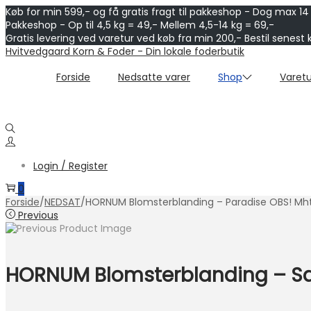
Køb for min 599,- og få gratis fragt til pakkeshop - Dog max 14
Pakkeshop - Op til 4,5 kg = 49,- Mellem 4,5-14 kg = 69,-
Gratis levering ved varetur ved køb fra min 200,- Bestil senest 
Skip
Skip
Hvitvedgaard Korn & Foder - Din lokale foderbutik
to
to
navigation
content
Forside
Nedsatte varer
Shop
Varetu
Login / Register
0
Forside
/
NEDSAT
/
HORNUM Blomsterblanding – Paradise OBS! Mht
Previous
HORNUM Blomsterblanding – Sa