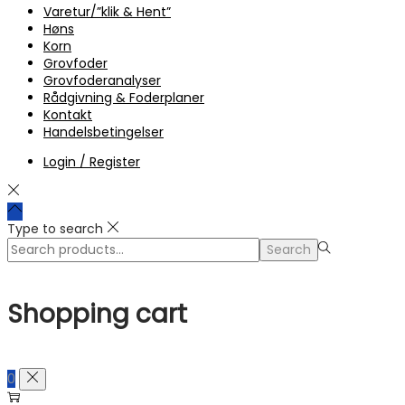
Varetur/”klik & Hent”
Høns
Korn
Grovfoder
Grovfoderanalyser
Rådgivning & Foderplaner
Kontakt
Handelsbetingelser
Login / Register
Type to search
Search
Search
for:>
Shopping cart
0