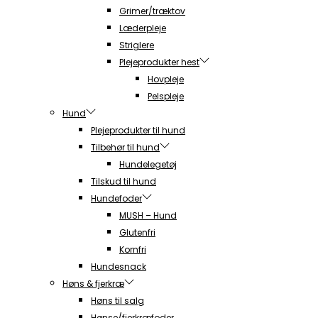
Grimer/træktov
Læderpleje
Striglere
Plejeprodukter hest
Hovpleje
Pelspleje
Hund
Plejeprodukter til hund
Tilbehør til hund
Hundelegetøj
Tilskud til hund
Hundefoder
MUSH – Hund
Glutenfri
Kornfri
Hundesnack
Høns & fjerkræ
Høns til salg
Hønse/fjerkræfoder