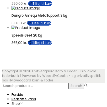
varianter.
290,00
kr.
Tilføj til kurv
Mulighederne
kan
vælges
Dangro Amequ MetaSupport 3 kg
på
610,00
kr.
Tilføj til kurv
varesiden
Speedi-Beet 20 kg
365,00
kr.
Tilføj til kurv
Copyright © 2026
Hvitvedgaard Korn & Foder - Din lokale
foderbutik
| Powered by
Woostify
Cookie- og privatlivspolitik
hos Hvitvedgaard Korn & Foder
Search
Search
for:>
Forside
Nedsatte varer
Shop