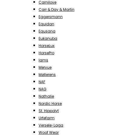
Carnilove
Carr & Day & Martin
Eggersmann
Equidan
Equsana
Eukanuba
HorseLux
HorsePro
Iams
Mervue
Møllerens
NAF
NAG
Nathalie
Nordic Horse
St. Hippolyt
Urtefarm
Versele-Laga
Woof Wear