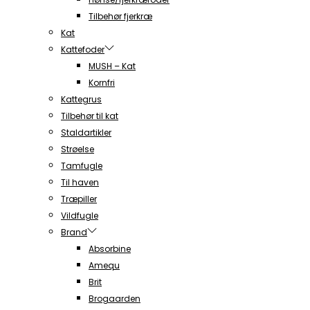
Tilbehør fjerkræ
Kat
Kattefoder
MUSH – Kat
Kornfri
Kattegrus
Tilbehør til kat
Staldartikler
Strøelse
Tamfugle
Til haven
Træpiller
Vildfugle
Brand
Absorbine
Amequ
Brit
Brogaarden