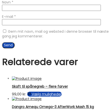
Navn
*
E-mail
*
Gem mit navn, mail og websted i denne browser til næste
gang jeg kommenterer.
Relaterede varer
Skaft til spånegreb – flere farver
Dette
99,00
kr.
Vælg muligheder
vare
har
Dangro Amequ Omega-3 AfterWork Mash 15 kg
flere