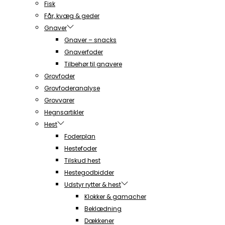
Fisk
Får, kvæg & geder
Gnaver
Gnaver – snacks
Gnaverfoder
Tilbehør til gnavere
Grovfoder
Grovfoderanalyse
Grovvarer
Hegnsartikler
Hest
Foderplan
Hestefoder
Tilskud hest
Hestegodbidder
Udstyr rytter & hest
Klokker & gamacher
Beklædning
Dækkener