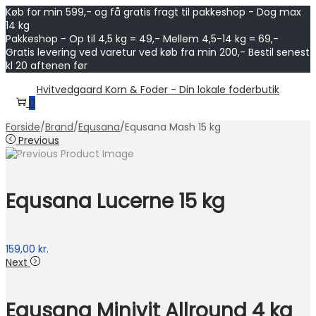
Køb for min 599,- og få gratis fragt til pakkeshop - Dog max
14 kg
Pakkeshop - Op til 4,5 kg = 49,- Mellem 4,5-14 kg = 69,-
Gratis levering ved varetur ved køb fra min 200,- Bestil senest
kl 20 aftenen før
Skip
Skip
Hvitvedgaard Korn & Foder - Din lokale foderbutik
to
to
0
navigation
content
Forside
/
Brand
/
Equsana
/
Equsana Mash 15 kg
Previous
Equsana Lucerne 15 kg
159,00
kr.
Next
Equsana Minivit Allround 4 kg