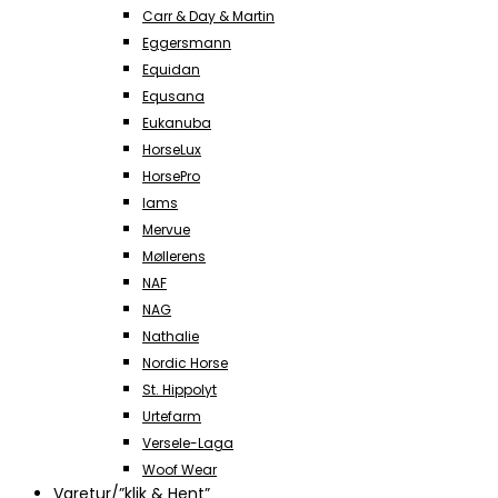
Carr & Day & Martin
Eggersmann
Equidan
Equsana
Eukanuba
HorseLux
HorsePro
Iams
Mervue
Møllerens
NAF
NAG
Nathalie
Nordic Horse
St. Hippolyt
Urtefarm
Versele-Laga
Woof Wear
Varetur/”klik & Hent”