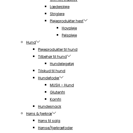
Læderpleje
Striglere
Plejeprodukter hest
Hovpleje
Pelspleje
Hund
Plejeprodukter til hund
Tilbehør til hund
Hundelegetøj
Tilskud til hund
Hundefoder
MUSH – Hund
Glutenfri
Kornfri
Hundesnack
Høns & fjerkræ
Høns til salg
Hønse/fjerkræfoder