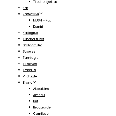
Tilbehør fjerkræ
Kat
Kattefoder
MUSH – Kat
Kornfri
Kattegrus
Tilbehør til kat
Staldartikler
Strøelse
Tamfugle
Til haven
Træpiller
Vildfugle
Brand
Absorbine
Amequ
Brit
Brogaarden
Carnilove