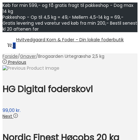
Køb for min 599,- og få gratis fragt til pakkeshop - Dog max
14 kg
Pakkeshop - Op til 4,5 kg = 49,- Mellem 4,5-14 kg = 69,-
Gratis levering ved varetur ved køb fra min 200,- Bestil senest
kl 20 aftenen før
Skip
Skip
Hvitvedgaard Korn & Foder - Din lokale foderbutik
to
to
0
navigation
content
Forside
/
Gnaver
/
Brogaarden Urtegræshø 2,5 kg
Previous
HG Digital foderskovl
99,00
kr.
Next
Nordic Finest Høcobs 20 kg