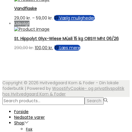
Vandflaske
Prisinterval:
Dette
29,00
kr.
–
59,00
kr.
Vælg muligheder
29,00 kr.
vare
Udsolgt
til
har
59,00 kr.
flere
St. Hippolyt Glyx-Wiese Müsli 15 kg OBS!!! Mht 06/26
varianter.
Mulighederne
Den
Den
290,00
kr.
100,00
kr.
Læs mere
kan
oprindelige
aktuelle
vælges
pris
pris
på
var:
er:
varesiden
290,00 kr..
100,00 kr..
Copyright © 2026
Hvitvedgaard Korn & Foder - Din lokale
foderbutik
| Powered by
Woostify
Cookie- og privatlivspolitik
hos Hvitvedgaard Korn & Foder
Search
Search
for:>
Forside
Nedsatte varer
Shop
Fisk