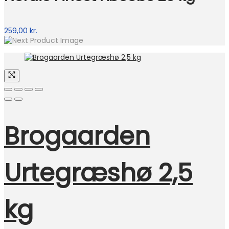
259,00
kr.
Brogaarden
Urtegræshø 2,5
kg