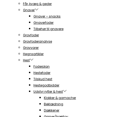
Får, kvæg & geder
Gnaver
Gnaver – snacks
Gnaverfoder
Tilbehør til gnavere
Grovfoder
Grovfoderanalyse
Grovvarer
Hegnsartikler
Hest
Foderplan
Hestefoder
Tilskud hest
Hestegodbidder
Udstyr rytter & hest
Klokker & gamacher
Beklædning
Dækkener
Grimer/træktov