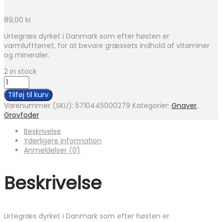
89,00
kr.
Urtegræs dyrket i Danmark som efter høsten er
varmlufttørret, for at bevare græssets indhold af vitaminer
og mineraler.
2 in stock
Brogaarden
Urtegræshø
Tilføj til kurv
2,5
Varenummer (SKU):
5710445000279
Kategorier:
Gnaver
,
kg
Grovfoder
antal
Beskrivelse
Yderligere information
Anmeldelser (0)
Beskrivelse
Urtegræs dyrket i Danmark som efter høsten er