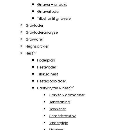
Gnaver – snacks
Gnaverfoder
Tilbehør til gnavere
Grovfoder
Grovfoderanalyse
Grovvarer
Hegnsartikler
Hest
Foderplan
Hestefoder
Tilskud hest
Hestegodbidder
Udstyr rytter & hest
Klokker & gamacher
Beklædning
Dækkener
Grimer/træktov
Læderpleje
Striglere