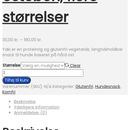
størrelser
Prisinterval:
30,00
kr.
–
190,00
kr.
30,00 kr.
Yaki er en proteinrig og glutenfri vegetarisk, langtidsholdbar
til
snack til hunde baseret på hård ost
190,00 kr.
Størrelse
Clear
Yaki
Original
Tilføj til kurv
-
Varenummer (SKU):
N/A
Kategorier:
Glutenfri
,
Hundesnack
,
Himalaya
Kornfri
hård
osteben,
Beskrivelse
flere
Yderligere information
størrelser
Anmeldelser (0)
antal