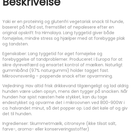
Beskrivelse
Yaki er en proteinrig og glutenfri vegetarisk snack til hunde,
baseret på hård ost, fremstillet af nepalesere efter en
original opskrift fra Himalaya. Lang tyggetid giver både
fornøjelse, mindre stress og hjælper med at forebygge plak
og tandsten.
Egenskaber: Lang tyggetid for øget fornøjelse og
forebyggelse af tandproblemer. Produceret i Europa for at
sikre dyrevelfærd og ensartet kontrol af mælken. Naturligt
gummibånd (97% naturgummi) holder tagget fast.
Mikroovnsvenlig – poppende snack efter opvarmning.
Vejledning: Hav altid frisk drikkevand tilgængeligt og lad aldrig
hunden være uden opsyn, mens den tygger på snacken. Når
hunden har spist næsten hele stykket, kan du tage
endestykket og opvarme det i mikroovnen ved 800-900W i
ca. halvandet minut, så det popper op. Lad det køle af og giv
det til hunden.
Ingredienser: Skummetmælk, citronsyre (ikke tilsat salt,
farve-, aroma- eller konserveringsstoffer)