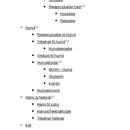
Plejeprodukter hest
Hovpleje
Pelspleje
Hund
Plejeprodukter til hund
Tilbehør til hund
Hundelegetøj
Tilskud til hund
Hundefoder
MUSH – Hund
Glutenfri
Kornfri
Hundesnack
Høns & fjerkræ
Høns til salg
Hønse/fjerkræfoder
Tilbehør fjerkræ
Kat