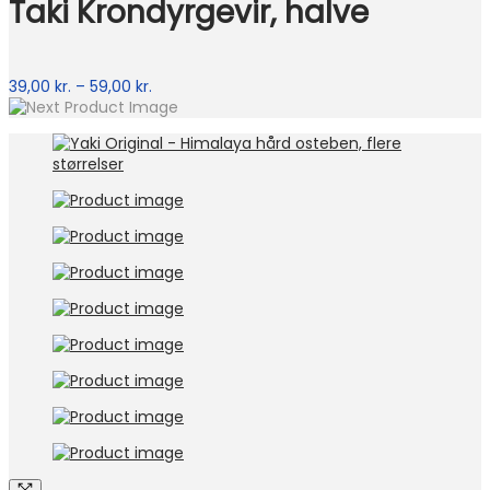
Taki Krondyrgevir, halve
Prisinterval:
39,00
kr.
–
59,00
kr.
39,00 kr.
til
59,00 kr.