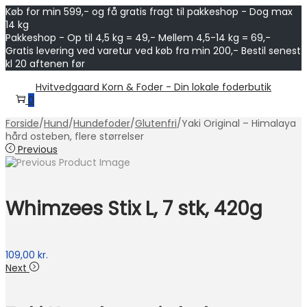
Køb for min 599,- og få gratis fragt til pakkeshop - Dog max
14 kg
Pakkeshop - Op til 4,5 kg = 49,- Mellem 4,5-14 kg = 69,-
Gratis levering ved varetur ved køb fra min 200,- Bestil senest
kl 20 aftenen før
Skip
Skip
Hvitvedgaard Korn & Foder - Din lokale foderbutik
to
to
0
navigation
content
Forside
/
Hund
/
Hundefoder
/
Glutenfri
/
Yaki Original – Himalaya
hård osteben, flere størrelser
Previous
Whimzees Stix L, 7 stk, 420g
109,00
kr.
Next