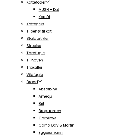
Kattefoder
MUSH – Kat
Kornfri
Kattegrus
Tilbehør til kat
Staldartikler
Strøelse
Tamfugle
Til haven
Træpiller
Vildfugle
Brand
Absorbine
Amequ
Brit
Brogaarden
Carnilove
Carr & Day & Martin
Eggersmann