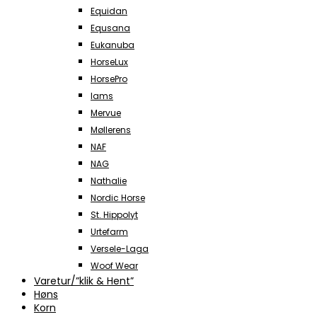
Equidan
Equsana
Eukanuba
HorseLux
HorsePro
Iams
Mervue
Møllerens
NAF
NAG
Nathalie
Nordic Horse
St. Hippolyt
Urtefarm
Versele-Laga
Woof Wear
Varetur/”klik & Hent”
Høns
Korn