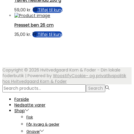
Tørret hestehud 250 g
59,00
kr.
Tilføj til kurv
Presset ben 26 cm
35,00
kr.
Tilføj til kurv
Copyright © 2026
Hvitvedgaard Korn & Foder - Din lokale
foderbutik
| Powered by
Woostify
Cookie- og privatlivspolitik
hos Hvitvedgaard Korn & Foder
Search
Search
for:>
Forside
Nedsatte varer
Shop
Fisk
Får, kvæg & geder
Gnaver