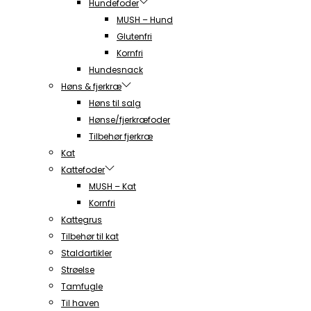
Hundefoder
MUSH – Hund
Glutenfri
Kornfri
Hundesnack
Høns & fjerkræ
Høns til salg
Hønse/fjerkræfoder
Tilbehør fjerkræ
Kat
Kattefoder
MUSH – Kat
Kornfri
Kattegrus
Tilbehør til kat
Staldartikler
Strøelse
Tamfugle
Til haven