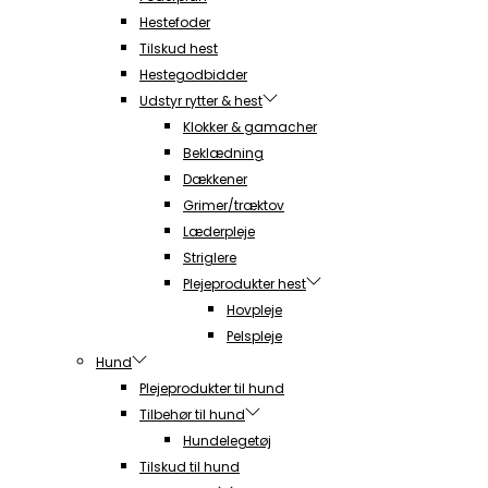
Hestefoder
Tilskud hest
Hestegodbidder
Udstyr rytter & hest
Klokker & gamacher
Beklædning
Dækkener
Grimer/træktov
Læderpleje
Striglere
Plejeprodukter hest
Hovpleje
Pelspleje
Hund
Plejeprodukter til hund
Tilbehør til hund
Hundelegetøj
Tilskud til hund