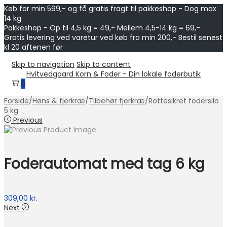
Køb for min 599,- og få gratis fragt til pakkeshop - Dog max
14 kg
Pakkeshop - Op til 4,5 kg = 49,- Mellem 4,5-14 kg = 69,-
Gratis levering ved varetur ved køb fra min 200,- Bestil senest
kl 20 aftenen før
Skip to navigation
Skip to content
Hvitvedgaard Korn & Foder - Din lokale foderbutik
0
Forside
/
Høns & fjerkræ
/
Tilbehør fjerkræ
/
Rottesikret fodersilo
5 kg
Previous
Foderautomat med tag 6 kg
309,00
kr.
Next