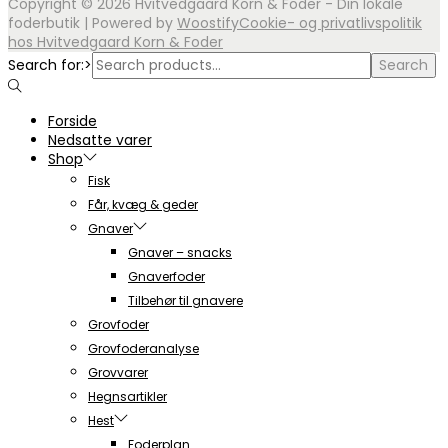
Copyright © 2026
Hvitvedgaard Korn & Foder - Din lokale
foderbutik
| Powered by
Woostify
Cookie- og privatlivspolitik
hos Hvitvedgaard Korn & Foder
Search for:>
Search
Forside
Nedsatte varer
Shop
Fisk
Får, kvæg & geder
Gnaver
Gnaver – snacks
Gnaverfoder
Tilbehør til gnavere
Grovfoder
Grovfoderanalyse
Grovvarer
Hegnsartikler
Hest
Foderplan