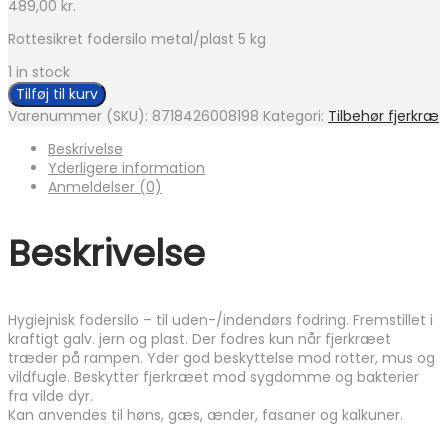
489,00
kr.
Rottesikret fodersilo metal/plast 5 kg
1 in stock
Tilføj til kurv
Varenummer (SKU):
8718426008198
Kategori:
Tilbehør fjerkræ
Beskrivelse
Yderligere information
Anmeldelser (0)
Beskrivelse
Hygiejnisk fodersilo – til uden-/indendørs fodring. Fremstillet i
kraftigt galv. jern og plast. Der fodres kun når fjerkræet
træder på rampen. Yder god beskyttelse mod rotter, mus og
vildfugle. Beskytter fjerkræet mod sygdomme og bakterier
fra vilde dyr.
Kan anvendes til høns, gæs, ænder, fasaner og kalkuner.