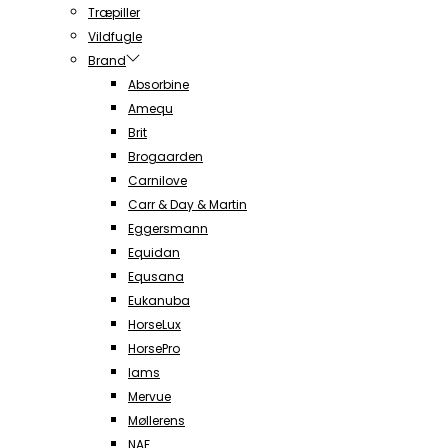
Træpiller
Vildfugle
Brand
Absorbine
Amequ
Brit
Brogaarden
Carnilove
Carr & Day & Martin
Eggersmann
Equidan
Equsana
Eukanuba
HorseLux
HorsePro
Iams
Mervue
Møllerens
NAF