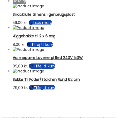
Udsolgt
Snackrulle til høns i genbrugsplast
59,00
kr.
Læs mere
Æggebakke til 2 x 6 æg
8,00
kr.
Tilføj til kurv
Varmepære Lavenergi Rød 240V 150W
89,00
kr.
Tilføj til kurv
Bakke Til Foder/Staldren Rund 62 cm
79,00
kr.
Tilføj til kurv