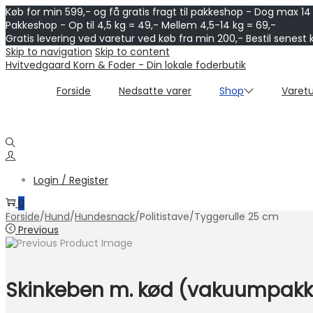
Køb for min 599,- og få gratis fragt til pakkeshop - Dog max 14
Pakkeshop - Op til 4,5 kg = 49,- Mellem 4,5-14 kg = 69,-
Gratis levering ved varetur ved køb fra min 200,- Bestil senest 
Skip to navigation
Skip to content
Hvitvedgaard Korn & Foder - Din lokale foderbutik
Forside
Nedsatte varer
Shop
Varetu
Login / Register
0
Forside
/
Hund
/
Hundesnack
/
Politistave/Tyggerulle 25 cm
Previous
Skinkeben m. kød (vakuumpakk