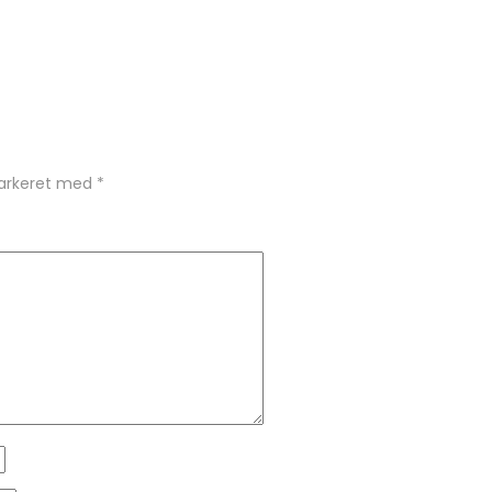
markeret med
*