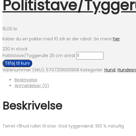
Politistave/Tygger
15,00
kr.
Køber du en pakke med 10 stk er der rabat. Se mere
her
230 in stock
Politistave/Tyggerulle 25 cm antal
Tilføj til kurv
Varenummer (SKU):
5707213600908
Kategorier:
Hund
,
Hundesn
Beskrivelse
Anmeldelser (0)
Beskrivelse
Tørret råhud rullet til stav. God tyggeværdi. 100 % naturlig