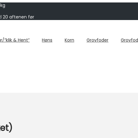
 kg
kl 20 aftenen før
r/”klik & Hent”
Høns
Korn
Grovfoder
Grovfod
et)