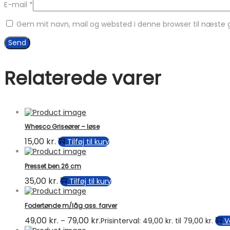
E-mail
*
Gem mit navn, mail og websted i denne browser til næste
Relaterede varer
Whesco Griseører – løse
15,00
kr.
Tilføj til kurv
Presset ben 26 cm
35,00
kr.
Tilføj til kurv
Fodertønde m/låg ass. farver
49,00
kr.
79,00
kr.
–
Prisinterval: 49,00 kr. til 79,00 kr.
V