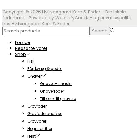
varesiden
Copyright © 2026
Hvitvedgaard Korn & Foder - Din lokale
foderbutik
| Powered by
Woostify
Cookie- og privatlivspolitik
hos Hvitvedgaard Korn & Foder
Search
Search
for:>
Forside
Nedsatte varer
Shop
Fisk
Får, kvæg & geder
Gnaver
Gnaver – snacks
Gnaverfoder
Tilbehør til gnavere
Grovfoder
Grovfoderanalyse
Grovvarer
Hegnsartikler
Hest