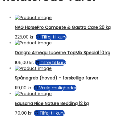
NAG HorsePro Compete & Gastro Care 20 kg
225,00
kr.
Tilføj til kurv
Dangro Amequ Lucerne TopMix Special 10 kg
106,00
kr.
Tilføj til kurv
Spånegreb (hoved) – forskellige farver
Dette
119,00
kr.
Vælg muligheder
vare
har
Equsana Nice Nature Bedding 12 kg
flere
varianter.
70,00
kr.
Tilføj til kurv
Mulighederne
kan
vælges
på