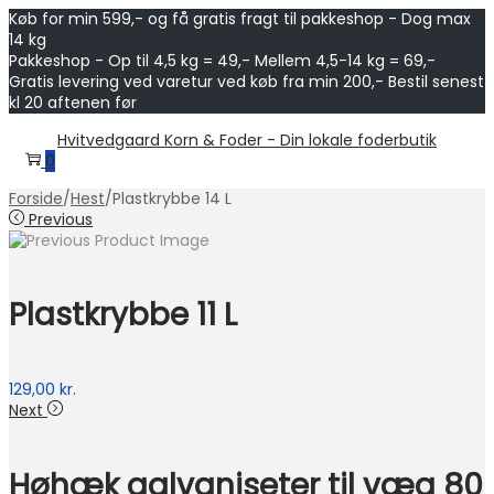
Køb for min 599,- og få gratis fragt til pakkeshop - Dog max
14 kg
Pakkeshop - Op til 4,5 kg = 49,- Mellem 4,5-14 kg = 69,-
Gratis levering ved varetur ved køb fra min 200,- Bestil senest
kl 20 aftenen før
Skip
Skip
Hvitvedgaard Korn & Foder - Din lokale foderbutik
to
to
0
navigation
content
Forside
/
Hest
/
Plastkrybbe 14 L
Previous
Plastkrybbe 11 L
129,00
kr.
Next
Høhæk galvaniseter til væg 80