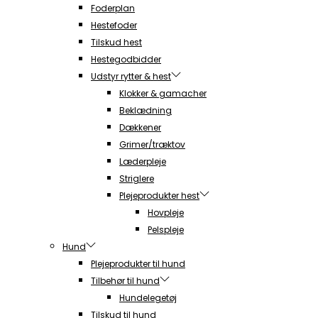
Foderplan
Hestefoder
Tilskud hest
Hestegodbidder
Udstyr rytter & hest
Klokker & gamacher
Beklædning
Dækkener
Grimer/træktov
Læderpleje
Striglere
Plejeprodukter hest
Hovpleje
Pelspleje
Hund
Plejeprodukter til hund
Tilbehør til hund
Hundelegetøj
Tilskud til hund