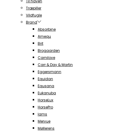
Til haven
Træpiller
Vildfugle
Brand
Absorbine
Amequ
Brit
Brogaarden
Carnilove
Carr & Day & Martin
Eggersmann
Equidan
Equsana
Eukanuba
HorseLux
HorsePro
Iams
Mervue
Møllerens