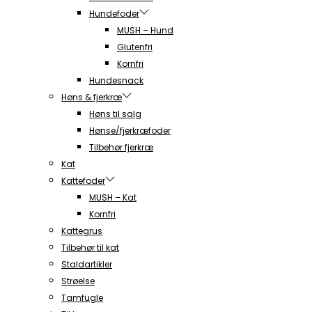
Hundefoder
MUSH – Hund
Glutenfri
Kornfri
Hundesnack
Høns & fjerkræ
Høns til salg
Hønse/fjerkræfoder
Tilbehør fjerkræ
Kat
Kattefoder
MUSH – Kat
Kornfri
Kattegrus
Tilbehør til kat
Staldartikler
Strøelse
Tamfugle