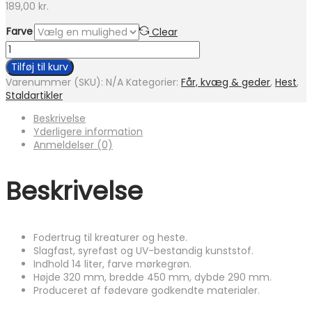
189,00
kr.
Farve
Clear
Plastkrybbe
14
Tilføj til kurv
L
Varenummer (SKU):
N/A
Kategorier:
Får, kvæg & geder
,
Hest
,
antal
Staldartikler
Beskrivelse
Yderligere information
Anmeldelser (0)
Beskrivelse
Fodertrug til kreaturer og heste.
Slagfast, syrefast og UV-bestandig kunststof.
Indhold 14 liter, farve mørkegrøn.
Højde 320 mm, bredde 450 mm, dybde 290 mm.
Produceret af fødevare godkendte materialer.