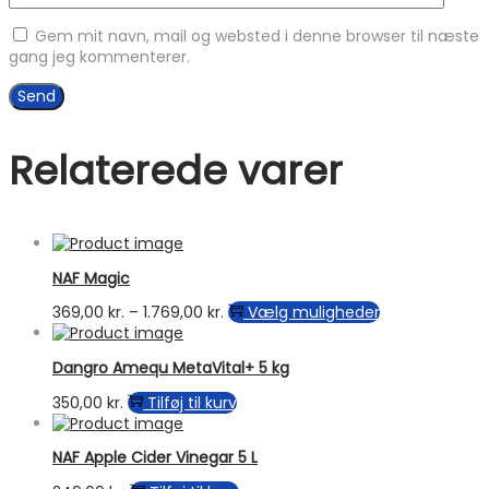
Gem mit navn, mail og websted i denne browser til næste
gang jeg kommenterer.
Relaterede varer
NAF Magic
Prisinterval:
Dette
369,00
kr.
–
1.769,00
kr.
Vælg muligheder
369,00 kr.
vare
til
har
Dangro Amequ MetaVital+ 5 kg
1.769,00 kr.
flere
varianter.
350,00
kr.
Tilføj til kurv
Mulighederne
kan
vælges
NAF Apple Cider Vinegar 5 L
på