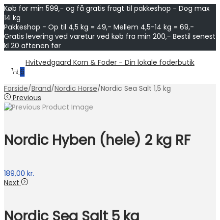
Køb for min 599,- og få gratis fragt til pakkeshop - Dog max
14 kg
Pakkeshop - Op til 4,5 kg = 49,- Mellem 4,5-14 kg = 69,-
Gratis levering ved varetur ved køb fra min 200,- Bestil senest
kl 20 aftenen før
Skip
Skip
Hvitvedgaard Korn & Foder - Din lokale foderbutik
to
to
6
navigation
content
Forside
/
Brand
/
Nordic Horse
/
Nordic Sea Salt 1,5 kg
Previous
Nordic Hyben (hele) 2 kg RF
189,00
kr.
Next
Nordic Sea Salt 5 kg