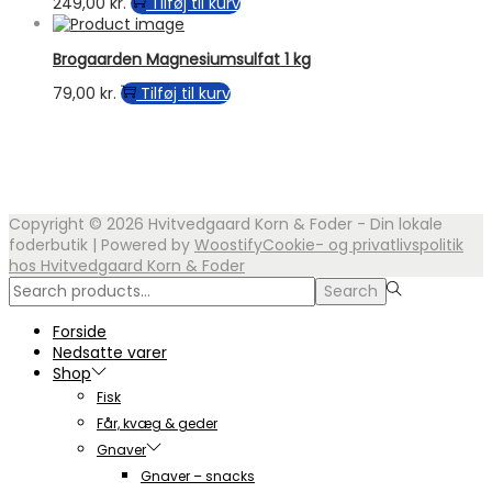
249,00
kr.
Tilføj til kurv
varesiden
Brogaarden Magnesiumsulfat 1 kg
79,00
kr.
Tilføj til kurv
Copyright © 2026
Hvitvedgaard Korn & Foder - Din lokale
foderbutik
| Powered by
Woostify
Cookie- og privatlivspolitik
hos Hvitvedgaard Korn & Foder
Search
Search
for:>
Forside
Nedsatte varer
Shop
Fisk
Får, kvæg & geder
Gnaver
Gnaver – snacks