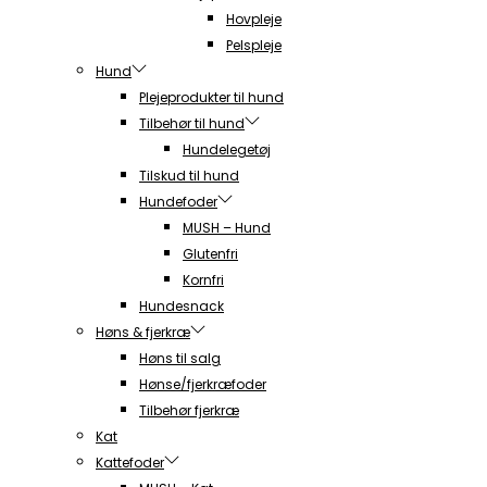
Hovpleje
Pelspleje
Hund
Plejeprodukter til hund
Tilbehør til hund
Hundelegetøj
Tilskud til hund
Hundefoder
MUSH – Hund
Glutenfri
Kornfri
Hundesnack
Høns & fjerkræ
Høns til salg
Hønse/fjerkræfoder
Tilbehør fjerkræ
Kat
Kattefoder