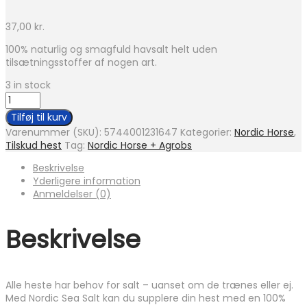
37,00
kr.
100% naturlig og smagfuld havsalt helt uden
tilsætningsstoffer af nogen art.
3 in stock
Nordic
Sea
Tilføj til kurv
Salt
Varenummer (SKU):
5744001231647
Kategorier:
Nordic Horse
,
1,5
Tilskud hest
Tag:
Nordic Horse + Agrobs
kg
antal
Beskrivelse
Yderligere information
Anmeldelser (0)
Beskrivelse
Alle heste har behov for salt – uanset om de trænes eller ej.
Med Nordic Sea Salt kan du supplere din hest med en 100%