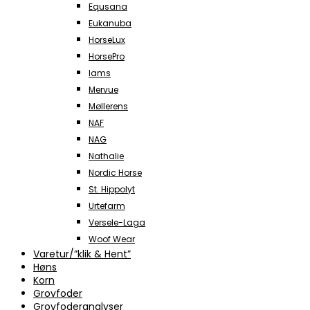
Equsana
Eukanuba
HorseLux
HorsePro
Iams
Mervue
Møllerens
NAF
NAG
Nathalie
Nordic Horse
St. Hippolyt
Urtefarm
Versele-Laga
Woof Wear
Varetur/”klik & Hent”
Høns
Korn
Grovfoder
Grovfoderanalyser