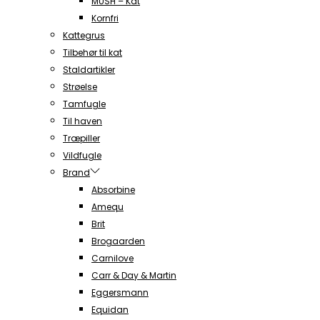
MUSH – Kat
Kornfri
Kattegrus
Tilbehør til kat
Staldartikler
Strøelse
Tamfugle
Til haven
Træpiller
Vildfugle
Brand
Absorbine
Amequ
Brit
Brogaarden
Carnilove
Carr & Day & Martin
Eggersmann
Equidan