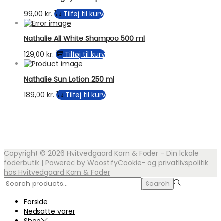
99,00
kr.
Tilføj til kurv
Nathalie All White Shampoo 500 ml
129,00
kr.
Tilføj til kurv
Nathalie Sun Lotion 250 ml
189,00
kr.
Tilføj til kurv
Copyright © 2026
Hvitvedgaard Korn & Foder - Din lokale
foderbutik
| Powered by
Woostify
Cookie- og privatlivspolitik
hos Hvitvedgaard Korn & Foder
Search
Search
for:>
Forside
Nedsatte varer
Shop