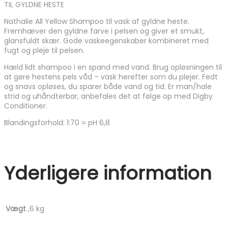
TIL GYLDNE HESTE
Nathalie All Yellow Shampoo til vask af gyldne heste.
Fremhæver den gyldne farve i pelsen og giver et smukt,
glansfuldt skær. Gode vaskeegenskaber kombineret med
fugt og pleje til pelsen.
Hæld lidt shampoo i en spand med vand. Brug opløsningen til
at gøre hestens pels våd – vask herefter som du plejer. Fedt
og snavs opløses, du sparer både vand og tid. Er man/hale
strid og uhåndterbar, anbefales det at følge op med Digby
Conditioner.
Blandingsforhold: 1:70 = pH 6,8
Yderligere information
Vægt
,6 kg