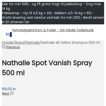
Køb for min 599,- og få gratis fragt til pakkeshop - Dog max
14 kg
Pakkeshop - Op til 4,5 kg = 49,- Mellem 4,5-14 kg = 69,-
Gratis levering ved varetur ved køb fra min 200,- Bestil senest
kl 20 aftenen før
Skip
Skip
Hvitvedgaard Korn & Foder - Din lokale foderbutik
to
to
0
navigation
content
Forside
/
Brand
/
Nathalie
/
Nathalie All Yellow Shampoo 500 ml
Previous
Nathalie Spot Vanish Spray
500 ml
169,00
kr.
Next