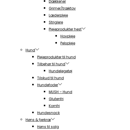
Dækkener
Grimer/træktov
Læderpleje
Striglere
Plejeprodukter hest
Hovpleje
Pelspleje
Hund
Plejeprodukter til hund
Tilbehør til hund
Hundelegetøj
Tilskud til hund
Hundefoder
MUSH – Hund
Glutenfri
Kornfri
Hundesnack
Høns & fjerkræ
Høns til salg