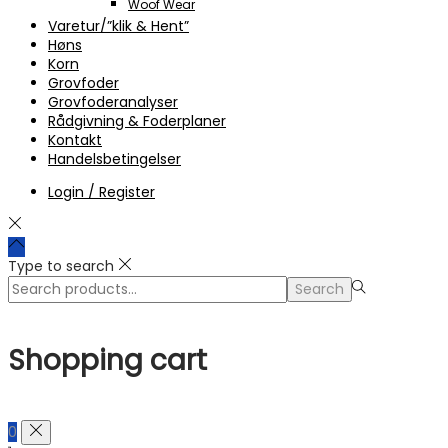
Woof Wear
Varetur/”klik & Hent”
Høns
Korn
Grovfoder
Grovfoderanalyser
Rådgivning & Foderplaner
Kontakt
Handelsbetingelser
Login / Register
Type to search
Search
Search
for:>
Shopping cart
0