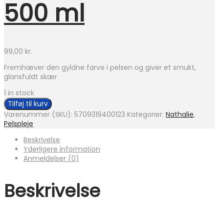
500 ml
99,00
kr.
Fremhæver den gyldne farve i pelsen og giver et smukt,
glansfuldt skær
1 in stock
Nathalie
Tilføj til kurv
All
Varenummer (SKU):
5709319400123
Kategorier:
Nathalie
,
Yellow
Pelspleje
Shampoo
500
Beskrivelse
ml
Yderligere information
antal
Anmeldelser (0)
Beskrivelse