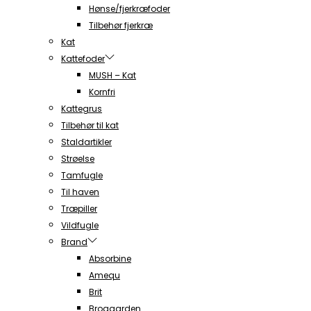
Hønse/fjerkræfoder
Tilbehør fjerkræ
Kat
Kattefoder
MUSH – Kat
Kornfri
Kattegrus
Tilbehør til kat
Staldartikler
Strøelse
Tamfugle
Til haven
Træpiller
Vildfugle
Brand
Absorbine
Amequ
Brit
Brogaarden