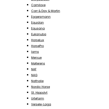
Carnilove
Carr & Day & Martin
Eggersmann
Equidan
Equsana
Eukanuba
HorseLux
HorsePro
Iams
Mervue
Møllerens
NAF
NAG
Nathalie
Nordic Horse
St. Hippolyt
Urtefarm
Versele-Laga