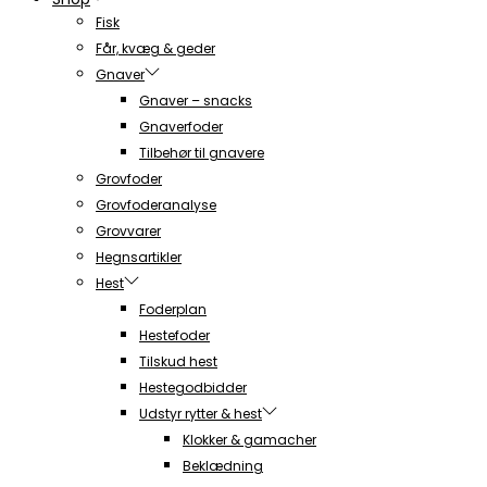
Fisk
Får, kvæg & geder
Gnaver
Gnaver – snacks
Gnaverfoder
Tilbehør til gnavere
Grovfoder
Grovfoderanalyse
Grovvarer
Hegnsartikler
Hest
Foderplan
Hestefoder
Tilskud hest
Hestegodbidder
Udstyr rytter & hest
Klokker & gamacher
Beklædning