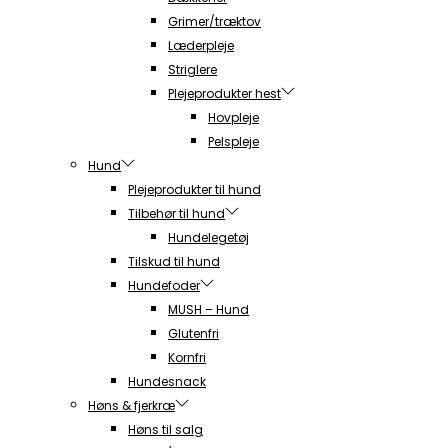
Grimer/træktov
Læderpleje
Striglere
Plejeprodukter hest
Hovpleje
Pelspleje
Hund
Plejeprodukter til hund
Tilbehør til hund
Hundelegetøj
Tilskud til hund
Hundefoder
MUSH – Hund
Glutenfri
Kornfri
Hundesnack
Høns & fjerkræ
Høns til salg