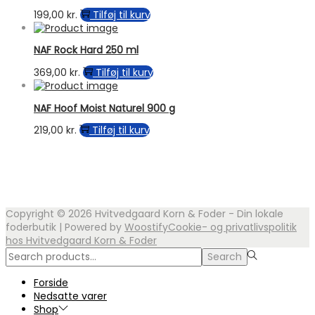
varianter.
199,00
kr.
Tilføj til kurv
Mulighederne
kan
vælges
NAF Rock Hard 250 ml
på
369,00
kr.
Tilføj til kurv
varesiden
NAF Hoof Moist Naturel 900 g
219,00
kr.
Tilføj til kurv
Copyright © 2026
Hvitvedgaard Korn & Foder - Din lokale
foderbutik
| Powered by
Woostify
Cookie- og privatlivspolitik
hos Hvitvedgaard Korn & Foder
Search
Search
for:>
Forside
Nedsatte varer
Shop