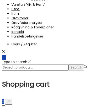
Varetur/”klik & Hent”
Høns
Korn
Grovfoder
Grovfoderanalyser
Rådgivning & Foderplaner
Kontakt
Handelsbetingelser
Login / Register
Type to search
Search
Search
for:>
Shopping cart
0