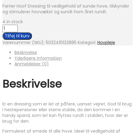
Farrier Hoof Dressing til vedligehold af sunde hove, tilskynder
og stimulerer hovvækst og sundt horn året rundt.
4 in stock
NAF
Hoof
Tilføj til kurv
Dressing
Varenummer (SKU):
5032410132885
Kategori:
Hovpleje
900
g
Beskrivelse
antal
Yderligere information
Anmeldelser (0)
Beskrivelse
Er en dressing som er let at påføre, uanset vejret. God til brug
i hestepensioner eller større stalde, da den kommer i en
handy spand, som let kan flyttes rundt i stalden, hvor der er
brug for den.
Formuleret af smede til alle hove. Ideel til vedligehold af