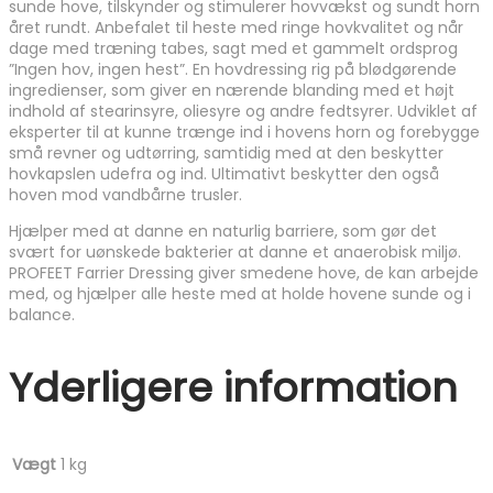
sunde hove, tilskynder og stimulerer hovvækst og sundt horn
året rundt. Anbefalet til heste med ringe hovkvalitet og når
dage med træning tabes, sagt med et gammelt ordsprog
”Ingen hov, ingen hest”. En hovdressing rig på blødgørende
ingredienser, som giver en nærende blanding med et højt
indhold af stearinsyre, oliesyre og andre fedtsyrer. Udviklet af
eksperter til at kunne trænge ind i hovens horn og forebygge
små revner og udtørring, samtidig med at den beskytter
hovkapslen udefra og ind. Ultimativt beskytter den også
hoven mod vandbårne trusler.
Hjælper med at danne en naturlig barriere, som gør det
svært for uønskede bakterier at danne et anaerobisk miljø.
PROFEET Farrier Dressing giver smedene hove, de kan arbejde
med, og hjælper alle heste med at holde hovene sunde og i
balance.
Yderligere information
Vægt
1 kg