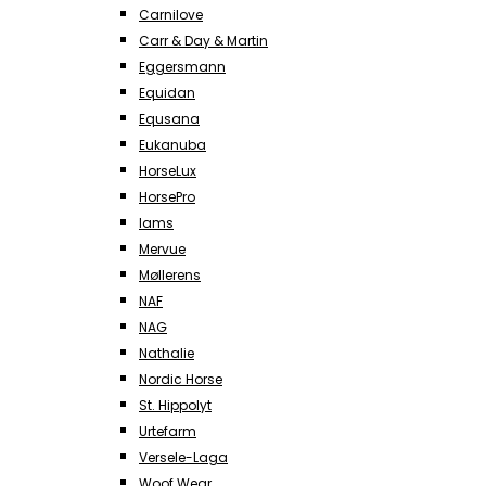
Carnilove
Carr & Day & Martin
Eggersmann
Equidan
Equsana
Eukanuba
HorseLux
HorsePro
Iams
Mervue
Møllerens
NAF
NAG
Nathalie
Nordic Horse
St. Hippolyt
Urtefarm
Versele-Laga
Woof Wear