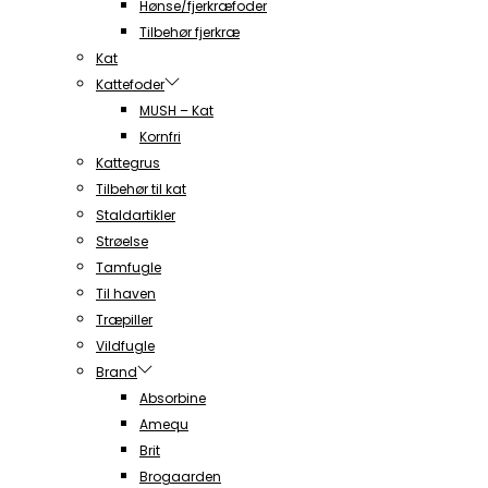
Hønse/fjerkræfoder
Tilbehør fjerkræ
Kat
Kattefoder
MUSH – Kat
Kornfri
Kattegrus
Tilbehør til kat
Staldartikler
Strøelse
Tamfugle
Til haven
Træpiller
Vildfugle
Brand
Absorbine
Amequ
Brit
Brogaarden