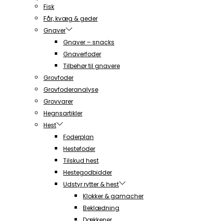
Fisk
Får, kvæg & geder
Gnaver
Gnaver – snacks
Gnaverfoder
Tilbehør til gnavere
Grovfoder
Grovfoderanalyse
Grovvarer
Hegnsartikler
Hest
Foderplan
Hestefoder
Tilskud hest
Hestegodbidder
Udstyr rytter & hest
Klokker & gamacher
Beklædning
Dækkener