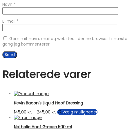
Navn
*
E-mail
*
Gem mit navn, mail og websted i denne browser til næste
gang jeg kommenterer.
Relaterede varer
Kevin Bacon’s Liquid Hoof Dressing
Prisinterval:
Dette
145,00
kr.
–
245,00
kr.
Vælg muligheder
145,00 kr.
vare
til
har
Nathalie Hoof Grease 500 ml
245,00 kr.
flere