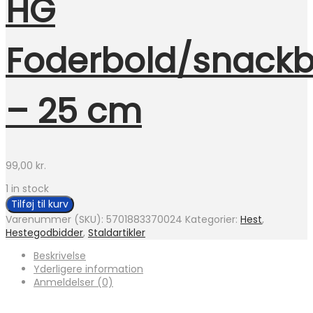
HG
Foderbold/snackb
– 25 cm
99,00
kr.
1 in stock
Tilføj til kurv
Varenummer (SKU):
5701883370024
Kategorier:
Hest
,
Hestegodbidder
,
Staldartikler
Beskrivelse
Yderligere information
Anmeldelser (0)