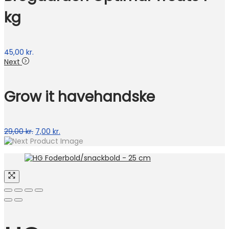
kg
45,00
kr.
Next
Grow it havehandske
Den
Den
29,00
kr.
7,00
kr.
oprindelige
aktuelle
pris
pris
var:
er:
29,00 kr..
7,00 kr..