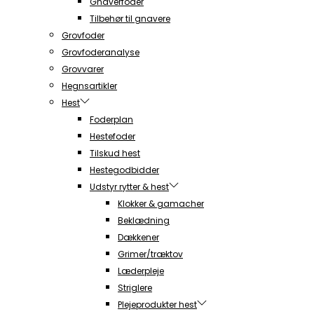
Gnaverfoder
Tilbehør til gnavere
Grovfoder
Grovfoderanalyse
Grovvarer
Hegnsartikler
Hest
Foderplan
Hestefoder
Tilskud hest
Hestegodbidder
Udstyr rytter & hest
Klokker & gamacher
Beklædning
Dækkener
Grimer/træktov
Læderpleje
Striglere
Plejeprodukter hest