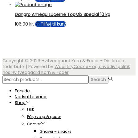
Mulighederne
kan
vælges
Dangro Amequ Lucerne TopMix Special 10 kg
på
106,00
kr.
Tilføj til kurv
varesiden
Copyright © 2026
Hvitvedgaard Korn & Foder - Din lokale
foderbutik
| Powered by
Woostify
Cookie- og privatlivspolitik
hos Hvitvedgaard Korn & Foder
Search
Search
for:>
Forside
Nedsatte varer
Shop
Fisk
Får, kvæg & geder
Gnaver
Gnaver – snacks