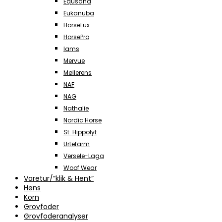
Equsana
Eukanuba
HorseLux
HorsePro
Iams
Mervue
Møllerens
NAF
NAG
Nathalie
Nordic Horse
St. Hippolyt
Urtefarm
Versele-Laga
Woof Wear
Varetur/”klik & Hent”
Høns
Korn
Grovfoder
Grovfoderanalyser