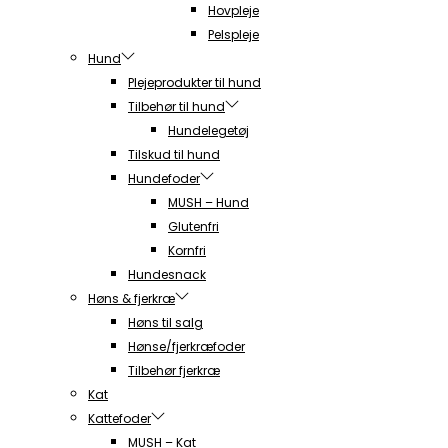
Hovpleje
Pelspleje
Hund
Plejeprodukter til hund
Tilbehør til hund
Hundelegetøj
Tilskud til hund
Hundefoder
MUSH – Hund
Glutenfri
Kornfri
Hundesnack
Høns & fjerkræ
Høns til salg
Hønse/fjerkræfoder
Tilbehør fjerkræ
Kat
Kattefoder
MUSH – Kat