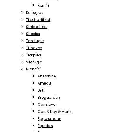
Kornfri
Kattegrus
Tilbehør til kat
Staldartikler
Strøelse
Tamfugle
Til haven
Træpiller
Vildfugle
Brand
Absorbine
Amequ
Brit
Brogaarden
Carnilove
Carr & Day & Martin
Eggersmann
Equidan