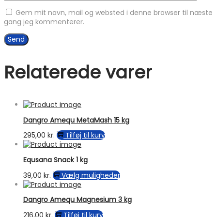
Gem mit navn, mail og websted i denne browser til næste
gang jeg kommenterer.
Relaterede varer
Dangro Amequ MetaMash 15 kg
295,00
kr.
Tilføj til kurv
Equsana Snack 1 kg
Dette
39,00
kr.
Vælg muligheder
vare
har
Dangro Amequ Magnesium 3 kg
flere
varianter.
216,00
kr.
Tilføj til kurv