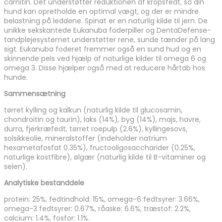
carnitin. Det understøtter reduktionen af kropsfedt, så din
hund kan opretholde en optimal vægt, og der er mindre
belastning på leddene. Spinat er en naturlig kilde til jern. De
unikke sekskantede Eukanuba foderpiller og DentaDefense-
tandplejesystemet understøtter rene, sunde tænder på lang
sigt. Eukanuba foderet fremmer også en sund hud og en
skinnende pels ved hjælp af naturlige kilder til omega 6 og
omega 3. Disse hjælper også med at reducere hårtab hos
hunde.
Sammensætning
tørret kylling og kalkun (naturlig kilde til glucosamin,
chondroitin og taurin), laks (14%), byg (14%), majs, havre,
durra, fjerkræfedt, tørret roepulp (2.6%), kyllingesovs,
solsikkeolie, mineralstoffer (indeholder natrium
hexametafosfat 0.35%), fructooligosaccharider (0.25%,
naturlige kostfibre), ølgær (naturlig kilde til B-vitaminer og
selen).
Analytiske bestanddele
protein: 25%, fedtindhold: 15%, omega-6 fedtsyrer: 3.66%,
omega-3 fedtsyrer: 0.67%, råaske: 6.6%, træstof: 2.2%,
calcium: 1.4%, fosfor: 1.1%.