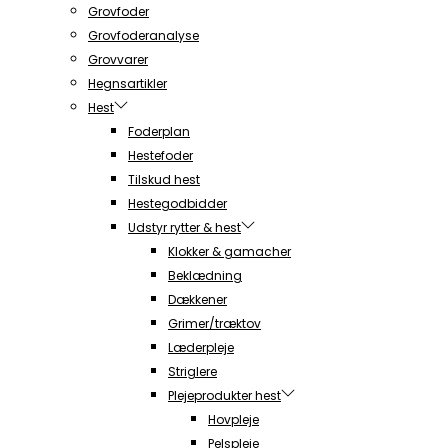
Grovfoder
Grovfoderanalyse
Grovvarer
Hegnsartikler
Hest
Foderplan
Hestefoder
Tilskud hest
Hestegodbidder
Udstyr rytter & hest
Klokker & gamacher
Beklædning
Dækkener
Grimer/træktov
Læderpleje
Striglere
Plejeprodukter hest
Hovpleje
Pelspleje