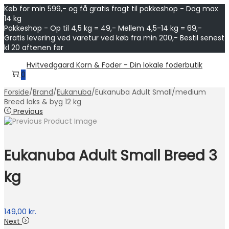
Køb for min 599,- og få gratis fragt til pakkeshop - Dog max
14 kg
Pakkeshop - Op til 4,5 kg = 49,- Mellem 4,5-14 kg = 69,-
Gratis levering ved varetur ved køb fra min 200,- Bestil senest
kl 20 aftenen før
Skip
Skip
Hvitvedgaard Korn & Foder - Din lokale foderbutik
to
to
0
navigation
content
Forside
/
Brand
/
Eukanuba
/
Eukanuba Adult Small/medium
Breed laks & byg 12 kg
Previous
Eukanuba Adult Small Breed 3
kg
149,00
kr.
Next