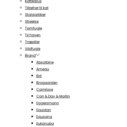
Kattegrus
Tilbehør til kat
Staldartikler
Strøelse
Tamfugle
Til haven
Træpiller
Vildfugle
Brand
Absorbine
Amequ
Brit
Brogaarden
Carnilove
Carr & Day & Martin
Eggersmann
Equidan
Equsana
Eukanuba