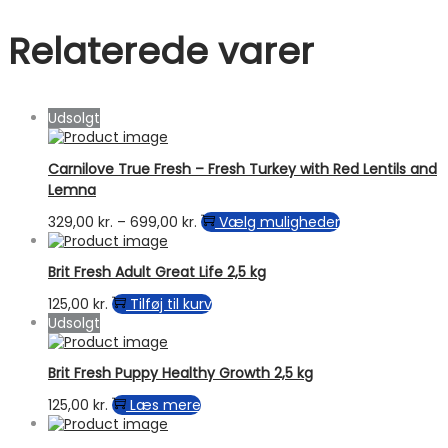
Relaterede varer
Udsolgt
Carnilove True Fresh – Fresh Turkey with Red Lentils and
Lemna
Prisinterval:
Dette
329,00
kr.
–
699,00
kr.
Vælg muligheder
329,00 kr.
vare
til
har
Brit Fresh Adult Great Life 2,5 kg
699,00 kr.
flere
varianter.
125,00
kr.
Tilføj til kurv
Mulighederne
Udsolgt
kan
vælges
på
Brit Fresh Puppy Healthy Growth 2,5 kg
varesiden
125,00
kr.
Læs mere