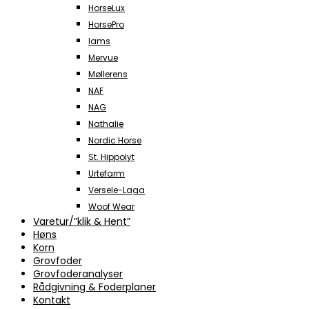
HorseLux
HorsePro
Iams
Mervue
Møllerens
NAF
NAG
Nathalie
Nordic Horse
St. Hippolyt
Urtefarm
Versele-Laga
Woof Wear
Varetur/”klik & Hent”
Høns
Korn
Grovfoder
Grovfoderanalyser
Rådgivning & Foderplaner
Kontakt