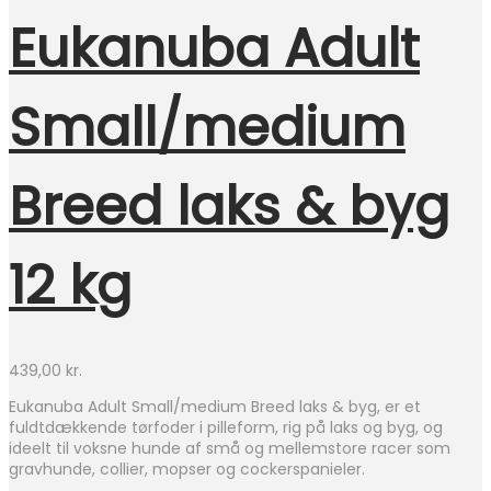
Eukanuba Adult
Small/medium
Breed laks & byg
12 kg
439,00
kr.
Eukanuba Adult Small/medium Breed laks & byg, er et
fuldtdækkende tørfoder i pilleform, rig på laks og byg, og
ideelt til voksne hunde af små og mellemstore racer som
gravhunde, collier, mopser og cockerspanieler.