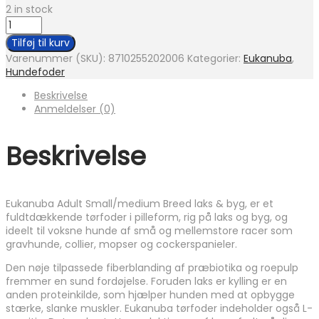
2 in stock
Eukanuba
Adult
Tilføj til kurv
Small/medium
Varenummer (SKU):
8710255202006
Kategorier:
Eukanuba
,
Breed
Hundefoder
laks
&
Beskrivelse
byg
Anmeldelser (0)
12
kg
antal
Beskrivelse
Eukanuba Adult Small/medium Breed laks & byg, er et
fuldtdækkende tørfoder i pilleform, rig på laks og byg, og
ideelt til voksne hunde af små og mellemstore racer som
gravhunde, collier, mopser og cockerspanieler.
Den nøje tilpassede fiberblanding af præbiotika og roepulp
fremmer en sund fordøjelse. Foruden laks er kylling er en
anden proteinkilde, som hjælper hunden med at opbygge
stærke, slanke muskler. Eukanuba tørfoder indeholder også L-