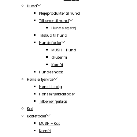
Hund
Plejeprodukter til hund
Tilbehør til hund
Hundelegetøj
Tilskud til hund
Hundefoder
MUSH – Hund
Glutenfri
Kornfri
Hundesnack
Høns & fjerkræ
Høns til salg
Hønse/fjerkræfoder
Tilbehør fjerkræ
Kat
Kattefoder
MUSH – Kat
Kornfri