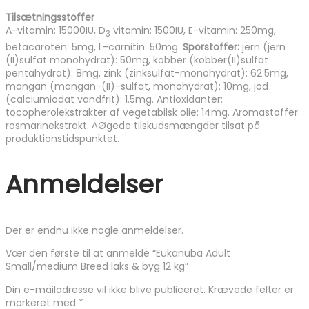
Tilsætningsstoffer
A-vitamin: 15000IU, D
vitamin: 1500IU, E-vitamin: 250mg,
3
betacaroten: 5mg, L-carnitin: 50mg.
Sporstoffer:
jern (jern
(II)sulfat monohydrat): 50mg, kobber (kobber(II)sulfat
pentahydrat): 8mg, zink (zinksulfat-monohydrat): 62.5mg,
mangan (mangan-(II)-sulfat, monohydrat): 10mg, jod
(calciumiodat vandfrit): 1.5mg. Antioxidanter:
tocopherolekstrakter af vegetabilsk olie: 14mg. Aromastoffer:
rosmarinekstrakt. ^Øgede tilskudsmængder tilsat på
produktionstidspunktet.
Anmeldelser
Der er endnu ikke nogle anmeldelser.
Vær den første til at anmelde “Eukanuba Adult
Small/medium Breed laks & byg 12 kg”
Din e-mailadresse vil ikke blive publiceret.
Krævede felter er
markeret med
*