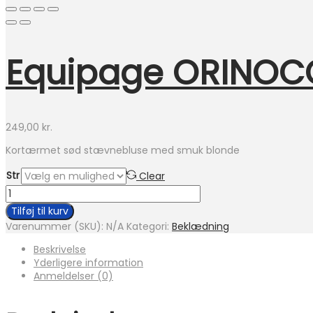
Equipage ORINOC
249,00
kr.
Kortærmet sød stævnebluse med smuk blonde
Str
Clear
Equipage
ORINOCO
Tilføj til kurv
LACE
Varenummer (SKU):
N/A
Kategori:
Beklædning
kortærmet
stævnebluse
Beskrivelse
antal
Yderligere information
Anmeldelser (0)