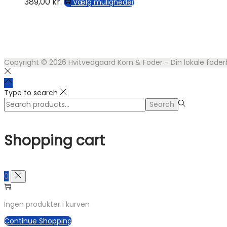
varesiden
349,00 kr..
200,00 kr..
389,00
kr.
Dette
Vælg muligheder
vare
har
flere
varianter.
Mulighederne
kan
Copyright © 2026
Hvitvedgaard Korn & Foder - Din lokale foder
vælges
på
varesiden
Type to search
Search
Search
for:>
Shopping cart
0
Ingen produkter i kurven
Continue Shopping