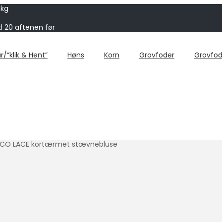
 kg
kl 20 aftenen før
r/”klik & Hent”
Høns
Korn
Grovfoder
Grovfod
OCO LACE kortærmet stævnebluse