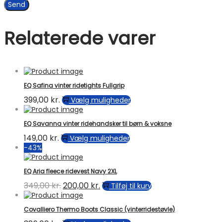
Relaterede varer
EQ Safina vinter ridetights Fullgrip
399,00
kr.
Dette
Vælg muligheder
vare
har
EQ Savanna vinter ridehandsker til børn & voksne
flere
varianter.
149,00
kr.
Dette
Vælg muligheder
Mulighederne
vare
-43%
kan
har
vælges
flere
EQ Aria fleece ridevest Navy 2XL
på
varianter.
varesiden
Mulighederne
349,00
kr.
Den
200,00
kr.
Den
Tilføj til kurv
kan
oprindelige
aktuelle
vælges
pris
pris
Covalliero Thermo Boots Classic (vinterridestøvle)
på
var:
er: