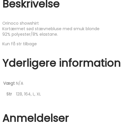
Beskrivelse
Orinoco showshirt
Kortærmet sød stævnebluse med smuk blonde
92% polyester/8% elastane.
Kun få str tilbage
Yderligere information
Vægt
N/A
Str
128, 164, L, XL
Anmeldelser