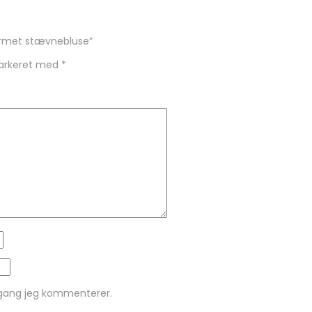
ærmet stævnebluse”
markeret med
*
 gang jeg kommenterer.