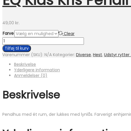
EQ Kids Kris Penal
49,00
kr.
Farve
Clear
EQ
Kids
Tilføj til kurv
Kris
Varenummer (SKU):
N/A
Kategorier:
Diverse
,
Hest
,
Udstyr rytter
Penalhus
m.
Beskrivelse
enhjørning
Yderligere information
-
Anmeldelser (0)
2
farver
antal
Beskrivelse
Penalhus med ét rum, der lukkes med lynlås. Farverigt enhjørni