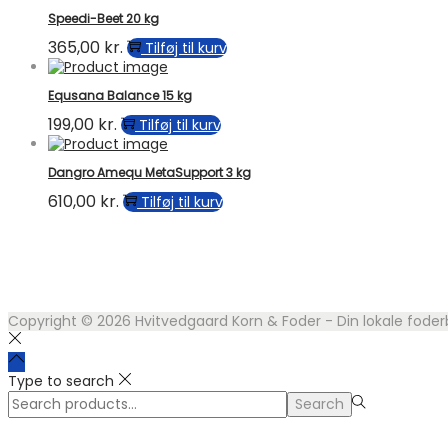
Speedi-Beet 20 kg
365,00
kr.
Tilføj til kurv
Equsana Balance 15 kg
199,00
kr.
Tilføj til kurv
Dangro Amequ MetaSupport 3 kg
610,00
kr.
Tilføj til kurv
Copyright © 2026
Hvitvedgaard Korn & Foder - Din lokale foder
Type to search
Search
Search
for:>