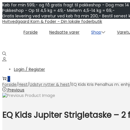
Køb for min 599,- og få gratis fragt til pakkeshop - Dog max 14
Pakkeshop - Op til 4,5 kg = 49,- Mellem 4,5-14 kg = 69,-
Gratis levering ved varetur ved køb fra min 200,- Bestil senest 
Skip
Skip
Hvitvedgaard Korn & Foder - Din lokale foderbutik
to
to
navigation
content
Forside
Nedsatte varer
Shop
Varetu
Login / Register
0
Forside
/
Hest
/
Udstyr rytter & hest
/
EQ Kids Kris Penalhus m. enhj
Previous
EQ Kids Jupiter Strigletaske – 2 