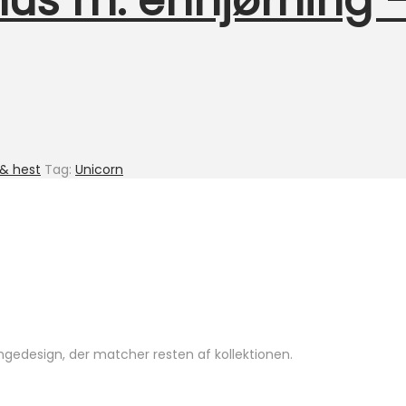
hus m. enhjørning –
 & hest
Tag:
Unicorn
ngedesign, der matcher resten af kollektionen.