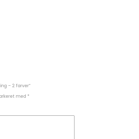
ing – 2 farver”
markeret med
*