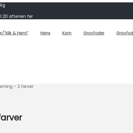
 kg
kl 20 aftenen før
r/”klik & Hent”
Høns
Korn
Grovfoder
Grovfod
ørning – 2 farver
farver