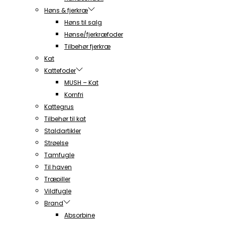
Høns & fjerkræ
Høns til salg
Hønse/fjerkræfoder
Tilbehør fjerkræ
Kat
Kattefoder
MUSH – Kat
Kornfri
Kattegrus
Tilbehør til kat
Staldartikler
Strøelse
Tamfugle
Til haven
Træpiller
Vildfugle
Brand
Absorbine