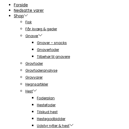
Forside
Nedsatte varer
Shop
Fisk
Får, kvæg & geder
Gnaver
Gnaver – snacks
Gnaverfoder
Tilbehør til gnavere
Grovfoder
Grovfoderanalyse
Grovvarer
Hegnsartikler
Hest
Foderplan
Hestefoder
Tilskud hest
Hestegodbidder
Udstyr rytter & hest