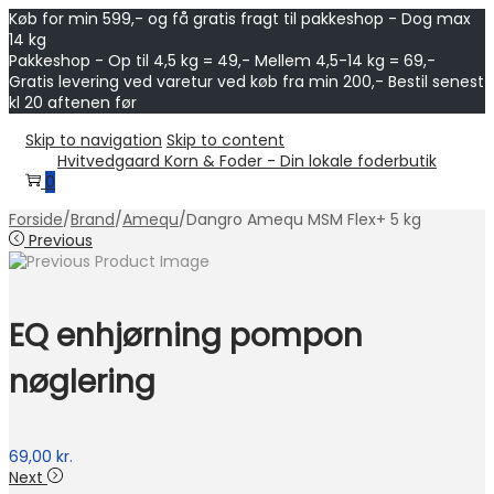
Køb for min 599,- og få gratis fragt til pakkeshop - Dog max
14 kg
Pakkeshop - Op til 4,5 kg = 49,- Mellem 4,5-14 kg = 69,-
Gratis levering ved varetur ved køb fra min 200,- Bestil senest
kl 20 aftenen før
Skip to navigation
Skip to content
Hvitvedgaard Korn & Foder - Din lokale foderbutik
0
Forside
/
Brand
/
Amequ
/
Dangro Amequ MSM Flex+ 5 kg
Previous
EQ enhjørning pompon
nøglering
69,00
kr.
Next