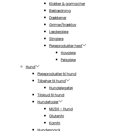
Klokker & gamacher
Beklædning
Dækkener
Grimer/træktov
Læderpleje
Striglere
Plejeprodukter hest
Hovpleje
Pelspleje
Hund
Plejeprodukter til hund
Tilbehør til hund
Hundelegetøj
Tilskud til hund
Hundefoder
MUSH – Hund
Glutenfri
Kornfri
Hundesnack