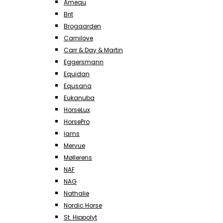
Amequ
Brit
Brogaarden
Carnilove
Carr & Day & Martin
Eggersmann
Equidan
Equsana
Eukanuba
HorseLux
HorsePro
Iams
Mervue
Møllerens
NAF
NAG
Nathalie
Nordic Horse
St. Hippolyt