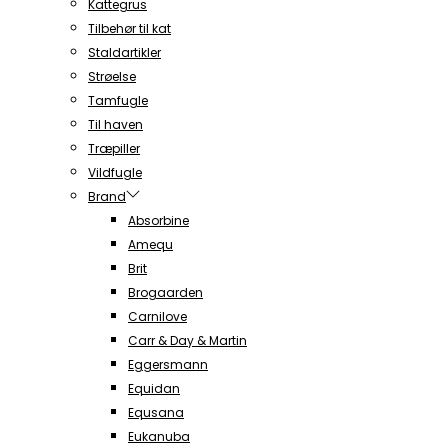
Kattegrus
Tilbehør til kat
Staldartikler
Strøelse
Tamfugle
Til haven
Træpiller
Vildfugle
Brand
Absorbine
Amequ
Brit
Brogaarden
Carnilove
Carr & Day & Martin
Eggersmann
Equidan
Equsana
Eukanuba