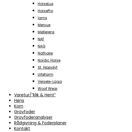
HorseLux
HorsePro
Iams
Mervue
Møllerens
NAF
NAG
Nathalie
Nordic Horse
St. Hippolyt
Urtefarm
Versele-Laga
Woof Wear
Varetur/”klik & Hent”
Høns
Korn
Grovfoder
Grovfoderanalyser
Rådgivning & Foderplaner
Kontakt