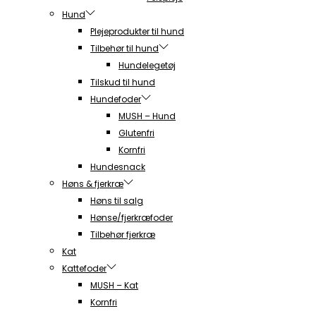
Hund
Plejeprodukter til hund
Tilbehør til hund
Hundelegetøj
Tilskud til hund
Hundefoder
MUSH – Hund
Glutenfri
Kornfri
Hundesnack
Høns & fjerkræ
Høns til salg
Hønse/fjerkræfoder
Tilbehør fjerkræ
Kat
Kattefoder
MUSH – Kat
Kornfri