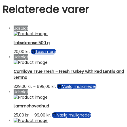
Relaterede varer
Udsolgt
Laksekranse 500 g
20,00
kr.
Læs mere
Udsolgt
Carnilove True Fresh – Fresh Turkey with Red Lentils and
Lemna
Prisinterval:
Dette
329,00
kr.
–
699,00
kr.
Vælg muligheder
329,00 kr.
vare
Udsolgt
til
har
699,00 kr.
flere
Lammehovedhud
varianter.
Mulighederne
Prisinterval:
Dette
25,00
kr.
–
99,00
kr.
Vælg muligheder
kan
25,00 kr.
vare
vælges
til
har