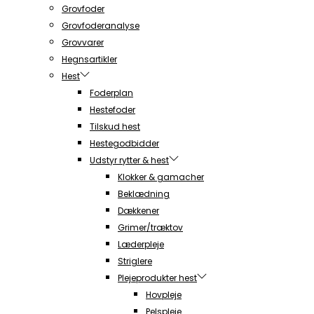
Grovfoder
Grovfoderanalyse
Grovvarer
Hegnsartikler
Hest
Foderplan
Hestefoder
Tilskud hest
Hestegodbidder
Udstyr rytter & hest
Klokker & gamacher
Beklædning
Dækkener
Grimer/træktov
Læderpleje
Striglere
Plejeprodukter hest
Hovpleje
Pelspleje