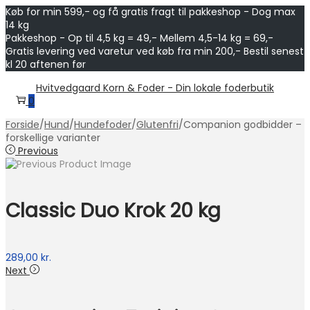
Køb for min 599,- og få gratis fragt til pakkeshop - Dog max
14 kg
Pakkeshop - Op til 4,5 kg = 49,- Mellem 4,5-14 kg = 69,-
Gratis levering ved varetur ved køb fra min 200,- Bestil senest
kl 20 aftenen før
Skip
Skip
Hvitvedgaard Korn & Foder - Din lokale foderbutik
to
to
0
navigation
content
Forside
/
Hund
/
Hundefoder
/
Glutenfri
/
Companion godbidder –
forskellige varianter
Previous
Classic Duo Krok 20 kg
289,00
kr.
Next