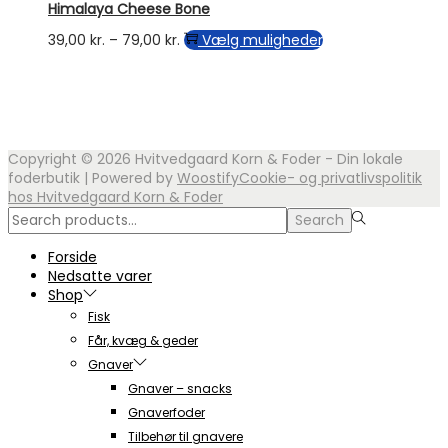
på
Himalaya Cheese Bone
99,00 kr.
flere
varesiden
varianter.
Prisinterval:
Dette
39,00
kr.
–
79,00
kr.
Vælg muligheder
Mulighederne
39,00 kr.
vare
kan
til
har
vælges
79,00 kr.
flere
på
varianter.
varesiden
Mulighederne
kan
Copyright © 2026
Hvitvedgaard Korn & Foder - Din lokale
vælges
foderbutik
| Powered by
Woostify
Cookie- og privatlivspolitik
på
hos Hvitvedgaard Korn & Foder
varesiden
Search
Search
for:>
Forside
Nedsatte varer
Shop
Fisk
Får, kvæg & geder
Gnaver
Gnaver – snacks
Gnaverfoder
Tilbehør til gnavere