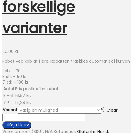
forskellige
varianter
20,00
kr.
Rabat ved køb af flere. Rabatten trækkes automatisk i kurven
1 stk – 20,-
3 stk – 50 kr
7 stk – 100 kr
Antal
Pris pr stk efter rabat
3 - 6
16,67
kr.
7 +
14,29
kr.
Variant
Clear
Companion
godbidder
Tilføj til kurv
-
Varenummer (SKU):
N/A
Kategorier:
Glutenfri
,
Hund
,