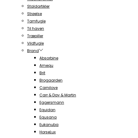
Staldartikler
Strøelse
Tamfugle
Til haven
Træpiller
Vildfugle
Brand
Absorbine
Amequ
Brit
Brogaarden
Carnilove
Carr & Day & Martin
Eggersmann
Equidan
Equsana
Eukanuba
HorseLux