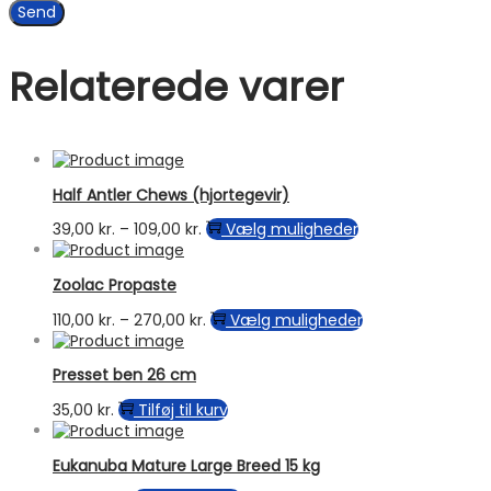
Relaterede varer
Half Antler Chews (hjortegevir)
Prisinterval:
Dette
39,00
kr.
–
109,00
kr.
Vælg muligheder
39,00 kr.
vare
til
har
Zoolac Propaste
109,00 kr.
flere
varianter.
Prisinterval:
Dette
110,00
kr.
–
270,00
kr.
Vælg muligheder
Mulighederne
110,00 kr.
vare
kan
til
har
vælges
Presset ben 26 cm
270,00 kr.
flere
på
varianter.
35,00
kr.
Tilføj til kurv
varesiden
Mulighederne
kan
vælges
Eukanuba Mature Large Breed 15 kg
på