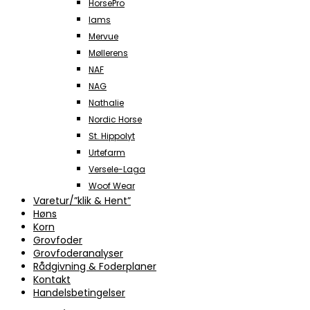
HorsePro
Iams
Mervue
Møllerens
NAF
NAG
Nathalie
Nordic Horse
St. Hippolyt
Urtefarm
Versele-Laga
Woof Wear
Varetur/”klik & Hent”
Høns
Korn
Grovfoder
Grovfoderanalyser
Rådgivning & Foderplaner
Kontakt
Handelsbetingelser