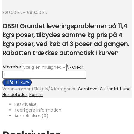
Prisinterval:
329,00
kr.
–
699,00
kr.
329,00 kr.
til
OBS!! Grundet leveringsproblemer på 11,4
699,00 kr.
kg’s poser, tilbydes samme kg pris på 4
kg’s poser, ved køb af 3 poser ad gangen.
Rabatten trækkes automatisk i kurven
Størrelse
Clear
Carnilove
True
Tilføj til kurv
Fresh
Varenummer (SKU):
N/A
Kategorier:
Carnilove
,
Glutenfri
,
Hund
,
-
Hundefoder
,
Kornfri
Fresh
Turkey
Beskrivelse
with
Yderligere information
Red
Anmeldelser (0)
Lentils
and
Lemna