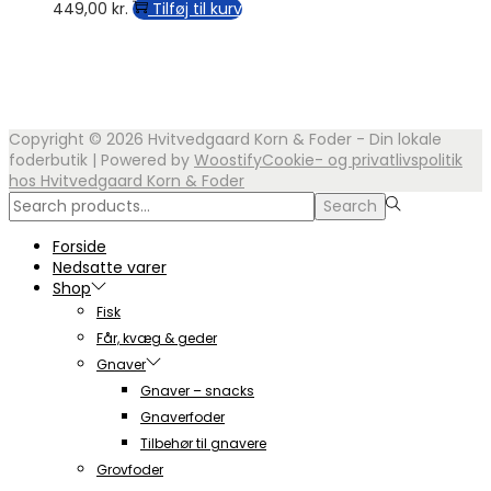
449,00
kr.
Tilføj til kurv
varesiden
Copyright © 2026
Hvitvedgaard Korn & Foder - Din lokale
foderbutik
| Powered by
Woostify
Cookie- og privatlivspolitik
hos Hvitvedgaard Korn & Foder
Search
Search
for:>
Forside
Nedsatte varer
Shop
Fisk
Får, kvæg & geder
Gnaver
Gnaver – snacks
Gnaverfoder
Tilbehør til gnavere
Grovfoder