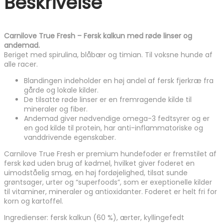
Beskrivelse
antal
Carnilove True Fresh – Fersk kalkun med røde linser og
andemad.
Beriget med spirulina, blåbær og timian. Til voksne hunde af
alle racer.
Blandingen indeholder en høj andel af fersk fjerkræ fra
gårde og lokale kilder.
De tilsatte røde linser er en fremragende kilde til
mineraler og fiber.
Andemad giver nødvendige omega-3 fedtsyrer og er
en god kilde til protein, har anti-inflammatoriske og
vanddrivende egenskaber.
Carnilove True Fresh er premium hundefoder er fremstilet af
fersk kød uden brug af kødmel, hvilket giver foderet en
uimodståelig smag, en høj fordøjelighed, tilsat sunde
grøntsager, urter og “superfoods”, som er exeptionelle kilder
til vitaminer, mineraler og antioxidanter. Foderet er helt fri for
korn og kartoffel.
Ingredienser: fersk kalkun (60 %), ærter, kyllingefedt