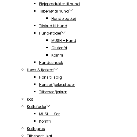
Plejeprodukter til hund
Tilbehør til hund
Hundelegetøj
Tilskud til hund
Hundefoder
MUSH – Hund
Glutenfri
Kornfri
Hundesnack
Høns & fjerkræ
Høns til salg
Hønse/fjerkræfoder
Tilbehør fjerkræ
Kat
Kattefoder
MUSH – Kat
Kornfri
Kattegrus
Tilbehør til kat