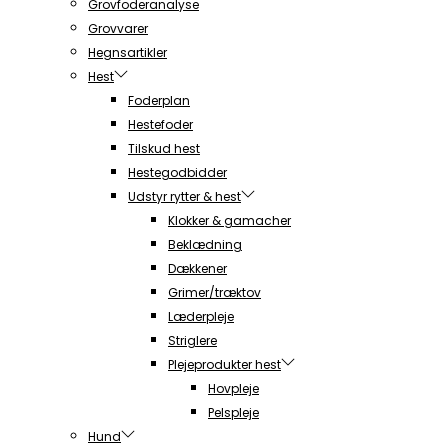
Grovfoderanalyse
Grovvarer
Hegnsartikler
Hest
Foderplan
Hestefoder
Tilskud hest
Hestegodbidder
Udstyr rytter & hest
Klokker & gamacher
Beklædning
Dækkener
Grimer/træktov
Læderpleje
Striglere
Plejeprodukter hest
Hovpleje
Pelspleje
Hund