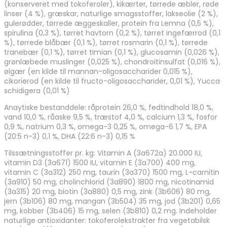
(konserveret med tokoferoler), kikærter, tørrede æbler, røde
linser (4 %), græskar, naturlige smagsstoffer, lakseolie (2 %),
gulerødder, tørrede æggeskaller, protein fra Lemna (0,5 %),
spirulina (0,3 %), tørret havtorn (0,2 %), tørret ingefærrod (0,1
%), tørrede blåbær (0,1 %), tørret rosmarin (0,1 %), tørrede
tranebær (0,1 %), tørret timian (0,1 %), glucosamin (0,026 %),
grønlæbede muslinger (0,025 %), chondroitinsulfat (0,016 %),
ølgær (en kilde til mannan-oligosaccharider 0,015 %),
cikorierod (en kilde til fructo-oligosaccharider, 0,01 %), Yucca
schidigera (0,01 %)
Anaytiske bestanddele: råprotein 26,0 %, fedtindhold 18,0 %,
vand 10,0 %, råaske 9,5 %, træstof 4,0 %, calcium 1,3 %, fosfor
0,9 %, natrium 0,3 %, omega-3 0,25 %, omega-6 1,7 %, EPA
(20:5 n-3) 0,1 %, DHA (22:6 n-3) 0,15 %
Tilssætningsstoffer pr. kg: Vitamin A (3a672a) 20.000 IU,
vitamin D3 (3a671) 1500 IU, vitamin E (3a700) 400 mg,
vitamin C (3a312) 250 mg, taurin (3a370) 1500 mg, L-carnitin
(3a910) 50 mg, cholinchlorid (3a890) 1800 mg, nicotinamid
(3a315) 20 mg, biotin (3a880) 0,5 mg, zink (3b606) 80 mg,
jern (3b106) 80 mg, mangan (3b504) 35 mg, jod (3b201) 0,65
mg, kobber (3b406) 15 mg, selen (3b810) 0,2 mg. Indeholder
naturlige antioxidanter: tokoferolekstrakter fra vegetabilsk