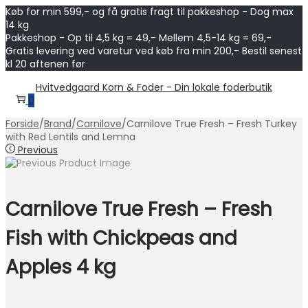
Køb for min 599,- og få gratis fragt til pakkeshop - Dog max
14 kg
Pakkeshop - Op til 4,5 kg = 49,- Mellem 4,5-14 kg = 69,-
Gratis levering ved varetur ved køb fra min 200,- Bestil senest
kl 20 aftenen før
Skip
Skip
Hvitvedgaard Korn & Foder - Din lokale foderbutik
to
to
0
navigation
content
Forside
/
Brand
/
Carnilove
/
Carnilove True Fresh – Fresh Turkey
with Red Lentils and Lemna
Previous
Carnilove True Fresh – Fresh
Fish with Chickpeas and
Apples 4 kg