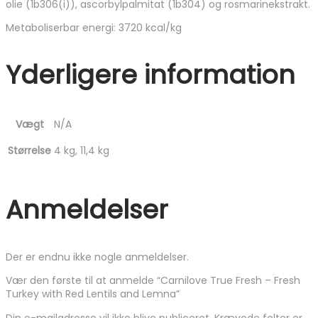
olie (1b306(i)), ascorbylpalmitat (1b304) og rosmarinekstrakt.
Metaboliserbar energi: 3720 kcal/kg
Yderligere information
Vægt
N/A
Størrelse
4 kg, 11,4 kg
Anmeldelser
Der er endnu ikke nogle anmeldelser.
Vær den første til at anmelde “Carnilove True Fresh – Fresh
Turkey with Red Lentils and Lemna”
Din e-mailadresse vil ikke blive publiceret.
Krævede felter er