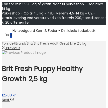
Køb for min 599,- og få gratis fragt til pakkeshop - Dog max
14 kg
Pakkeshop - Op til 4,5 kg = 49,- Mellem 4,5-14 kg = 69,-
Gratis levering ved varetur ved køb fra min 200,- Bestil senest
kl 20 aftenen før
Skip
Skip
Hvitvedgaard Korn & Foder - Din lokale foderbutik
to
to
0
navigation
content
Forside
/
Brand
/
Brit
/
Brit Fresh Adult Great Life 2,5 kg
Previous
Brit Fresh Puppy Healthy
Growth 2,5 kg
125,00
kr.
Next