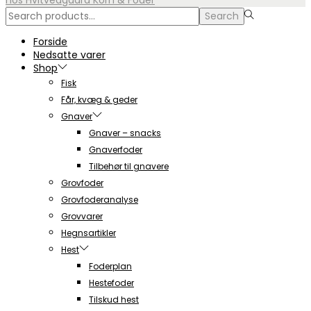
hos Hvitvedgaard Korn & Foder
Search
Search
for:>
Forside
Nedsatte varer
Shop
Fisk
Får, kvæg & geder
Gnaver
Gnaver – snacks
Gnaverfoder
Tilbehør til gnavere
Grovfoder
Grovfoderanalyse
Grovvarer
Hegnsartikler
Hest
Foderplan
Hestefoder
Tilskud hest