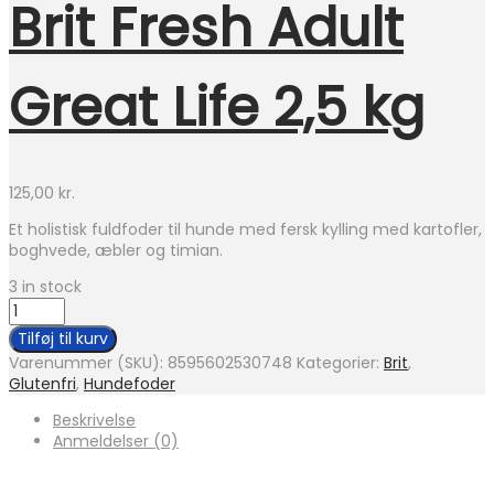
Brit Fresh Adult
Great Life 2,5 kg
125,00
kr.
Et holistisk fuldfoder til hunde med fersk kylling med kartofler,
boghvede, æbler og timian.
3 in stock
Brit
Fresh
Tilføj til kurv
Adult
Varenummer (SKU):
8595602530748
Kategorier:
Brit
,
Great
Glutenfri
,
Hundefoder
Life
2,5
Beskrivelse
kg
Anmeldelser (0)
antal