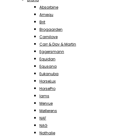
Absorbine
Amequ
Brit
Brogaarden
Carnilove
Carr & Day & Martin
Eggersmann
Equidan
Equsana
Eukanuba
HorseLux
HorsePro
Iams
Mervue
Møllerens
NAF
NAG
Nathalie