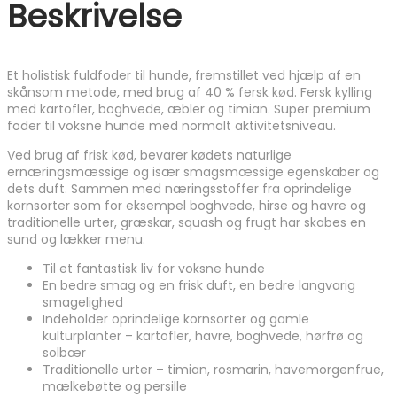
Beskrivelse
Et holistisk fuldfoder til hunde, fremstillet ved hjælp af en
skånsom metode, med brug af 40 % fersk kød. Fersk kylling
med kartofler, boghvede, æbler og timian. Super premium
foder til voksne hunde med normalt aktivitetsniveau.
Ved brug af frisk kød, bevarer kødets naturlige
ernæringsmæssige og især smagsmæssige egenskaber og
dets duft. Sammen med næringsstoffer fra oprindelige
kornsorter som for eksempel boghvede, hirse og havre og
traditionelle urter, græskar, squash og frugt har skabes en
sund og lækker menu.
Til et fantastisk liv for voksne hunde
En bedre smag og en frisk duft, en bedre langvarig
smagelighed
Indeholder oprindelige kornsorter og gamle
kulturplanter – kartofler, havre, boghvede, hørfrø og
solbær
Traditionelle urter – timian, rosmarin, havemorgenfrue,
mælkebøtte og persille