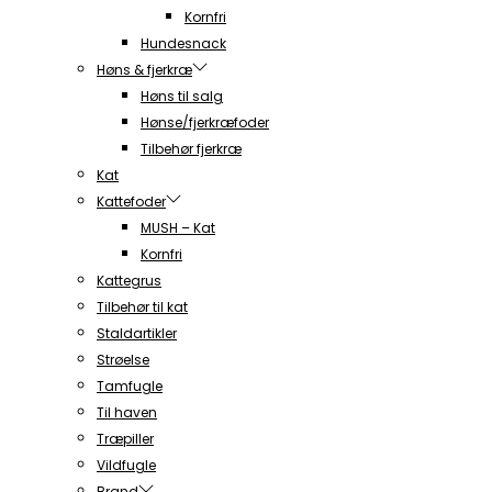
Kornfri
Hundesnack
Høns & fjerkræ
Høns til salg
Hønse/fjerkræfoder
Tilbehør fjerkræ
Kat
Kattefoder
MUSH – Kat
Kornfri
Kattegrus
Tilbehør til kat
Staldartikler
Strøelse
Tamfugle
Til haven
Træpiller
Vildfugle
Brand