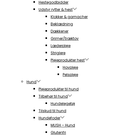
Hestegodbidder
Udstyr rytter & hest
Klokker & gamacher
Beklædning
Dækkener
Grimer/træktov
Læderpleje
Striglere
Plejeprodukter hest
Hovpleje
Pelspleje
Hund
Plejeprodukter til hund
Tilbehør til hund
Hundelegetøj
Tilskud til hund
Hundefoder
MUSH – Hund
Glutenfri