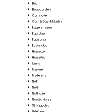
Brit
Brogaarden
Carnilove
Carr & Day & Martin
Eggersmann
Equidan
Equsana
Eukanuba
HorseLux
HorsePro
Iams
Mervue
Møllerens
NAF
NAG
Nathalie
Nordic Horse
St. Hippolyt
Urtefarm