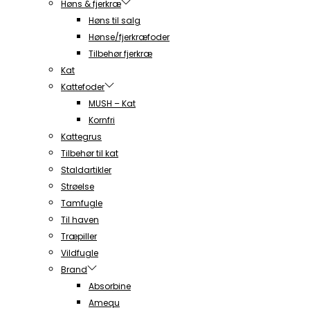
Høns & fjerkræ
Høns til salg
Hønse/fjerkræfoder
Tilbehør fjerkræ
Kat
Kattefoder
MUSH – Kat
Kornfri
Kattegrus
Tilbehør til kat
Staldartikler
Strøelse
Tamfugle
Til haven
Træpiller
Vildfugle
Brand
Absorbine
Amequ