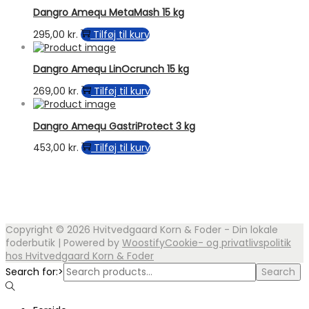
Dangro Amequ MetaMash 15 kg
295,00
kr.
Tilføj til kurv
Dangro Amequ LinOcrunch 15 kg
269,00
kr.
Tilføj til kurv
Dangro Amequ GastriProtect 3 kg
453,00
kr.
Tilføj til kurv
Copyright © 2026
Hvitvedgaard Korn & Foder - Din lokale
foderbutik
| Powered by
Woostify
Cookie- og privatlivspolitik
hos Hvitvedgaard Korn & Foder
Search for:>
Search