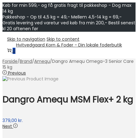
Køb for min 599,- og få gratis fragt til pakkeshop - Dog max
14 kg
Pakkeshop - Op til 4,5 kg = 49,- Mellem 4,5-14 kg = 69,-
Gratis levering ved varetur ved køb fra min 200,- Bestil senest
kl 20 aftenen før
Skip to navigation
Skip to content
Hvitvedgaard Korn & Foder - Din lokale foderbutik
0
Forside
/
Brand
/
Amequ
/
Dangro Amequ Omega-3 Senior Care
15 kg
Previous
Dangro Amequ MSM Flex+ 2 kg
379,00
kr.
Next