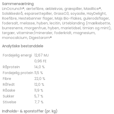
Sammensætning
LinOcrunch®, ærtefibre, æblekvas, græspiller, MaxiRice®,
Solsikkeskrå, esparsettepiller, GrassO3, soyaolie, HayDelight,
Roefibre, Hestebønner flager, Majs Bio-Flakes, gulerodsflager,
fodersalt, melasse, hyben, lecitin, Urteblanding (mælkebøtte,
burresnerre, morgenfrue, hyben, marietidsel, timian og mint),
tørgær, vitaminer/mineraler, foderkridt, magnesium,
monocalcium, Digestarom®
Analytiske bestanddele
Fordøjelig energi
12,67 MJ
0,96 FE
Råprotein
14,0 %
Fordøjelig protein
11,5 %
Fibre
22,0 %
Råfedt
12,0 %
Råaske
11,9 %
Sukker
5,7 %
Stivelse
7,7 %
Indholds- & sporstoffer (pr. kg)