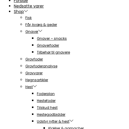
Forside
Nedsatte varer
Shop
Fisk
Får, kvæg & geder
Gnaver
Gnaver – snacks
Gnaverfoder
Tilbehør til gnavere
Grovfoder
Grovfoderanalyse
Grovvarer
Hegnsartikler
Hest
Foderplan
Hestefoder
Tilskud hest
Hestegodbidder
Udstyr rytter & hest
Klokker & gamacher