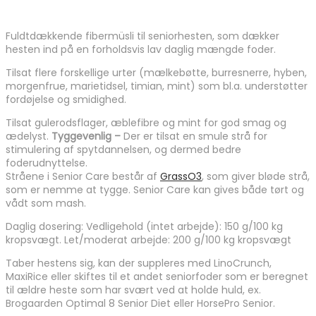
Fuldtdækkende fibermüsli til seniorhesten, som dækker
hesten ind på en forholdsvis lav daglig mængde foder.
Tilsat flere forskellige urter (mælkebøtte, burresnerre, hyben,
morgenfrue, marietidsel, timian, mint) som bl.a. understøtter
fordøjelse og smidighed.
Tilsat gulerodsflager, æblefibre og mint for god smag og
ædelyst.
Tyggevenlig –
Der er tilsat en smule strå for
stimulering af spytdannelsen, og dermed bedre
foderudnyttelse.
Stråene i Senior Care består af
GrassO3
, som giver bløde strå,
som er nemme at tygge. Senior Care kan gives både tørt og
vådt som mash.
Daglig dosering: Vedligehold (intet arbejde): 150 g/100 kg
kropsvægt. Let/moderat arbejde: 200 g/100 kg kropsvægt
Taber hestens sig, kan der suppleres med LinoCrunch,
MaxiRice eller skiftes til et andet seniorfoder som er beregnet
til ældre heste som har svært ved at holde huld, ex.
Brogaarden Optimal 8 Senior Diet eller HorsePro Senior.