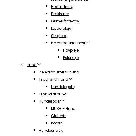
Beklædning
Dækkener
Grimer/træktov
Læderpleje
Striglere
Plejeprodukter hest
Hovpleje
Pelspleje
Hund
Plejeprodukter til hund
Tilbehør til hund
Hundelegetøj
Tilskud til hund
Hundefoder
MUSH – Hund
Glutenfri
Kornfri
Hundesnack