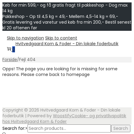
Køb for min 599,- og få gratis fragt til pakkeshop - Dog max
14 kg
Pakkeshop - Op til 4,5 kg = 49,- Mellem 4,5-14 kg = 69,-
Gratis levering ved varetur ved køb fra min 200,- Bestil senest
kl 20 aftenen før
Skip to navigation
Skip to content
Hvitvedgaard Korn & Foder - Din lokale foderbutik
0
Forside
/
Fejl 404
Opps! The page you are looking for is missing for some
reasons. Please come back to homepage
Copyright © 2026
Hvitvedgaard Korn & Foder - Din lokale
foderbutik
| Powered by
Woostify
Cookie- og privatlivspolitik
hos Hvitvedgaard Korn & Foder
Search for:>
Search