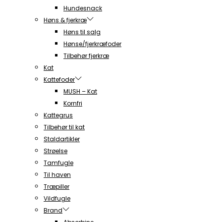
Hundesnack
Høns & fjerkræ
Høns til salg
Hønse/fjerkræfoder
Tilbehør fjerkræ
Kat
Kattefoder
MUSH – Kat
Kornfri
Kattegrus
Tilbehør til kat
Staldartikler
Strøelse
Tamfugle
Til haven
Træpiller
Vildfugle
Brand