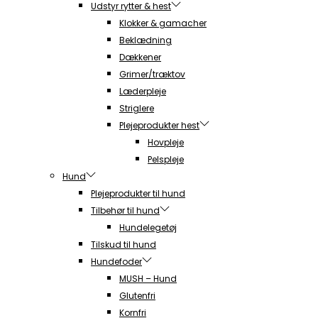
Udstyr rytter & hest
Klokker & gamacher
Beklædning
Dækkener
Grimer/træktov
Læderpleje
Striglere
Plejeprodukter hest
Hovpleje
Pelspleje
Hund
Plejeprodukter til hund
Tilbehør til hund
Hundelegetøj
Tilskud til hund
Hundefoder
MUSH – Hund
Glutenfri
Kornfri