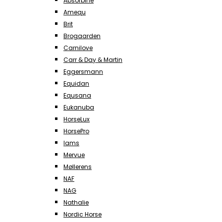
Absorbine
Amequ
Brit
Brogaarden
Carnilove
Carr & Day & Martin
Eggersmann
Equidan
Equsana
Eukanuba
HorseLux
HorsePro
Iams
Mervue
Møllerens
NAF
NAG
Nathalie
Nordic Horse