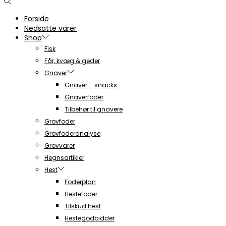
Forside
Nedsatte varer
Shop
Fisk
Får, kvæg & geder
Gnaver
Gnaver – snacks
Gnaverfoder
Tilbehør til gnavere
Grovfoder
Grovfoderanalyse
Grovvarer
Hegnsartikler
Hest
Foderplan
Hestefoder
Tilskud hest
Hestegodbidder