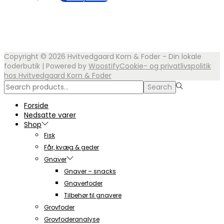
Copyright © 2026
Hvitvedgaard Korn & Foder - Din lokale
foderbutik
| Powered by
Woostify
Cookie- og privatlivspolitik
hos Hvitvedgaard Korn & Foder
Search
Search
for:>
Forside
Nedsatte varer
Shop
Fisk
Får, kvæg & geder
Gnaver
Gnaver – snacks
Gnaverfoder
Tilbehør til gnavere
Grovfoder
Grovfoderanalyse