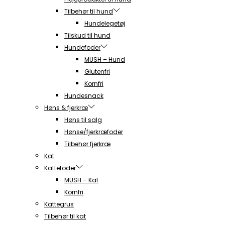
Tilbehør til hund
Hundelegetøj
Tilskud til hund
Hundefoder
MUSH – Hund
Glutenfri
Kornfri
Hundesnack
Høns & fjerkræ
Høns til salg
Hønse/fjerkræfoder
Tilbehør fjerkræ
Kat
Kattefoder
MUSH – Kat
Kornfri
Kattegrus
Tilbehør til kat