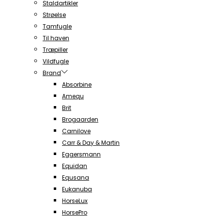
Staldartikler
Strøelse
Tamfugle
Til haven
Træpiller
Vildfugle
Brand
Absorbine
Amequ
Brit
Brogaarden
Carnilove
Carr & Day & Martin
Eggersmann
Equidan
Equsana
Eukanuba
HorseLux
HorsePro