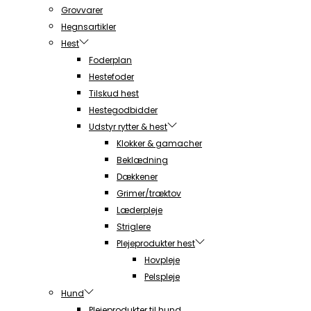
Grovvarer
Hegnsartikler
Hest
Foderplan
Hestefoder
Tilskud hest
Hestegodbidder
Udstyr rytter & hest
Klokker & gamacher
Beklædning
Dækkener
Grimer/træktov
Læderpleje
Striglere
Plejeprodukter hest
Hovpleje
Pelspleje
Hund
Plejeprodukter til hund