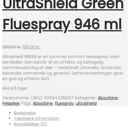
UltraShield Green
Fluespray 946 ml
Den
Den
299,00
kr.
199,00
kr.
oprindelige
aktuelle
Ultrashield GREEN er en sommer komfort hestespray uden
pris
pris
kemikalier. Den består af en effektiv og behagelig
var:
er:
sammensætning af olier – heriblandt citronella, timianolie,
299,00 kr..
199,00 kr..
kløverolie, rosmariolie og geraniol. Sammensætningen giver
en god og effektiv duft.
Ikke på lager
Varenummer (SKU):
0011444255017
Kategorier:
Absorbine
,
Pelspleje
Tags:
Absorbine
,
fluespray
,
ultrashield
Beskrivelse
Yderligere information
Anmeldelser (0)