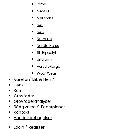
Iams
Mervue
Møllerens
NAF
NAG
Nathalie
Nordic Horse
St. Hippolyt
Urtefarm
Versele-Laga
Woof Wear
Varetur/”klik & Hent”
Høns
Korn
Grovfoder
Grovfoderanalyser
Rådgivning & Foderplaner
Kontakt
Handelsbetingelser
Login / Register