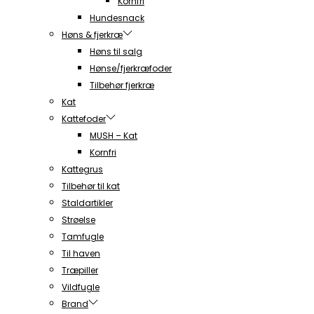
Kornfri
Hundesnack
Høns & fjerkræ
Høns til salg
Hønse/fjerkræfoder
Tilbehør fjerkræ
Kat
Kattefoder
MUSH – Kat
Kornfri
Kattegrus
Tilbehør til kat
Staldartikler
Strøelse
Tamfugle
Til haven
Træpiller
Vildfugle
Brand