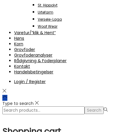
St. Hippolyt
Urtefarm
Versele-Laga
Woof Wear
Varetur/”klik & Hent”
Høns
Korn
Grovfoder
Grovfoderanalyser
Rådgivning & Foderplaner
Kontakt
Handelsbetingelser
Login / Register
Type to search
Search
Search
for:>
Shopping cart