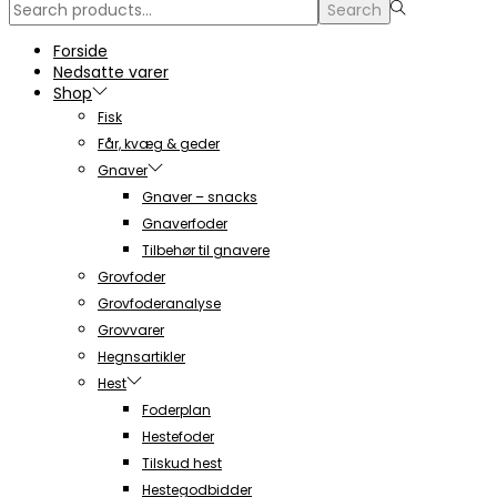
Search
Search
for:>
Forside
Nedsatte varer
Shop
Fisk
Får, kvæg & geder
Gnaver
Gnaver – snacks
Gnaverfoder
Tilbehør til gnavere
Grovfoder
Grovfoderanalyse
Grovvarer
Hegnsartikler
Hest
Foderplan
Hestefoder
Tilskud hest
Hestegodbidder