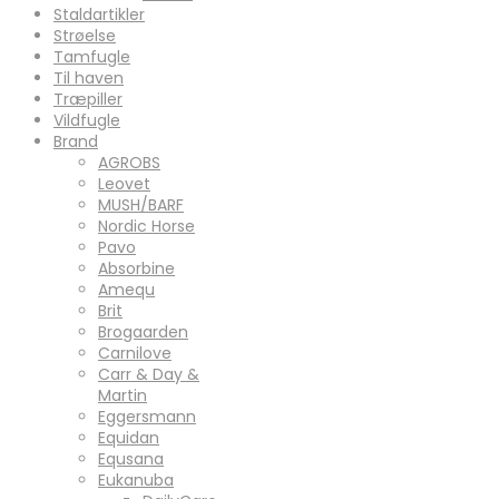
Staldartikler
Strøelse
Tamfugle
Til haven
Træpiller
Vildfugle
Brand
AGROBS
Leovet
MUSH/BARF
Nordic Horse
Pavo
Absorbine
Amequ
Brit
Brogaarden
Carnilove
Carr & Day &
Martin
Eggersmann
Equidan
Equsana
Eukanuba