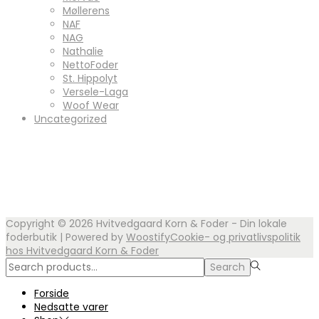
Møllerens
NAF
NAG
Nathalie
NettoFoder
St. Hippolyt
Versele-Laga
Woof Wear
Uncategorized
Copyright © 2026
Hvitvedgaard Korn & Foder - Din lokale
foderbutik
| Powered by
Woostify
Cookie- og privatlivspolitik
hos Hvitvedgaard Korn & Foder
Search
Search
for:>
Forside
Nedsatte varer