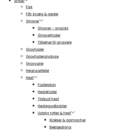
Shop
Fisk
Får, kvæg & geder
Gnaver
Gnaver – snacks
Gnaverfoder
Tilbehør til gnavere
Grovfoder
Grovfoderanalyse
Grovvarer
Hegnsartikler
Hest
Foderplan
Hestefoder
Tilskud hest
Hestegodbidder
Udstyr rytter & hest
Klokker & gamacher
Beklædning