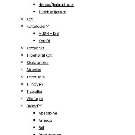
Hønse/fjerkræfoder
Tilbehør fjerkræ
Kat
Kattefoder
MUSH – Kat
Kornfri
Kattegrus
Tilbehør til kat
Staldartikler
Strøelse
Tamfugle
Til haven
Træpiller
Vildfugle
Brand
Absorbine
Amequ
Brit
Brogaarden