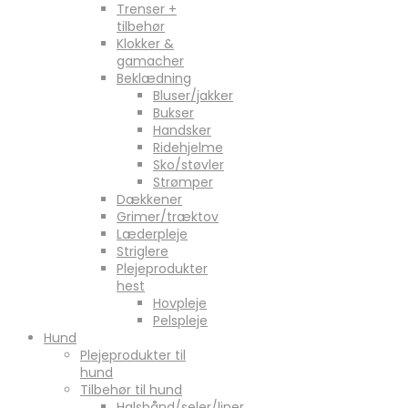
Trenser +
tilbehør
Klokker &
gamacher
Beklædning
Bluser/jakker
Bukser
Handsker
Ridehjelme
Sko/støvler
Strømper
Dækkener
Grimer/træktov
Læderpleje
Striglere
Plejeprodukter
hest
Hovpleje
Pelspleje
Hund
Plejeprodukter til
hund
Tilbehør til hund
Halsbånd/seler/liner