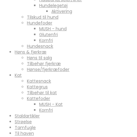
Hundelegetøj
Aktivering
Tilskud til hund
Hundefoder
MUSH - hund
Glutenfri
Kornfri
Hundesnack
Høns & fjerkræ
Høns til salg
Tilbehør fjerkræ
Hønse/fjerkræfoder
Kat
Kattesnack
Kattegrus
Tilbehør til kat
Kattefoder
MUSH - Kat
Kornfri
Staldartikler
Strøelse
Tamfugle
Til haven