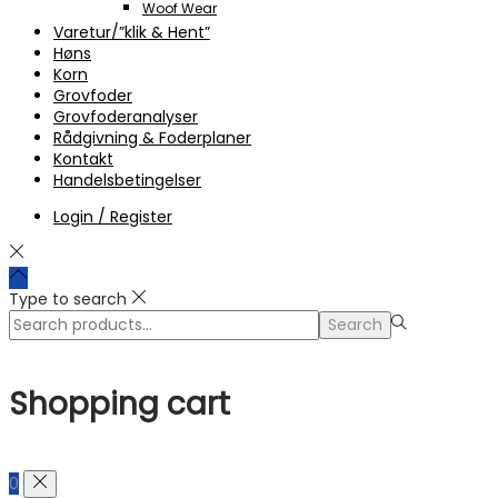
Woof Wear
Varetur/”klik & Hent”
Høns
Korn
Grovfoder
Grovfoderanalyser
Rådgivning & Foderplaner
Kontakt
Handelsbetingelser
Login / Register
Type to search
Search
Search
for:>
Shopping cart
0