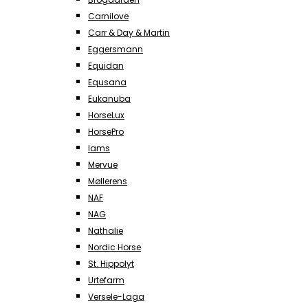
Carnilove
Carr & Day & Martin
Eggersmann
Equidan
Equsana
Eukanuba
HorseLux
HorsePro
Iams
Mervue
Møllerens
NAF
NAG
Nathalie
Nordic Horse
St. Hippolyt
Urtefarm
Versele-Laga