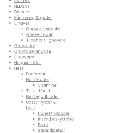
OUTLET
NEDSAT
Diverse
Får, kvæg & geder
Gnaver
Gnaver - snacks
Gnaverfoder
Tilbehør til gnavere
Grovfoder
Grovfoderanalyse
Grovvarer
Hegnsartikler
Hest
Foderplan
Hestefoder
Vitaminer
Tilskud hest
Hestegodbidder
Udstyr rytter &
hest
Hønet/høposer
Insektbeskyttelse
Piske
Sadeltilbehør