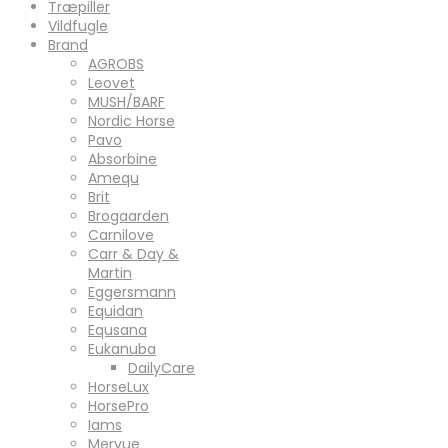
Træpiller
Vildfugle
Brand
AGROBS
Leovet
MUSH/BARF
Nordic Horse
Pavo
Absorbine
Amequ
Brit
Brogaarden
Carnilove
Carr & Day &
Martin
Eggersmann
Equidan
Equsana
Eukanuba
DailyCare
HorseLux
HorsePro
Iams
Mervue