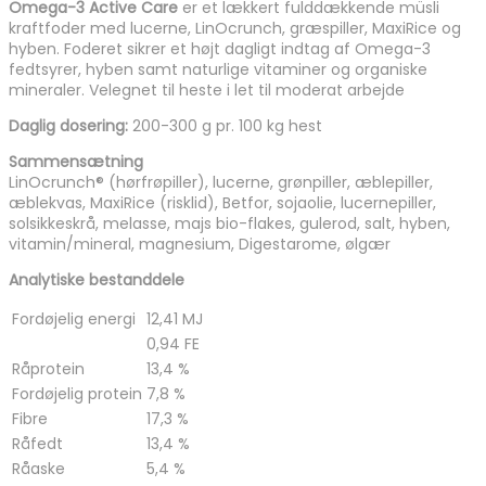
Omega-3 Active Care
er et lækkert fulddækkende müsli
kraftfoder med lucerne, LinOcrunch, græspiller, MaxiRice og
hyben. Foderet sikrer et højt dagligt indtag af Omega-3
fedtsyrer, hyben samt naturlige vitaminer og organiske
mineraler. Velegnet til heste i let til moderat arbejde
Daglig dosering:
200-300 g pr. 100 kg hest
Sammensætning
LinOcrunch® (hørfrøpiller), lucerne, grønpiller, æblepiller,
æblekvas, MaxiRice (risklid), Betfor, sojaolie, lucernepiller,
solsikkeskrå, melasse, majs bio-flakes, gulerod, salt, hyben,
vitamin/mineral, magnesium, Digestarome, ølgær
Analytiske bestanddele
Fordøjelig energi
12,41 MJ
0,94 FE
Råprotein
13,4 %
Fordøjelig protein
7,8 %
Fibre
17,3 %
Råfedt
13,4 %
Råaske
5,4 %