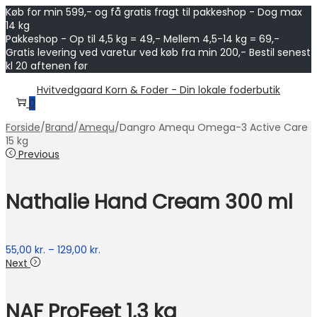
Køb for min 599,- og få gratis fragt til pakkeshop - Dog max
14 kg
Pakkeshop - Op til 4,5 kg = 49,- Mellem 4,5-14 kg = 69,-
Gratis levering ved varetur ved køb fra min 200,- Bestil senest
kl 20 aftenen før
Skip
Skip
Hvitvedgaard Korn & Foder - Din lokale foderbutik
to
to
0
navigation
content
Forside
/
Brand
/
Amequ
/
Dangro Amequ Omega-3 Active Care
15 kg
Previous
Nathalie Hand Cream 300 ml
Prisinterval:
55,00
kr.
–
129,00
kr.
55,00 kr.
Next
til
129,00 kr.
NAF ProFeet 1,3 kg