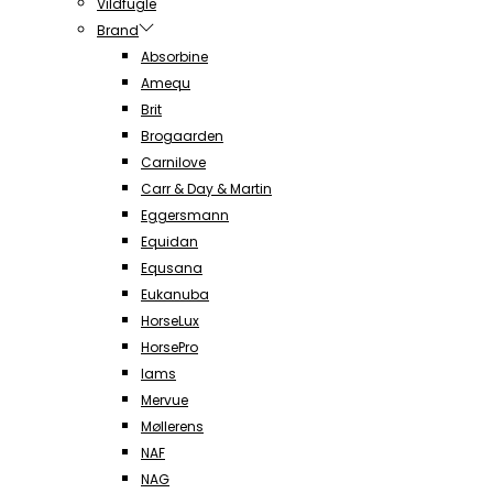
Vildfugle
Brand
Absorbine
Amequ
Brit
Brogaarden
Carnilove
Carr & Day & Martin
Eggersmann
Equidan
Equsana
Eukanuba
HorseLux
HorsePro
Iams
Mervue
Møllerens
NAF
NAG