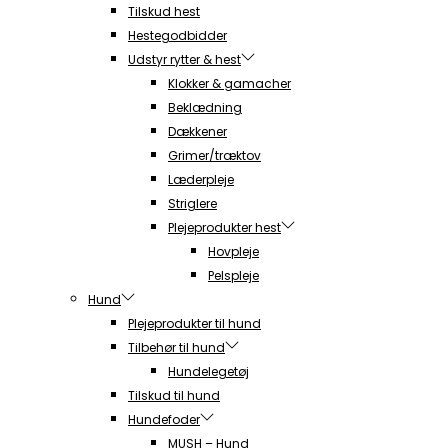
Tilskud hest
Hestegodbidder
Udstyr rytter & hest
Klokker & gamacher
Beklædning
Dækkener
Grimer/træktov
Læderpleje
Striglere
Plejeprodukter hest
Hovpleje
Pelspleje
Hund
Plejeprodukter til hund
Tilbehør til hund
Hundelegetøj
Tilskud til hund
Hundefoder
MUSH – Hund