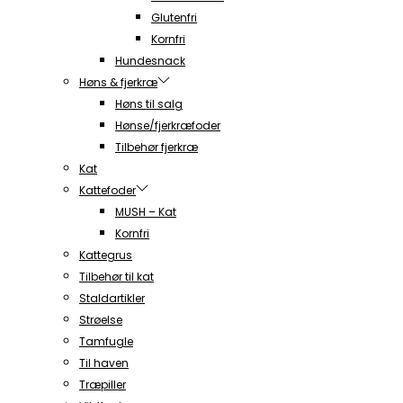
Glutenfri
Kornfri
Hundesnack
Høns & fjerkræ
Høns til salg
Hønse/fjerkræfoder
Tilbehør fjerkræ
Kat
Kattefoder
MUSH – Kat
Kornfri
Kattegrus
Tilbehør til kat
Staldartikler
Strøelse
Tamfugle
Til haven
Træpiller