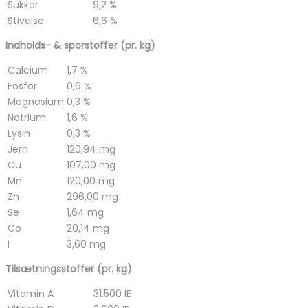
Sukker
9,2 %
Stivelse
6,6 %
Indholds- & sporstoffer (pr. kg)
Calcium
1,7 %
Fosfor
0,6 %
Magnesium
0,3 %
Natrium
1,6 %
Lysin
0,3 %
Jern
120,94 mg
Cu
107,00 mg
Mn
120,00 mg
Zn
296,00 mg
Se
1,64 mg
Co
20,14 mg
I
3,60 mg
Tilsætningsstoffer (pr. kg)
Vitamin A
31.500 IE