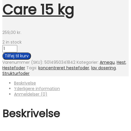
Care 15 kg
259,00
kr.
2 in stock
Dangro
Amequ
Tilføj til kurv
Omega-
Varenummer (SKU):
5014950341842
Kategorier:
Amequ
,
Hest
,
3
Hestefoder
Tags:
koncentreret hestefoder
,
lav dosering
,
Active
Strukturfoder
Care
15
Beskrivelse
kg
Yderligere information
antal
Anmeldelser (0)
Beskrivelse