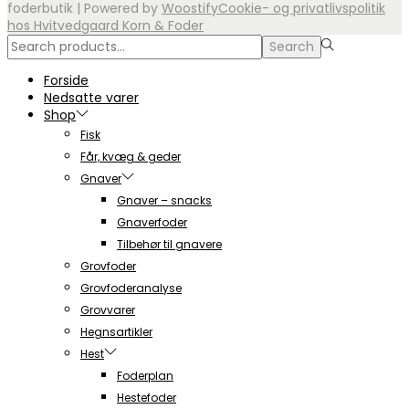
foderbutik
| Powered by
Woostify
Cookie- og privatlivspolitik
hos Hvitvedgaard Korn & Foder
Search
Search
for:>
Forside
Nedsatte varer
Shop
Fisk
Får, kvæg & geder
Gnaver
Gnaver – snacks
Gnaverfoder
Tilbehør til gnavere
Grovfoder
Grovfoderanalyse
Grovvarer
Hegnsartikler
Hest
Foderplan
Hestefoder